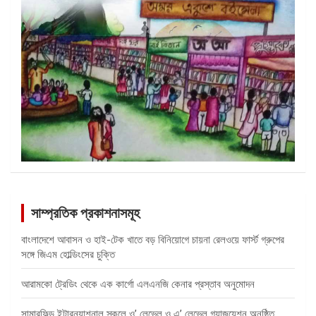
সাম্প্রতিক প্রকাশনাসমূহ
বাংলাদেশে আবাসন ও হাই-টেক খাতে বড় বিনিয়োগে চায়না রেলওয়ে ফার্স্ট গ্রুপের
সঙ্গে জিএম হোল্ডিংসের চুক্তি
আরামকো ট্রেডিং থেকে এক কার্গো এলএনজি কেনার প্রস্তাব অনুমোদন
সামারফিল্ড ইন্টারন্যাশনাল স্কুলে ও’ লেভেল ও এ’ লেভেল গ্র্যাজুয়েশন অনুষ্ঠিত