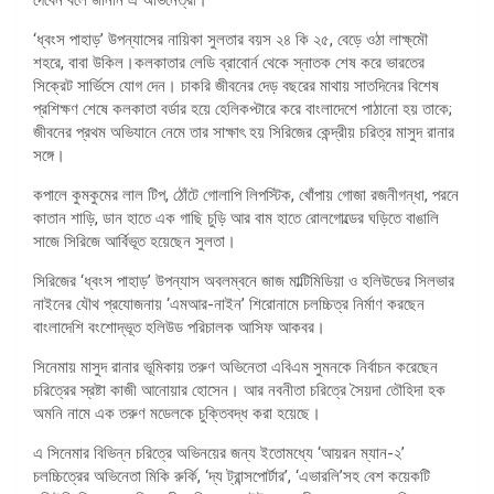
‘ধ্বংস পাহাড়’ উপন্যাসের নায়িকা সুলতার বয়স ২৪ কি ২৫, বেড়ে ওঠা লাক্ষ্মৌ
শহরে, বাবা উকিল।কলকাতার লেডি ব্রাবোর্ন থেকে স্নাতক শেষ করে ভারতের
সিক্রেট সার্ভিসে যোগ দেন। চাকরি জীবনের দেড় বছরের মাথায় সাতদিনের বিশেষ
প্রশিক্ষণ শেষে কলকাতা বর্ডার হয়ে হেলিকপ্টারে করে বাংলাদেশে পাঠানো হয় তাকে;
জীবনের প্রথম অভিযানে নেমে তার সাক্ষাৎ হয় সিরিজের কেন্দ্রীয় চরিত্র মাসুদ রানার
সঙ্গে।
কপালে কুমকুমের লাল টিপ, ঠোঁটে গোলাপি লিপস্টিক, খোঁপায় গোজা রজনীগন্ধা, পরনে
কাতান শাড়ি, ডান হাতে এক গাছি চুড়ি আর বাম হাতে রোলগোল্ডের ঘড়িতে বাঙালি
সাজে সিরিজে আর্বিভূত হয়েছেন সুলতা।
সিরিজের ‘ধ্বংস পাহাড়’ উপন্যাস অবলম্বনে জাজ মাল্টিমিডিয়া ও হলিউডের সিলভার
নাইনের যৌথ প্রযোজনায় ‘এমআর-নাইন’ শিরোনামে চলচ্চিত্র নির্মাণ করছেন
বাংলাদেশি বংশোদ্ভূত হলিউড পরিচালক আসিফ আকবর।
সিনেমায় মাসুদ রানার ভূমিকায় তরুণ অভিনেতা এবিএম সুমনকে নির্বাচন করেছেন
চরিত্রের স্রষ্টা কাজী আনোয়ার হোসেন। আর নবনীতা চরিত্রে সৈয়দা তৌহিদা হক
অমনি নামে এক তরুণ মডেলকে চুক্তিবদ্ধ করা হয়েছে।
এ সিনেমার বিভিন্ন চরিত্রে অভিনয়ের জন্য ইতোমধ্যে ‘আয়রন ম্যান-২’
চলচ্চিত্রের অভিনেতা মিকি রুর্কি, ‘দ্য ট্রান্সপোর্টার’, ‘এভারলি’সহ বেশ কয়েকটি