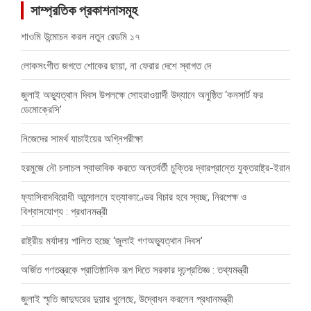
সাম্প্রতিক প্রকাশনাসমূহ
শাওমি উন্মোচন করল নতুন রেডমি ১৭
লোকসংগীত জগতে শোকের ছায়া, না ফেরার দেশে স্বাগত দে
জুলাই অভ্যুত্থান দিবস উপলক্ষে সোহরাওয়ার্দী উদ্যানে অনুষ্ঠিত ‘কনসার্ট ফর
ডেমোক্রেসি’
নিজেদের সামর্থ যাচাইয়ের অগ্নিপরীক্ষা
হরমুজে নৌ চলাচল স্বাভাবিক করতে অন্তর্বর্তী চুক্তির দ্বারপ্রান্তে যুক্তরাষ্ট্র-ইরান
ফ্যাসিবাদবিরোধী আন্দোলনে হত্যাকাণ্ডের বিচার হবে স্বচ্ছ, নিরপেক্ষ ও
বিশ্বাসযোগ্য : প্রধানমন্ত্রী
রাষ্ট্রীয় মর্যাদায় পালিত হচ্ছে ‘জুলাই গণঅভ্যুত্থান দিবস’
অর্জিত গণতন্ত্রকে প্রাতিষ্ঠানিক রূপ দিতে সরকার দৃঢ়প্রতিজ্ঞ : তথ্যমন্ত্রী
জুলাই স্মৃতি জাদুঘরের দুয়ার খুলেছে, উদ্বোধন করলেন প্রধানমন্ত্রী