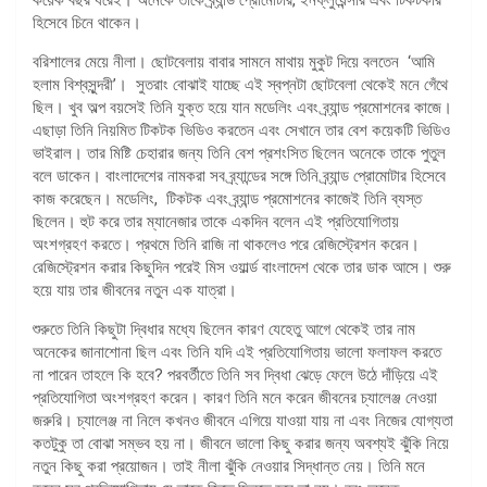
হিসেবে চিনে থাকেন।
বরিশালের মেয়ে নীলা। ছোটবেলায় বাবার সামনে মাথায় মুকুট দিয়ে বলতেন ‘আমি
হলাম বিশ্বসুন্দরী’। সুতরাং বোঝাই যাচ্ছে এই স্বপ্নটা ছোটবেলা থেকেই মনে গেঁথে
ছিল। খুব অল্প বয়সেই তিনি যুক্ত হয়ে যান মডেলিং এবং ব্র্যান্ড প্রমোশনের কাজে।
এছাড়া তিনি নিয়মিত টিকটক ভিডিও করতেন এবং সেখানে তার বেশ কয়েকটি ভিডিও
ভাইরাল। তার মিষ্টি চেহারার জন্য তিনি বেশ প্রশংসিত ছিলেন অনেকে তাকে পুতুল
বলে ডাকেন। বাংলাদেশের নামকরা সব ব্র্যান্ডের সঙ্গে তিনি ব্র্যান্ড প্রোমোটার হিসেবে
কাজ করেছেন। মডেলিং, টিকটক এবং ব্র্যান্ড প্রমোশনের কাজেই তিনি ব্যস্ত
ছিলেন। হুট করে তার ম্যানেজার তাকে একদিন বলেন এই প্রতিযোগিতায়
অংশগ্রহণ করতে। প্রথমে তিনি রাজি না থাকলেও পরে রেজিস্ট্রেশন করেন।
রেজিস্ট্রেশন করার কিছুদিন পরেই মিস ওয়ার্ল্ড বাংলাদেশ থেকে তার ডাক আসে। শুরু
হয়ে যায় তার জীবনের নতুন এক যাত্রা।
শুরুতে তিনি কিছুটা দ্বিধার মধ্যে ছিলেন কারণ যেহেতু আগে থেকেই তার নাম
অনেকের জানাশোনা ছিল এবং তিনি যদি এই প্রতিযোগিতায় ভালো ফলাফল করতে
না পারেন তাহলে কি হবে? পরবর্তীতে তিনি সব দ্বিধা ঝেড়ে ফেলে উঠে দাঁড়িয়ে এই
প্রতিযোগিতা অংশগ্রহণ করেন। কারণ তিনি মনে করেন জীবনের চ্যালেঞ্জ নেওয়া
জরুরি। চ্যালেঞ্জ না নিলে কখনও জীবনে এগিয়ে যাওয়া যায় না এবং নিজের যোগ্যতা
কতটুকু তা বোঝা সম্ভব হয় না। জীবনে ভালো কিছু করার জন্য অবশ্যই ঝুঁকি নিয়ে
নতুন কিছু করা প্রয়োজন। তাই নীলা ঝুঁকি নেওয়ার সিদ্ধান্ত নেয়। তিনি মনে