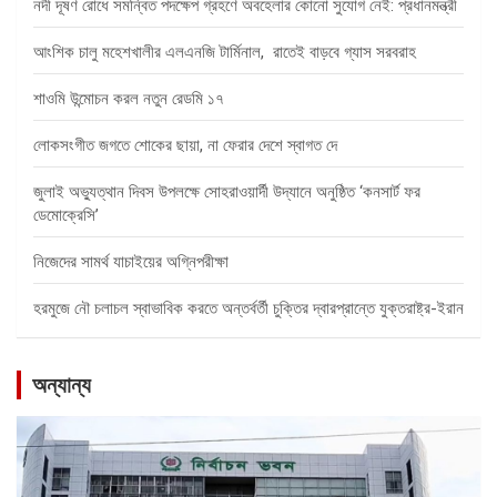
নদী দূষণ রোধে সমন্বিত পদক্ষেপ গ্রহণে অবহেলার কোনো সুযোগ নেই: প্রধানমন্ত্রী
আংশিক চালু মহেশখালীর এলএনজি টার্মিনাল, রাতেই বাড়বে গ্যাস সরবরাহ
শাওমি উন্মোচন করল নতুন রেডমি ১৭
লোকসংগীত জগতে শোকের ছায়া, না ফেরার দেশে স্বাগত দে
জুলাই অভ্যুত্থান দিবস উপলক্ষে সোহরাওয়ার্দী উদ্যানে অনুষ্ঠিত ‘কনসার্ট ফর
ডেমোক্রেসি’
নিজেদের সামর্থ যাচাইয়ের অগ্নিপরীক্ষা
হরমুজে নৌ চলাচল স্বাভাবিক করতে অন্তর্বর্তী চুক্তির দ্বারপ্রান্তে যুক্তরাষ্ট্র-ইরান
অন্যান্য