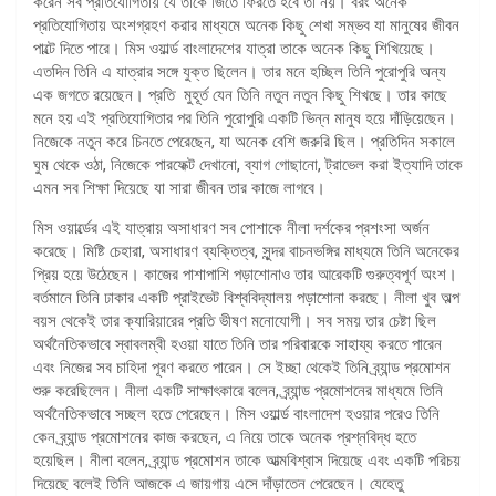
করেন সব প্রতিযোগিতায় যে তাকে জিতে ফিরতে হবে তা নয়। বরং অনেক
প্রতিযোগিতায় অংশগ্রহণ করার মাধ্যমে অনেক কিছু শেখা সম্ভব যা মানুষের জীবন
পাল্টে দিতে পারে। মিস ওয়ার্ল্ড বাংলাদেশের যাত্রা তাকে অনেক কিছু শিখিয়েছে।
এতদিন তিনি এ যাত্রার সঙ্গে যুক্ত ছিলেন। তার মনে হচ্ছিল তিনি পুরোপুরি অন্য
এক জগতে রয়েছেন। প্রতি মুহূর্ত যেন তিনি নতুন নতুন কিছু শিখছে। তার কাছে
মনে হয় এই প্রতিযোগিতার পর তিনি পুরোপুরি একটি ভিন্ন মানুষ হয়ে দাঁড়িয়েছেন।
নিজেকে নতুন করে চিনতে পেরেছেন, যা অনেক বেশি জরুরি ছিল। প্রতিদিন সকালে
ঘুম থেকে ওঠা, নিজেকে পারফেক্ট দেখানো, ব্যাগ গোছানো, ট্রাভেল করা ইত্যাদি তাকে
এমন সব শিক্ষা দিয়েছে যা সারা জীবন তার কাজে লাগবে।
মিস ওয়ার্ল্ডের এই যাত্রায় অসাধারণ সব পোশাকে নীলা দর্শকের প্রশংসা অর্জন
করেছে। মিষ্টি চেহারা, অসাধারণ ব্যক্তিত্ব, সুন্দর বাচনভঙ্গির মাধ্যমে তিনি অনেকের
প্রিয় হয়ে উঠেছেন। কাজের পাশাপাশি পড়াশোনাও তার আরেকটি গুরুত্বপূর্ণ অংশ।
বর্তমানে তিনি ঢাকার একটি প্রাইভেট বিশ্ববিদ্যালয় পড়াশোনা করছে। নীলা খুব অল্প
বয়স থেকেই তার ক্যারিয়ারের প্রতি ভীষণ মনোযোগী। সব সময় তার চেষ্টা ছিল
অর্থনৈতিকভাবে স্বাবলম্বী হওয়া যাতে তিনি তার পরিবারকে সাহায্য করতে পারেন
এবং নিজের সব চাহিদা পূরণ করতে পারেন। সে ইচ্ছা থেকেই তিনি ব্র্যান্ড প্রমোশন
শুরু করেছিলেন। নীলা একটি সাক্ষাৎকারে বলেন, ব্র্যান্ড প্রমোশনের মাধ্যমে তিনি
অর্থনৈতিকভাবে সচ্ছল হতে পেরেছেন। মিস ওয়ার্ল্ড বাংলাদেশ হওয়ার পরেও তিনি
কেন ব্র্যান্ড প্রমোশনের কাজ করছেন, এ নিয়ে তাকে অনেক প্রশ্নবিদ্ধ হতে
হয়েছিল। নীলা বলেন, ব্র্যান্ড প্রমোশন তাকে আত্মবিশ্বাস দিয়েছে এবং একটি পরিচয়
দিয়েছে বলেই তিনি আজকে এ জায়গায় এসে দাঁড়াতেন পেরেছেন। যেহেতু