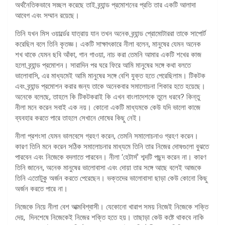
অর্থনৈতিকভাবে সচ্ছল করেছে তাই ব্র্যান্ড প্রমোশনের প্রতি তার একটি আলাদা
আবেগ এবং সম্মান রয়েছে।
তিনি যখন মিস ওয়ার্ল্ডের যাত্রায় যান তখন অনেক ব্র্যান্ড প্রোমোটাররা তাকে সাপোর্ট
করেছিল বলে তিনি কৃতজ্ঞ। একটি সাক্ষাৎকারে নীলা বলেন, মানুষের যেমন অনেক
শখ থাকে যেমন ছবি আঁকা, গান গাওয়া, নাচ করা তেমনি আমার একটি শখের কাজ
হলো ব্র্যান্ড প্রমোশন। সারাদিন পর ঘরে ফিরে আমি মানুষের সঙ্গে কথা বলতে
ভালোবাসি, এর মাধ্যমেই আমি মানুষের সঙ্গে বেশি যুক্ত হতে পেরেছিলাম। টিকটক
এবং ব্র্যান্ড প্রমোশন করার জন্য তাকে অনেকবার সমালোচনা শিকার হতে হয়েছে।
অনেকে বলেছে, তাহলে কি টিকটকরাই কি এখন বাংলাদেশকে তুলে ধরবে? কিন্তু
নীলা মনে করেন সবাই এক নয়। কোনো একটি মাধ্যমকে কেউ যদি ভালো কাজে
ব্যবহার করতে পারে তাহলে সেখানে দোষের কিছু নেই।
নীলা প্রশংসা যেমন ভালবেসে গ্রহণ করেন, তেমনি সমালোচনাও গ্রহণ করেন।
কারণ তিনি মনে করেন সঠিক সমালোচনার মাধ্যমে তিনি তার নিজের দোষগুলো বুঝতে
পারবেন এবং নিজেকে বদলাতে পারবেন। নীলা ‘হেটার্স’ শব্দটি পছন্দ করেন না। কারণ
তিনি জানেন, অনেক মানুষের ভালোবাসা এবং দোয়া তার সঙ্গে আছে বলেই আজকে
তিনি এতোটুকু অর্জন করতে পেরেছেন। ভক্তদের ভালোবাসা ছাড়া কেউ কোনো কিছু
অর্জন করতে পারে না।
নিজেকে নিয়ে নীলা বেশ আত্মবিশ্বাসী। যেকোনো খারাপ সময় নিজেই নিজেকে শক্তি
দেয়, দিনশেষে নিজেকেই নিজের শক্তি হতে হয়। তাছাড়া কেউ কষ্টে থাকবে নাকি