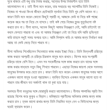
সুখে থাকবে এটা শুধু তার নির্ভর করছে, অন্যের উপর নির্ভরশীল হতে তিনি
ভালোবাসেন না। তাই নীলা মনে করেন, তার সবচেয়ে বড় সাপোর্টার তিনি নিজেই।
নিজের না পাওয়া কিংবা জীবনে ছোটখাটো ব্যর্থতা নিয়ে তিনি খুব বেশি ভাবেন না।
কারণ তিনি মনে করেন কোনো কিছুই স্থায়ী না, আজকে কেউ যা নিয়ে কষ্ট পাচ্ছে
কয়েক বছর পর তা নিয়ে সে হাসবে। তাই কষ্ট পেয়ে নিজের সুন্দর মুহূর্তগুলো নষ্ট
করতে চান না। নীলা বলেন, অনেক কিছুই আমার নিয়ন্ত্রণে নেই, আমি চাইলেই তা
বদলে ফেলতে পারবো না এবং যা আমার নিয়ন্ত্রণ নেই তা নিয়ে যদি আমি দুশ্চিন্তা
করি তাহলে শুধুই সময় অপচয় হবে। আমি বিশ্বাস করি যে আমার জন্য নির্ধারণ করা
আছে তা কেউ কেড়ে নিতে পারবে না।
নীলা অভিনয় শিখেছিলেন সিনেমাতে কাজ করার ইচ্ছা নিয়ে। তিনি ভিন্নধর্মী চরিত্রে
কাজ করতে আগ্রহী যে চরিত্র চিরকাল মানুষ মনে রাখবে। বিশেষ করে সংগ্রামী
চরিত্র তাকে বেশি টানে। এমন সব সহকর্মীদের সঙ্গে কাজ করতে চান যাদের সঙ্গে
কাজ করার মাধ্যমে নতুন কিছু শিখতে পারবেন। এছাড়া নিজের জায়গা থেকে সবসময়
মানুষের উপকার করে যেতে চান। কারণ তিনি মনে করেন একজন মানুষের সবার আগে
একজন ভালো মানুষ হওয়া প্রয়োজন। ব্যক্তি হিসেবে একজন মানুষ ভালো হতে না
পারলে তার জীবনে যত অর্জনই থাক তা বৃথা হয়ে যায়।
অবসরে নীলা বন্ধুদের সঙ্গে ঘোরাঘুরি করতে ভালোবাসেন। নীলার পশুপাখির প্রতি টান
রয়েছে বিশেষ করে কুকুর ও বিড়াল। ভবিষ্যতে প্রাণীদের অধিকার রক্ষার জন্য কাজ
করতে চান। ত্বক ভালো রাখার জন্য তিনি নিয়মিত যত্ন নেন ও ফিটনেসের জন্য
ঘরেই ব্যায়াম করেন।