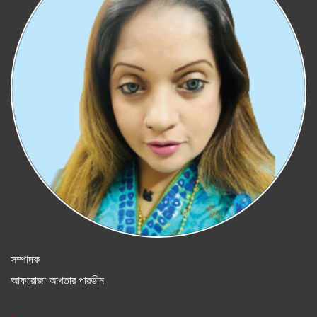
সম্পাদক
আফরোজা আখতার পারভীন