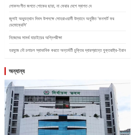
লোকসংগীত জগতে শোকের ছায়া, না ফেরার দেশে স্বাগত দে
জুলাই অভ্যুত্থান দিবস উপলক্ষে সোহরাওয়ার্দী উদ্যানে অনুষ্ঠিত ‘কনসার্ট ফর
ডেমোক্রেসি’
নিজেদের সামর্থ যাচাইয়ের অগ্নিপরীক্ষা
হরমুজে নৌ চলাচল স্বাভাবিক করতে অন্তর্বর্তী চুক্তির দ্বারপ্রান্তে যুক্তরাষ্ট্র-ইরান
অন্যান্য