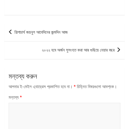
পোস্ট
শিল্পাচার্য জয়নুল আবেদিনের জন্মদিন আজ
ন্যাভিগেশন
২০২২ হবে অর্জন সুসংহত করা আর গুছিয়ে নেয়ার বছর
মন্তব্য করুন
আপনার ই-মেইল এ্যাড্রেস প্রকাশিত হবে না।
*
চিহ্নিত বিষয়গুলো আবশ্যক।
মন্তব্য
*