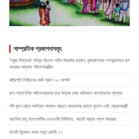
সাম্প্রতিক প্রকাশনাসমূহ
‘সবুজ বিপ্লবের’ পথিকৃৎ ছিলেন শহীদ জিয়াউর রহমান, বৃক্ষরোপণকে গণআন্দোলনে রূপ
দেওয়ার আহ্বান পরিবেশমন্ত্রীর
রাষ্ট্রপতি নির্বাচনের ভোট গ্রহণ ২০ আগস্ট
রুশ পারমাণবিক আইসব্রেকারে চড়ে উত্তর মেরু অভিযানে বাংলাদেশের প্রত্যয়
নদী দূষণ রোধে সমন্বিত পদক্ষেপ গ্রহণে অবহেলার কোনো সুযোগ নেই: প্রধানমন্ত্রী
আংশিক চালু মহেশখালীর এলএনজি টার্মিনাল, রাতেই বাড়বে গ্যাস সরবরাহ
শাওমি উন্মোচন করল নতুন রেডমি ১৭