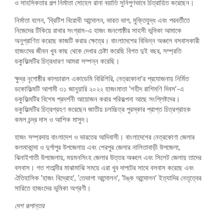
ও সাহসিকতার গল্প নির্মাতা সোহেল রানা বয়াতি সুনিপুণভাবে চিত্রায়িত করেছেন।
নির্মাতা বলেন, ‘ব্রিটিশ বিরোধী আন্দোলন, ভারত ভাগ, মুক্তিযুদ্ধ এবং পরবর্তীতে
নিজেদের টিকিয়ে রাখার সংগ্রাম-এ হাজং জনগোষ্ঠীর সাহসী ভূমিকা আমাকে
অনুপ্রাণিত করেছে কাজটি করার ক্ষেত্রে। বাংলাদেশের বিভিন্ন অঞ্চলে বসবাসকারী
হাজংদের জীবন খুব কাছ থেকে দেখার চেষ্টা করেছি বিগত দুই বছর, সম্প্রতি
ডকুফিল্মটির চিত্রধারণ আমরা সম্পন্ন করেছি।
ক্ষুদ্র নৃগোষ্ঠীর কালচারাল একাডেমি বিরিশিরি, নেত্রকোনা’র প্রযোজনায় নির্মিত
ডকোফিল্মটি আগামী ৩১ জানুয়ারি ২০২২ হাজংমাতা ‘শহীদ রাশিমণি দিবস’-এ
ডকুফিল্মটির বিশেষ প্রদর্শনী আয়োজন করার পরিকল্পনা আছে সংশ্লিষ্টদের।
ডকুফিল্মটির চিত্রগ্রহণ করেছেন জাতীয় চলচ্চিত্র পুরস্কার প্রাপ্ত চিত্রগ্রাহক
কমল চন্দ্র দাস ও আশিক মাসুদ।
হাজং সম্প্রদায় বাংলাদেশ ও ভারতের আদিবাসী। বাংলাদেশের নেত্রকোণা জেলার
কলমাকান্দা ও দুর্গাপুর উপজেলায় এবং শেরপুর জেলার নালিতাবাড়ী উপজেলা,
ঝিনাইগাতী উপজেলায়, ময়মনসিংহ জেলার উত্তর অঞ্চলে এবং সিলেট জেলায় তাদের
বসবাস। গত শতাব্দীর মাঝামাঝি সময়ে এরা খুব দাপটের সাথে বসবাস করেছে এবং
ঐতিহাসিক ‘হাজং বিদ্রোহ’, ‘তেভাগা আন্দোলন’, ‘টঙ্ক আন্দোলন’ ইত্যাদির নেতৃত্বের
সারিতে হাজংদের ভূমিকা অগ্রণী।
দেশ রূপান্তর