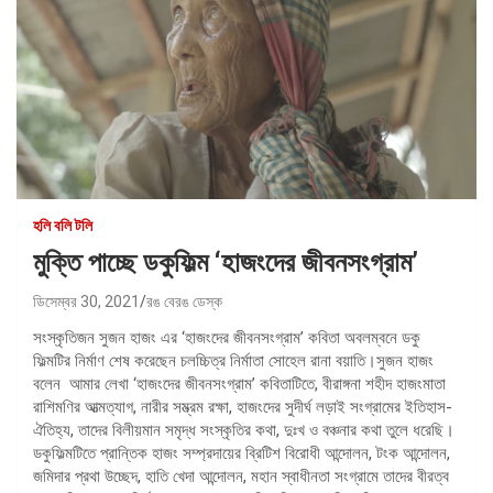
হলি বলি টলি
মুক্তি পাচ্ছে ডকুফিল্ম ‘হাজংদের জীবনসংগ্রাম’
ডিসেম্বর 30, 2021
রঙ বেরঙ ডেস্ক
সংস্কৃতিজন সুজন হাজং এর ‘হাজংদের জীবনসংগ্রাম’ কবিতা অবলম্বনে ডকু
ফিল্মটির নির্মাণ শেষ করেছেন চলচ্চিত্র নির্মাতা সোহেল রানা বয়াতি।সুজন হাজং
বলেন আমার লেখা ‘হাজংদের জীবনসংগ্রাম’ কবিতাটিতে, বীরাঙ্গনা শহীদ হাজংমাতা
রাশিমণির আত্মত্যাগ, নারীর সম্ভ্রম রক্ষা, হাজংদের সুদীর্ঘ লড়াই সংগ্রামের ইতিহাস-
ঐতিহ্য, তাদের বিলীয়মান সমৃদ্ধ সংস্কৃতির কথা, দুঃখ ও বঞ্চনার কথা তুলে ধরেছি।
ডকুফিল্মটিতে প্রান্তিক হাজং সম্প্রদায়ের ব্রিটিশ বিরোধী আন্দোলন, টংক আন্দোলন,
জমিদার প্রথা উচ্ছেদ, হাতি খেদা আন্দোলন, মহান স্বাধীনতা সংগ্রামে তাদের বীরত্ব