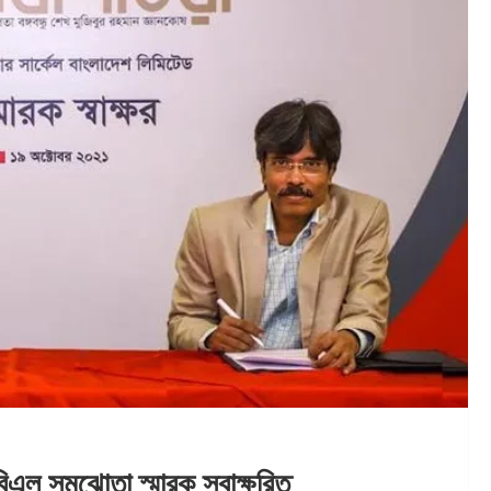
বিএল সমঝোতা স্মারক স্বাক্ষরিত