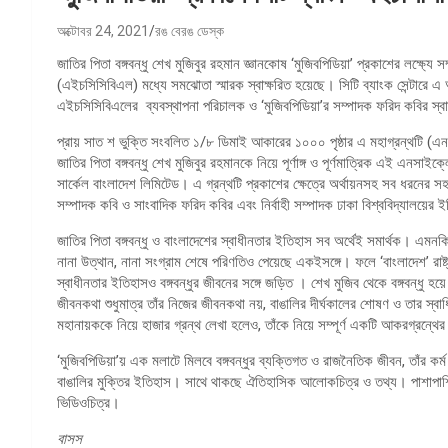
অক্টোবর 24, 2021
রঙ বেরঙ ডেস্ক
জাতির পিতা বঙ্গবন্ধু শেখ মুজিবুর রহমান জ্ঞানকোষ ‘মুজিবপিডিয়া’ প্রকাশের লক্ষ্যে সম
(এইচসিসিবিএল) মধ্যে সমঝোতা স্মারক স্বাক্ষরিত হয়েছে। সিটি ব্যাংক সেন্টারে এ
এইচসিসিবিএলের ব্যবস্থাপনা পরিচালক ও ‘মুজিবপিডিয়া’র সম্পাদক ফরিদ কবির স্বাক্
প্রায় সাত শ ভুক্তি সংবলিত ১/৮ ডিমাই আকারের ১০০০ পৃষ্ঠার এ মহাগ্রন্থটি (এ
জাতির পিতা বঙ্গবন্ধু শেখ মুজিবুর রহমানকে নিয়ে পূর্ণাঙ্গ ও পূর্ণমাত্রিক এই এনসাইক্
সার্কেল বাংলাদেশ লিমিটেড। এ গ্রন্থটি প্রকাশের ক্ষেত্রে অর্থায়নসহ সব ধরনের স
সম্পাদক কবি ও সাংবাদিক ফরিদ কবির এবং নির্বাহী সম্পাদক ঢাকা বিশ্ববিদ্যালয়ে
জাতির পিতা বঙ্গবন্ধু ও বাংলাদেশের স্বাধীনতার ইতিহাস সব অর্থেই সমার্থক। এমনকি
নানা উত্থান, নানা সংগ্রাম শেষে পরিণতিও পেয়েছে একইসঙ্গে। ফলে ‘বাংলাদেশ’ রাষ্ট্র প
স্বাধীনতার ইতিহাসও বঙ্গবন্ধুর জীবনের সঙ্গে জড়িত । শেখ মুজিব থেকে বঙ্গবন্ধু
জীবনকথা শুধুমাত্র তাঁর নিজের জীবনকথা নয়, বাঙালির দীর্ঘকালের শোষণ ও তার স্বা
মহানায়ককে নিয়ে হাজার গ্রন্থ লেখা হলেও, তাঁকে নিয়ে সম্পূর্ণ একটি আকরগ্রন্থ
‘মুজিবপিডিয়া’য় এক মলাটে মিলবে বঙ্গবন্ধুর ব্যক্তিগত ও রাজনৈতিক জীবন, তাঁর কর্ম 
বাঙালির মুক্তির ইতিহাস। সাথে থাকছে ঐতিহাসিক আলোকচিত্র ও তথ্য। পাশাপাশি 
ভিডিওচিত্র।
বাসস