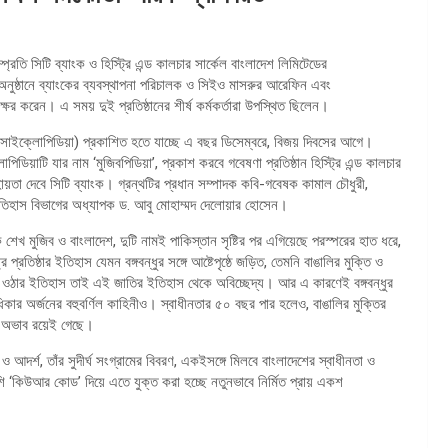
্প্রতি সিটি ব্যাংক ও হিস্ট্রি এন্ড কালচার সার্কেল বাংলাদেশ লিমিটেডের
 অনুষ্ঠানে ব্যাংকের ব্যবস্থাপনা পরিচালক ও সিইও মাসরুর আরেফিন এবং
ষর করেন। এ সময় দুই প্রতিষ্ঠানের শীর্ষ কর্মকর্তারা উপস্থিত ছিলেন।
নসাইক্লোপিডিয়া) প্রকাশিত হতে যাচ্ছে এ বছর ডিসেম্বরে, বিজয় দিবসের আগে।
লোপিডিয়াটি যার নাম ‘মুজিবপিডিয়া’, প্রকাশ করবে গবেষণা প্রতিষ্ঠান হিস্ট্রি এন্ড কালচার
হায়তা দেবে সিটি ব্যাংক। গ্রন্থটির প্রধান সম্পাদক কবি-গবেষক কামাল চৌধুরী,
র ইতিহাস বিভাগের অধ্যাপক ড. আবু মোহাম্মদ দেলোয়ার হোসেন।
 শেখ মুজিব ও বাংলাদেশ, দুটি নামই পাকিস্তান সৃষ্টির পর এগিয়েছে পরস্পরের হাত ধরে,
্রতিষ্ঠার ইতিহাস যেমন বঙ্গবন্ধুর সঙ্গে আষ্টেপৃষ্ঠে জড়িত, তেমনি বাঙালির মুক্তি ও
 হয়ে ওঠার ইতিহাস তাই এই জাতির ইতিহাস থেকে অবিচ্ছেদ্য। আর এ কারণেই বঙ্গবন্ধুর
ধিকার অর্জনের বহুবর্ণিল কাহিনীও। স্বাধীনতার ৫০ বছর পার হলেও, বাঙালির মুক্তির
ের অভাব রয়েই গেছে।
ও আদর্শ, তাঁর সুদীর্ঘ সংগ্রামের বিবরণ, একইসঙ্গে মিলবে বাংলাদেশের স্বাধীনতা ও
‘কিউআর কোড’ দিয়ে এতে যুক্ত করা হচ্ছে নতুনভাবে নির্মিত প্রায় একশ