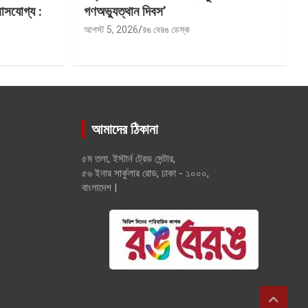
বাসযোগ্য :
গণঅভ্যুত্থান দিবস’
আগস্ট 5, 2026
রঙ বেরঙ ডেস্ক
আমাদের ঠিকানা
৫ম তলা, ইস্টার্ন ট্রেড সেন্টার,
৫৬ ইনার সার্কুলার রোড, ঢাকা - ১০০০,
বাংলাদেশ |