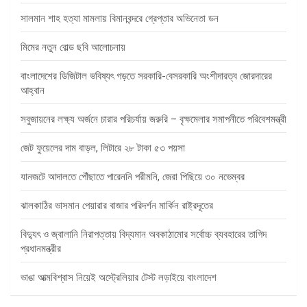
সালমান শাহ হত্যা মামলায় বিমানবন্দরে গ্রেপ্তার অভিনেতা ডন
মিমের নতুন বোল্ড ছবি আলোচনায়
বাংলাদেশের ডিজিটাল ভবিষ্যৎ গড়তে সরকারি-বেসরকারি অংশীদারত্ব জোরদারের
আহ্বান
সবুজায়নের লক্ষ্য অর্জনে চারার পরিচর্যায় জরুরি – বৃক্ষমেলার সমাপনীতে পরিবেশমন্ত্রী
জেট ফুয়েলের দাম বাড়ল, লিটারে ২৮ টাকা ৫৩ পয়সা
যানজটে আদালতে পৌঁছাতে পারেননি পরীমনি, জেরা পিছিয়ে ৩০ নভেম্বর
ঝালকাঠির ভাসমান পেয়ারার বাজার পরিদর্শন মার্কিন রাষ্ট্রদূতের
বিদ্যুৎ ও জ্বালানি নিরাপত্তায় বিদ্যমান অবকাঠামোর সর্বোচ্চ ব্যবহারের তাগিদ
প্রধানমন্ত্রীর
ভাঙা আত্মবিশ্বাস নিয়েই অস্ট্রেলিয়ার টেস্ট লড়াইয়ে বাংলাদেশ