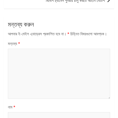
বিদেশি চ্যা‌নেল পুনরায় চালু করতে আইনি নো‌টিশ
মন্তব্য করুন
আপনার ই-মেইল এ্যাড্রেস প্রকাশিত হবে না।
*
চিহ্নিত বিষয়গুলো আবশ্যক।
মন্তব্য
*
নাম
*