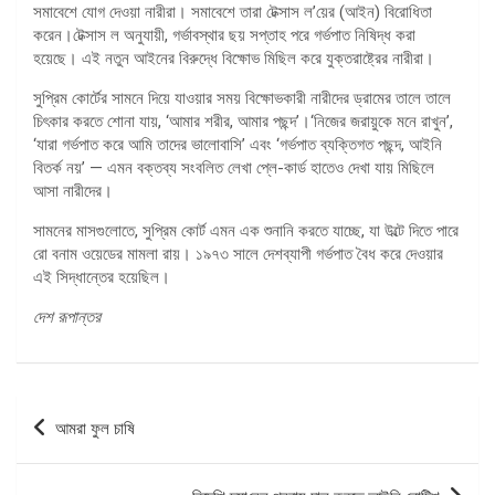
সমাবেশে যোগ দেওয়া নারীরা। সমাবেশে তারা টেক্সাস ল’য়ের (আইন) বিরোধিতা
করেন।টেক্সাস ল অনুযায়ী, গর্ভাবস্থার ছয় সপ্তাহ পরে গর্ভপাত নিষিদ্ধ করা
হয়েছে। এই নতুন আইনের বিরুদ্ধে বিক্ষোভ মিছিল করে যুক্তরাষ্ট্রের নারীরা।
সুপ্রিম কোর্টের সামনে দিয়ে যাওয়ার সময় বিক্ষোভকারী নারীদের ড্রামের তালে তালে
চিৎকার করতে শোনা যায়, ‘আমার শরীর, আমার পছন্দ’।‘নিজের জরায়ুকে মনে রাখুন’,
‘যারা গর্ভপাত করে আমি তাদের ভালোবাসি’ এবং ‘গর্ভপাত ব্যক্তিগত পছন্দ, আইনি
বিতর্ক নয়’ — এমন বক্তব্য সংবলিত লেখা প্লে-কার্ড হাতেও দেখা যায় মিছিলে
আসা নারীদের।
সামনের মাসগুলোতে, সুপ্রিম কোর্ট এমন এক শুনানি করতে যাচ্ছে, যা উল্টে দিতে পারে
রো বনাম ওয়েডের মামলা রায়। ১৯৭৩ সালে দেশব্যাপী গর্ভপাত বৈধ করে দেওয়ার
এই সিদ্ধান্তের হয়েছিল।
দেশ রূপান্তর
পোস্ট
আমরা ফুল চাষি
ন্যাভিগেশন