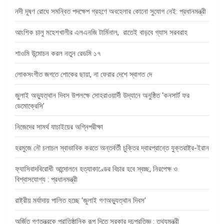
নদী দূষণ রোধে সমন্বিত পদক্ষেপ গ্রহণে অবহেলার কোনো সুযোগ নেই: প্রধানমন্ত্রী
আংশিক চালু মহেশখালীর এলএনজি টার্মিনাল, রাতেই বাড়বে গ্যাস সরবরাহ
শাওমি উন্মোচন করল নতুন রেডমি ১৭
লোকসংগীত জগতে শোকের ছায়া, না ফেরার দেশে স্বাগত দে
জুলাই অভ্যুত্থান দিবস উপলক্ষে সোহরাওয়ার্দী উদ্যানে অনুষ্ঠিত ‘কনসার্ট ফর
ডেমোক্রেসি’
নিজেদের সামর্থ যাচাইয়ের অগ্নিপরীক্ষা
হরমুজে নৌ চলাচল স্বাভাবিক করতে অন্তর্বর্তী চুক্তির দ্বারপ্রান্তে যুক্তরাষ্ট্র-ইরান
ফ্যাসিবাদবিরোধী আন্দোলনে হত্যাকাণ্ডের বিচার হবে স্বচ্ছ, নিরপেক্ষ ও
বিশ্বাসযোগ্য : প্রধানমন্ত্রী
রাষ্ট্রীয় মর্যাদায় পালিত হচ্ছে ‘জুলাই গণঅভ্যুত্থান দিবস’
অর্জিত গণতন্ত্রকে প্রাতিষ্ঠানিক রূপ দিতে সরকার দৃঢ়প্রতিজ্ঞ : তথ্যমন্ত্রী