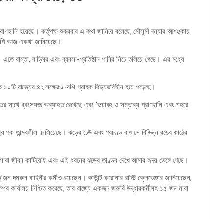
প্রাণহানি হয়েছে। কর্তৃপক্ষ শুক্রবার এ কথা জানিয়ে বলেছে, মৌসুমী বন্যার আশঙ্কায়
 এএফপি আজ একথা জানিয়েছে।
এতে রাস্তা, বাড়িঘর এবং ব্যবসা-প্রতিষ্ঠান পানির নিচে তলিয়ে গেছে। এর মধ্যে
 ১০টি রাজ্যের ৪২ লক্ষেরও বেশি গ্রাহক বিদ্যুতবিহীন হয়ে পড়েছে।
টিপাতের সাথে ধ্বংসযজ্ঞ অব্যাহত রেখেছে এবং ‘ভয়াবহ ও সম্ভাব্য প্রাণহানি এবং শহরে
যাপক তান্ডবলীলা চালিয়েছে। ঝড়ের ঢেউ এবং প্রচণ্ড বাতাসে বিভিন্ন রঙের কাঠের
নে সারা জীবন কাটিয়েছি এবং এই ধরনের ঝড়ের তাণ্ডব দেখে আমার হৃদয় ভেঙ্গে গেছে।
ু’জন দমকল বাহিনীর কর্মীও রয়েছেন। কাউন্টি করোনার রাস্টি ক্লেভেঞ্জার জানিয়েছেন,
 কেম্পের কার্যালয় নিশ্চিত করেছে, তার রাজ্যে একজন জরুরি উদ্ধারকর্মীসহ ১৫ জন মারা