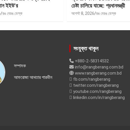
বান ইইউ’র
চেষ্টা চালিয়ে যাচ্ছে: প্রধানমন্ত্রী
6
রঙ বেরঙ ডেস্ক
আগস্ট 8, 2026
রঙ বেরঙ ডেস্ক
সংযুক্ত থাকুন
+880-2-58314532
সম্পাদক
info@rangberang.com.bd
www.rangberang.com.bd
আফরোজা আখতার পারভীন
fb.com/rangberang
twitter.com/rangberang
youtube.com/rangberang
linkedin.com/in/rangberang