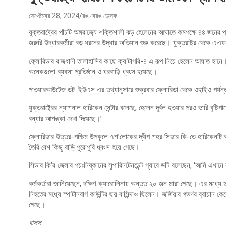
সেপ্টেম্বর 28, 2024
রঙ বেরঙ ডেস্ক
যুক্তরাষ্ট্রের পাঁচটি অঙ্গরাজ্যে শক্তিশালী ঝড় হেলেনের আঘাতে কমপক্ষে ৪৪ জনের 
জরুরি উদ্ধারকর্মীরা বড় ধরনের উদ্ধার অভিযান শুরু করেছে। যুক্তরাষ্ট্র থেকে
ফ্লোরিডার রাজধানী তালাহাসির কাছে ক্যাটাগরি-৪ এ রূপ নিয়ে হেলেন আঘাত হানে। 
অনেকগুলো ব্যবসা প্রতিষ্ঠান ও ঘরবাড়ি ধ্বংস হয়েছে।
পাওয়ারআউটেজ ডট. ইউএস এর তথ্যানুসারে শুক্রবার ফ্লোরিডা থেকে ওহাইও পর্যন্ত
যুক্তরাষ্ট্রের ন্যাশনাল হারিকেন সেন্টার বলেছে, হেলেন দূর্বল হওয়ার পরও ভারি বৃষ্
বন্যার আশঙ্কা দেখা দিয়েছে।’
ফ্লোরিডার উত্তর-পশ্চিম উপকূলে ৭শ’লোকের দ্বীপ শহর সিডার কি-তে হারিকেনটি ব্
তৈরি বেশ কিছু বাড়ি পুরোপুরি ধ্বংস হয়ে গেছে।
সিডার কি’র জেলার পয়ঃনিষ্কানের সুপারিনটেনডেন্ট গ্যাবে ডটি বলেছেন, ‘আমি এখা
কর্মকর্তারা জানিয়েছেন, দক্ষিণ ক্যারোলিনায় অন্তত ২০ জন মারা গেছে। এর মধ্যে দ
নিহতের মধ্যে স্পার্টানবার্গ কাউন্টির ছয় বাসিন্দাও ছিলেন। জর্জিয়ার গভর্ণর ব্রায়ান
গেছে।
বাসস