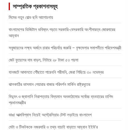
সাম্প্রতিক প্রকাশনাসমূহ
মিমের নতুন বোল্ড ছবি আলোচনায়
বাংলাদেশের ডিজিটাল ভবিষ্যৎ গড়তে সরকারি-বেসরকারি অংশীদারত্ব জোরদারের
আহ্বান
সবুজায়নের লক্ষ্য অর্জনে চারার পরিচর্যায় জরুরি – বৃক্ষমেলার সমাপনীতে পরিবেশমন্ত্রী
জেট ফুয়েলের দাম বাড়ল, লিটারে ২৮ টাকা ৫৩ পয়সা
যানজটে আদালতে পৌঁছাতে পারেননি পরীমনি, জেরা পিছিয়ে ৩০ নভেম্বর
ঝালকাঠির ভাসমান পেয়ারার বাজার পরিদর্শন মার্কিন রাষ্ট্রদূতের
বিদ্যুৎ ও জ্বালানি নিরাপত্তায় বিদ্যমান অবকাঠামোর সর্বোচ্চ ব্যবহারের তাগিদ
প্রধানমন্ত্রীর
ভাঙা আত্মবিশ্বাস নিয়েই অস্ট্রেলিয়ার টেস্ট লড়াইয়ে বাংলাদেশ
মেটা ও টিকটককে নজরদারি ও তথ্য যাচাই বাড়াতে আহ্বান ইইউ’র