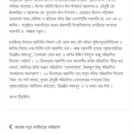
সাব্বির সাত্তার। বিশেষ অতিথি ছিলেন উপ-উপাচার্য প্রফেসর ড. চৌধুরী মো.
জাকারিয়া ও প্রফেসর মো. সুলতান-উল-ইসলাম। এছাড়াও ছিলেন নাট্যজন
অধ্যাপক মলয় ভৌমিক ও ঋত্বিক ঘটক ফিল্ম সোসাইটির সভাপতি ডা. এফ এম এ
জাহিদ। অনুষ্ঠানে সভাপতিত্ব করেন রাজশাহী বিশ্ববিদ্যালয় চলচ্চিত্র সংসদের
সভাপতি ড. সাজ্জাদ বকুল।
চলচ্চিত্র উৎসবে প্রতিদিন বিকাল ৩টা থেকে রাত ৯টা পর্যন্ত মুক্তিযুদ্ধভিত্তিক ও
জাতির পিতার ওপর নির্মিত ছবি প্রদর্শিত হবে। আজ প্রদর্শনী হয়েছে প্রামাণ্যচিত্র
‘চিরঞ্জীব বঙ্গবন্ধু’, ‘তোমারই হোক জয়’ ও নাসির উদ্দীন ইউসুফ বাচ্চু পরিচালিত
সিনেমা ‘গেরিলা’। ২২ ডিসেম্বর প্রদর্শিত হবে আলমগীর কবির পরিচালিত ‘ধীরে বহে
মেঘনা’, জাহিদুর রহিম অঞ্জন পরিচালিত ‘মেঘমাল্লার’, রিয়াজুল রিজু পরিচালিত
‘বাপজানের বায়স্কোপ’। ২৩ ডিসেম্বর প্রদর্শিত হবে মাসুদ পথিক পরিচালিত সিনেমা
‘মায়া: দ্য লস্ট মাদার’, ফুয়াদ চৌধুরী পরিচালিত একাত্তরের গণহত্যা নিয়ে
প্রামাণ্যচিত্র ‘মার্সিলেস মাইহেম’, ‘চিরঞ্জীব বঙ্গবন্ধু’ ও ‘এ ম্যান অব পিস’।
বাংলা ট্রিবিউন
পোস্ট
জাজের নতুন চলচ্চিত্রে আরিয়ানা
ন্যাভিগেশন