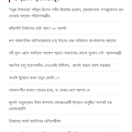
‘সবুজ বিপ্লবের’ পথিকৃৎ ছিলেন শহীদ জিয়াউর রহমান, বৃক্ষরোপণকে গণআন্দোলনে রূপ
দেওয়ার আহ্বান পরিবেশমন্ত্রীর
রাষ্ট্রপতি নির্বাচনের ভোট গ্রহণ ২০ আগস্ট
রুশ পারমাণবিক আইসব্রেকারে চড়ে উত্তর মেরু অভিযানে বাংলাদেশের প্রত্যয়
নদী দূষণ রোধে সমন্বিত পদক্ষেপ গ্রহণে অবহেলার কোনো সুযোগ নেই: প্রধানমন্ত্রী
আংশিক চালু মহেশখালীর এলএনজি টার্মিনাল, রাতেই বাড়বে গ্যাস সরবরাহ
শাওমি উন্মোচন করল নতুন রেডমি ১৭
লোকসংগীত জগতে শোকের ছায়া, না ফেরার দেশে স্বাগত দে
জুলাই অভ্যুত্থান দিবস উপলক্ষে সোহরাওয়ার্দী উদ্যানে অনুষ্ঠিত ‘কনসার্ট ফর
ডেমোক্রেসি’
নিজেদের সামর্থ যাচাইয়ের অগ্নিপরীক্ষা