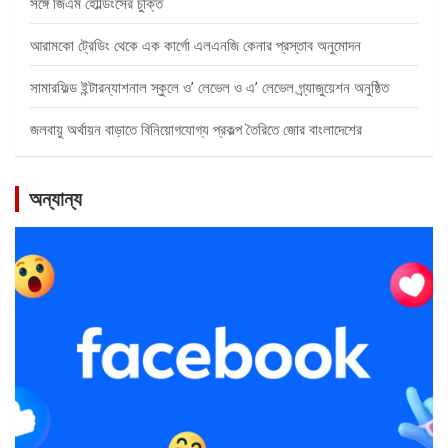
সঙ্গে জিএম হোল্ডিংসের চুক্তি
আরামকো ট্রেডিং থেকে এক কার্গো এলএনজি কেনার প্রস্তাব অনুমোদন
সামারফিল্ড ইন্টারন্যাশনাল স্কুলে ও’ লেভেল ও এ’ লেভেল গ্র্যাজুয়েশন অনুষ্ঠিত
জলবায়ু অর্থায়ন বাড়াতে বিনিয়োগযোগ্য প্রকল্প তৈরিতে জোর বাংলাদেশের
অন্যান্য