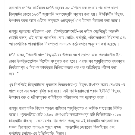
জ্বালানি লোডিং কার্যক্রম চলতি বছরের ২৮ এপ্রিল শুরু হওয়ার পর ধাপে ধাপে
রিঅ্যাক্টর কোরে ১৬৩টি জ্বালানি অ্যাসেম্বলি স্থাপন করা হয়। ইউনিটটির বিদ্যুৎ
উৎপাদন শুরুর আগে এটিকে অন্যতম গুরুত্বপূর্ণ ধাপ হিসেবে বিবেচনা করা হচ্ছে।
রূপপুর প্রকল্পের পরিচালক এবং এটমস্ট্রয়েক্সপোর্ট-এর ভাইস প্রেসিডেন্ট আলেক্সি
ডেইরি বলেন, এই কাজে প্রাথমিক কোর লোডিং কর্মসূচি, পরিচালনাগত বিধিমালা এবং
আন্তর্জাতিক পারমাণবিক নিরাপত্তা মানদণ্ড কঠোরভাবে অনুসরণ করা হয়েছে।
তিনি বলেন, “পরবর্তী ধাপে রিঅ্যাক্টরের উপরের অংশ স্থাপন এবং প্রয়োজনীয় ইন-
কোর ইনস্ট্রুমেন্টেশন সিস্টেম সংযুক্ত করা হবে। এরপর সব প্রযুক্তিগত ব্যবস্থার
নির্ভরযোগ্য ও নিরাপদ কার্যক্রম নিশ্চিত করতে শত শত অতিরিক্ত পরীক্ষা করা
হবে।”
খুব শিগগিরই রিঅ্যাক্টরকে ন্যূনতম নিয়ন্ত্রণযোগ্য বিদ্যুৎ উৎপাদন স্তরে নেওয়ার পর
ধাপে ধাপে এর ক্ষমতা বৃদ্ধি করা হবে। এই প্রক্রিয়াগুলো প্রথম ইউনিটে বিদ্যুৎ
উৎপাদন শুরু ও পরীক্ষামূলক বাণিজ্যিক পরিচালনার পথ প্রশস্ত করবে।
রূপপুর পারমাণবিক বিদ্যুৎ প্রকল্প রাশিয়ার প্রযুক্তিগত ও আর্থিক সহায়তায় নির্মিত
হচ্ছে। প্রকল্পটিতে মোট ২,৪০০ মেগাওয়াট ক্ষমতাসম্পন্ন দুটি ভিভিইআর-১২০০
রিঅ্যাক্টর থাকছে। জেনারেশন-থ্রি প্লাস প্রজন্মের এই রিঅ্যাক্টর আন্তর্জাতিক
সকল নিরাপত্তা মানদণ্ড পূরণে সক্ষম। প্রকল্পটির জেনারেল ডিজাইনার এবং
কনটাক্টর রসাটম-এর ইঞ্জিনিয়ারিং বিভাগ।