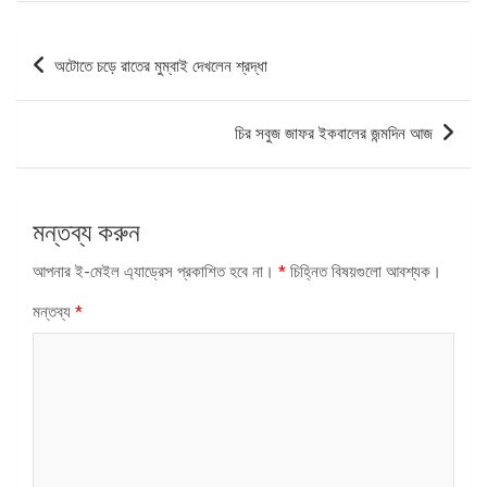
পোস্ট
অটোতে চড়ে রাতের মুম্বাই দেখলেন শ্রদ্ধা
ন্যাভিগেশন
চির সবুজ জাফর ইকবালের জন্মদিন আজ
মন্তব্য করুন
আপনার ই-মেইল এ্যাড্রেস প্রকাশিত হবে না।
*
চিহ্নিত বিষয়গুলো আবশ্যক।
মন্তব্য
*