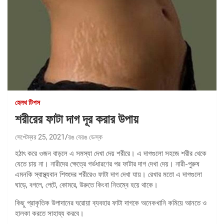
হেলথ টিপস
শরীরের ফাটা দাগ দূর করার উপায়
সেপ্টেম্বর 25, 2021
রঙ বেরঙ ডেস্ক
হঠাৎ করে ওজন বাড়লে এ সমস্যা দেখা দেয় শরীরে। এ দাগগুলো সহজে শরীর থেকে
যেতে চায় না। নারীদের ক্ষেত্রে গর্ভধারণের পর ফাটার দাগ দেখা দেয়। নারী-পুরুষ
এমনকি স্বাস্থ্যবান শিশুদের শরীরেও ফাটা দাগ দেখা যায়। রেখার মতো এ দাগগুলো
ঘাড়ে, বগলে, পেটে, কোমরে, উরুতে কিংবা নিতম্বে হয়ে থাকে।
কিছু প্রাকৃতিক উপাদানের ঘরোয়া ব্যবহার ফাটা দাগকে অনেকখানি কমিয়ে আনতে ও
হালকা করতে সাহায্য করবে।