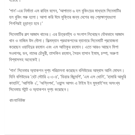
‘শান’-এর নির্মাতা এম রাহিম বলেন, ‘আপাতত ৬ হল বুকিংয়ের মাধ্যমে সিনেমাটির
হল বুকিং শুরু হলো। আশা করি ঈদে মুক্তির জন্য দেশের বড় প্রেক্ষাগৃহগুলো
শিগগিরই চূড়ান্ত হবে।’
সিনেমাটির গল্প আজাদ খানের। এর চিত্রনাট্য ও সংলাপ লিখেছেন যৌথভাবে আজাদ
খান ও নাজিম উদ দৌলা। ফিল্মম্যান প্রডাকশনের ব্যানারে সিনেমাটি প্রযোজনা
করেছেন ওয়াহিদুর রহমান এবং এম আতিকুর রহমান। এতে আরও আছেন মিশা
সওদাগর, ডন, নাদের চৌধুরী, তাসকিন রহমান, সৈয়দ হাসান ইমাম, চম্পা, অরুণা
বিশ্বাসসহ অনেকেই।
‘শান’ সিনেমার অ্যাকশন দৃশ্য পরিচালনা করেছেন বলিউডের আব্বাস আলি মোঘল।
যিনি বলিউডের ‘হেট স্টোরি ২-৩-৪’, ‘ডিয়ার জিন্দেগি’, ‘এম এস ধোনি’, ‘হামারি আধুরি
কাহানি’, ‘আশিকি ২’, ‘অগ্নিপথ’, ‘ওয়ান্স আপন এ টাইম ইন মুম্বাই’সহ অসংখ্য
সিনেমায় স্টান্ট ও অ্যাকশন দৃশ্য করেছেন।
বাংলানিউজ