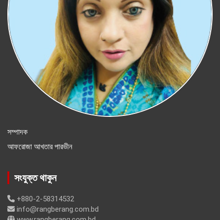
সম্পাদক
আফরোজা আখতার পারভীন
সংযুক্ত থাকুন
+880-2-58314532
info@rangberang.com.bd
www.rangberang.com.bd