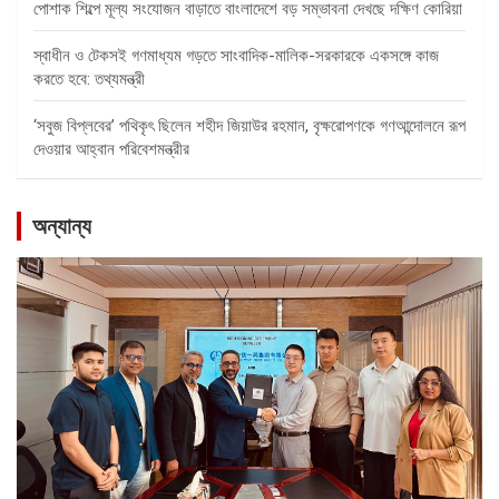
পোশাক শিল্পে মূল্য সংযোজন বাড়াতে বাংলাদেশে বড় সম্ভাবনা দেখছে দক্ষিণ কোরিয়া
স্বাধীন ও টেকসই গণমাধ্যম গড়তে সাংবাদিক-মালিক-সরকারকে একসঙ্গে কাজ
করতে হবে: তথ্যমন্ত্রী
‘সবুজ বিপ্লবের’ পথিকৃৎ ছিলেন শহীদ জিয়াউর রহমান, বৃক্ষরোপণকে গণআন্দোলনে রূপ
দেওয়ার আহ্বান পরিবেশমন্ত্রীর
অন্যান্য