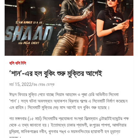
হলি বলি টলি
‘শান’-এর হল বুকিং শুরু মুক্তির আগেই
মার্চ 15, 2022
রঙ বেরঙ ডেস্ক
ঈদুল ফিতরে মুক্তি পেতে যাচ্ছে সিয়াম আহমেদ ও পূজা চেরি অভিনীত সিনেমা
‘শান’। সত্য ঘটনা অবলম্বনে অ্যাকশন থ্রিলার গল্পের এ সিনেমাটি নির্মাণ করেছেন
এম রাহিম। সিনেমাটি মুক্তির দেড় মাস আগেই হল বুকিং শুরু হয়েছে।
গত মঙ্গলবার (১৫ মার্চ) সিনেমাটির প্রযোজনা সংস্থা ফিল্মম্যান এন্টারটেইনমেন্টের পক্ষ
থেকে এ তথ্য জানানো হয়। ইতোমধ্যে ঢাকার শ্যামলী, রংপুরের শাপলা, আশুলিয়ার
চন্দ্রিমা, মানিকগঞ্জের নবীন, খুলনার শঙ্খ ও ময়মনসিংহের ছায়াবাণী হল চূড়ান্ত
হয়েছে।