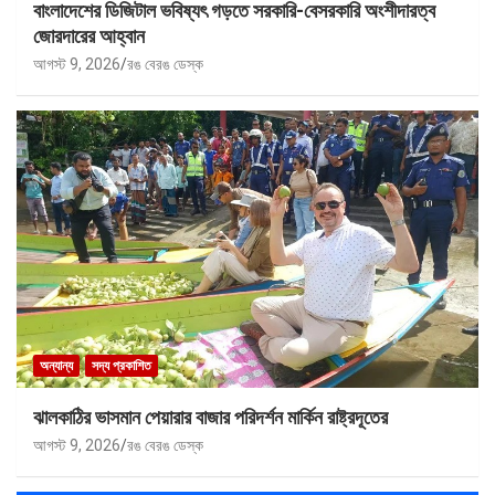
বাংলাদেশের ডিজিটাল ভবিষ্যৎ গড়তে সরকারি-বেসরকারি অংশীদারত্ব
জোরদারের আহ্বান
আগস্ট 9, 2026
রঙ বেরঙ ডেস্ক
অন্যান্য
সদ্য প্রকাশিত
ঝালকাঠির ভাসমান পেয়ারার বাজার পরিদর্শন মার্কিন রাষ্ট্রদূতের
আগস্ট 9, 2026
রঙ বেরঙ ডেস্ক