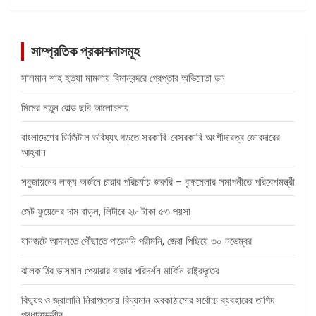
সাম্প্রতিক প্রকাশনাসমূহ
সালমান শাহ হত্যা মামলায় বিমানবন্দরে গ্রেপ্তার অভিনেতা ডন
মিমের নতুন বোল্ড ছবি আলোচনায়
বাংলাদেশের ডিজিটাল ভবিষ্যৎ গড়তে সরকারি-বেসরকারি অংশীদারত্ব জোরদারের
আহ্বান
সবুজায়নের লক্ষ্য অর্জনে চারার পরিচর্যায় জরুরি – বৃক্ষমেলার সমাপনীতে পরিবেশমন্ত্রী
জেট ফুয়েলের দাম বাড়ল, লিটারে ২৮ টাকা ৫৩ পয়সা
যানজটে আদালতে পৌঁছাতে পারেননি পরীমনি, জেরা পিছিয়ে ৩০ নভেম্বর
ঝালকাঠির ভাসমান পেয়ারার বাজার পরিদর্শন মার্কিন রাষ্ট্রদূতের
বিদ্যুৎ ও জ্বালানি নিরাপত্তায় বিদ্যমান অবকাঠামোর সর্বোচ্চ ব্যবহারের তাগিদ
প্রধানমন্ত্রীর