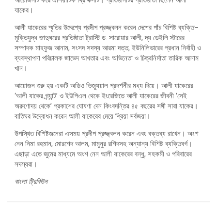
যাকের।
আলী যাকেরের স্মৃতির উদ্দেশ্যে প্রদীপ প্রজ্জ্বলন করেন দেশের পাঁচ বিশিষ্ট ব্যক্তি–
মুক্তিযুদ্ধ জাদুঘরের প্রতিষ্ঠাতা ট্রাস্টি ড. সারোয়ার আলী, দ্য ডেইলি স্টারের
সম্পাদক মাহফুজ আনাম, সংসদ সদস্য আরমা দত্ত, ইউনিলিভারের প্রধান নির্বাহী ও
ব্যবস্থাপনা পরিচালক জাভেদ আখতার এবং অভিনেতা ও চিত্রনির্মাতা তারিক আনাম
খান।
আয়োজন শুরু হয় একটি অডিও ভিজ্যুয়াল প্রদর্শনীর মধ্য দিয়ে। আলী যাকেরের
‘আলী যাকের গ্র্যান্ট’ ও ইউপিএল থেকে ইংরেজিতে আলী যাকেরের জীবনী ‘সেই
অরুণোদয় থেকে’ প্রকাশের ঘোষণা দেন কিংবদন্তির ৪৫ বছরের সঙ্গী সারা যাকের।
বাতিঘর উদ্বোধন করেন আলী যাকেরের মেয়ে শ্রিয়া সর্বজয়া।
উপস্থিত বিশিষ্টজনেরা এসময় প্রদীপ প্রজ্জ্বলন করেন এবং বক্তব্য রাখেন। অংশ
নেন নিমা রহমান, মোরশেদ আলম, মামুনুর রশিদসহ অন্যান্য বিশিষ্ট ব্যক্তিবর্গ।
এছাড়া এতে জুমের মাধ্যমে অংশ নেন আলী যাকেরের বন্ধু, সহকর্মী ও পরিবারের
সদস্যরা।
বাংলা ট্রিবিউন