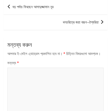
পোস্ট
বড় পর্দায় ফিরছেন আসাদুজ্জামান নূর
ন্যাভিগেশন
খলচরিত্রে জয়া বচ্চন-ঐশ্বরিয়া
মন্তব্য করুন
আপনার ই-মেইল এ্যাড্রেস প্রকাশিত হবে না।
*
চিহ্নিত বিষয়গুলো আবশ্যক।
মন্তব্য
*