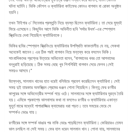
ঘটনা ঘটেনি। ভিকি কৌশল ও ক্যাটরিনা কাইফের কোনও বাগদান বা রোকা অনুষ্ঠান
হয়নি।
তখন ‘টাইগার ৩’ সিনেমার প্রস্তুতি নিয়ে ব্যস্ত ছিলেন ক্যাটরিনা। তা সেরে মুম্বই
ফিরে এসেছেন। কিছুদিন আগে ভিকি অভিনীত ছবি ‘সর্দার উধম’-এর স্পেশ্যাল
স্ক্রিনিংয়ে দেখা গিয়েছিল ক্যাটরিনাকে।
ভিকির ছবির স্পেশ্যাল স্ক্রিনিংয়ে ক্যাটরিনার উপস্থিতি কাকতালীয় যে নয়, সেকথা
অনেকেই জানেন। এর ঠিক পরই বাগদান নিয়ে মন্তব্য করে বসলেন ভিকি।
সাংবাদিকদের প্রশ্নের উত্তরে অভিনেতা বলেন, “বাগদানের খবর তো আপনাদের
বন্ধুরাই ছড়িয়েছে। ঠিক সময় বেছে খুব শিগগিরিই বাগদান সেরে ফেলব।সেই
সময়ও আসবে।”
উল্লেখ্য, সালমান খানের হাত ধরেই বলিউডে প্রবেশ করেছিলেন ক্যাটরিনা। সেই
সময় দুই তারকার অফস্ক্রিন প্রেমের গুঞ্জন শোনা গিয়েছিল। কিন্তু ফের রণবীর
কাপুরের সঙ্গে অভিনেত্রীর সম্পর্ক গড়ে ওঠে। সালমানের সঙ্গে ক্যাটরিনার দূরত্ব তৈরি
হয়। এদিকে প্রকাশ্যে ভালবাসার কথা না বললেও রণবীর ও ক্যাটরিনার একান্ত
মুহূর্ত মাঝে মধ্যেই পাপারাজ্জির ক্যামেরায় ধরা পড়ত। তবে সময়ের ফেরে সে
সম্পর্কও ভেঙে যায়।
রণবীরের সঙ্গে সম্পর্ক ভাঙার পর নাকি ভেঙে পড়েছিলেন ক্যাটরিনা। কেরিয়ারও তেমন
ভাল চলছিল না সেই সময়। ফের হাল ধরেন সালমান খান। শোনা যায়, সালমানের