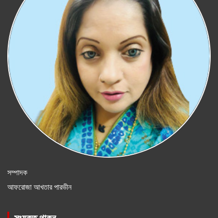
সম্পাদক
আফরোজা আখতার পারভীন