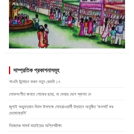
সাম্প্রতিক প্রকাশনাসমূহ
শাওমি উন্মোচন করল নতুন রেডমি ১৭
লোকসংগীত জগতে শোকের ছায়া, না ফেরার দেশে স্বাগত দে
জুলাই অভ্যুত্থান দিবস উপলক্ষে সোহরাওয়ার্দী উদ্যানে অনুষ্ঠিত ‘কনসার্ট ফর
ডেমোক্রেসি’
নিজেদের সামর্থ যাচাইয়ের অগ্নিপরীক্ষা