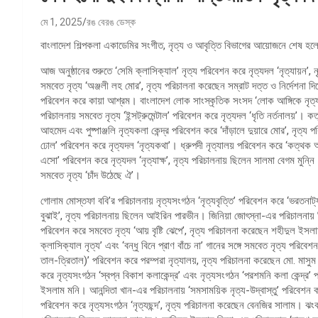
মে 1, 2025
রঙ বেরঙ ডেস্ক
বাংলাদেশ শিল্পকলা একাডেমির সংগীত, নৃত্য ও আবৃত্তি বিভাগের আয়োজনে শেষ হলো
আজ অনুষ্ঠানের শুরুতে ‘সেমি ক্লাসিক্যাল’ নৃত্য পরিবেশন করে নৃত্যদল ‘নৃত্যায়ন’
সমবেত নৃত্য ‘অঞ্জলী লহ মোর’, নৃত্য পরিচালনা করেছেন সম্রাট দত্ত ও নির্দেশনা দ
পরিবেশন করে কায়া আশ্রম। বাংলাদেশ লোক সাংস্কৃতিক সংসদ ‘লোক আঙ্গিকে নৃত্য
পরিচালনায় সমবেত নৃত্য ‘ইন্সট্রুমেন্টাল’ পরিবেশন করে নৃত্যদল ‘ধৃতি নর্তনালয়’। 
আহমেদ এবং পুষ্পাঞ্জলি নৃত্যকলা কেন্দ্র পরিবেশন করে ‘দাঁড়ালে দুয়ারে মোর’, নৃত্য
ঢোল’ পরিবেশন করে নৃত্যদল ‘নৃত্যকথা’। ধ্রুপদী নৃত্যালয় পরিবেশন করে ‘কত্থক আঙ
এসো’ পরিবেশন করে নৃত্যদল ‘নৃত্যাক্ষ’, নৃত্য পরিচালনায় ছিলেন সালমা বেগম মু
সমবেত নৃত্য ‘চাঁদ উঠেছে ঐ’।
গোলাম মোস্তফা ববি’র পরিচালনায় নৃত্যসংগঠন ‘নৃত্যবৃত্তি’ পরিবেশন করে ‘ভরতনাট
বুঝাই’, নৃত্য পরিচালনায় ছিলেন আইরিন পারভীন। জিনিয়া জোৎস্না-এর পরিচালনায়
পরিবেশন করে সমবেত নৃত্য ‘আয় বৃষ্টি ঝেপে’, নৃত্য পরিচালনা করেছেন শহীদুল ইসলা
ক্লাসিক্যাল নৃত্য’ এবং ‘বন্ধু বিনে প্রাণ বাঁচে না’ গানের সঙ্গে সমবেত নৃত্য পরি
তাল-ত্রিতাল)’ পরিবেশন করে পরম্পরা নৃত্যালয়, নৃত্য পরিচালনা করেছেন মো. মাস
করে নৃত্যসংগঠন ‘স্বপ্ন বিকাশ কলাকেন্দ্র’ এবং নৃত্যসংগঠন ‘পরশমনি কলা কেন্দ্র
ইসলাম মনি। আনন্দিতা খান-এর পরিচালনায় ‘সমসাময়িক নৃত্য-উদ্বাস্তু’ পরিবেশন করে 
পরিবেশন করে নৃত্যসংগঠন ‘নৃত্যছন্দ’, নৃত্য পরিচালনা করেছেন বেনজির সালাম। ঝ