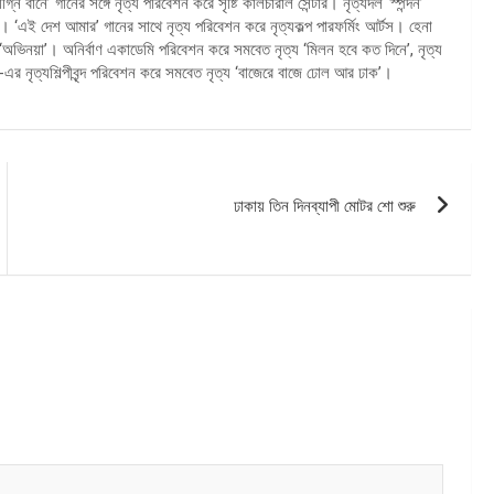
নে’ গানের সঙ্গে নৃত্য পরিবেশন করে সৃষ্টি কালচারাল সেন্টার। নৃত্যদল ‘স্পন্দন’
 ‘এই দেশ আমার’ গানের সাথে নৃত্য পরিবেশন করে নৃত্যকল্প পারফর্মিং আর্টস। হেনা
‘অভিনয়া’। অনির্বাণ একাডেমি পরিবেশন করে সমবেত নৃত্য ‘মিলন হবে কত দিনে’, নৃত্য
র নৃত্যশিল্পীবৃন্দ পরিবেশন করে সমবেত নৃত্য ‘বাজেরে বাজে ঢোল আর ঢাক’।
ঢাকায় তিন দিনব্যাপী মোটর শো শুরু