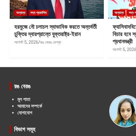
অন্যান্য
সদ্য প্রকাশিত
অন্যান্য
সদ্য 
হরমুজে নৌ চলাচল স্বাভাবিক করতে অন্তর্বর্তী
ফ্যাসিবাদবি
চুক্তির দ্বারপ্রান্তে যুক্তরাষ্ট্র-ইরান
বিচার হবে স্
প্রধানমন্ত্রী
আগস্ট 5, 2026
রঙ বেরঙ ডেস্ক
আগস্ট 5, 202
রঙ বেরঙ
মূল পাতা
আমাদের সম্পর্কে
যোগাযোগ
বিভাগ সমূহ