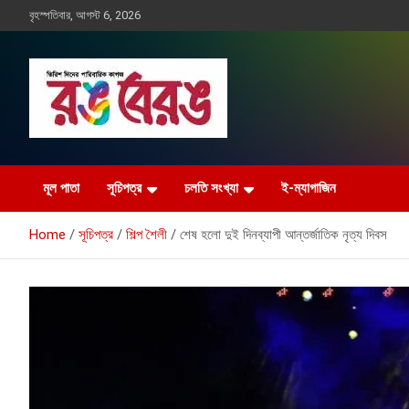
Skip
বৃহস্পতিবার, আগস্ট 6, 2026
to
content
Rangberang.com.bd
রঙ বেরঙ
মূল পাতা
সূচিপত্র
চলতি সংখ্যা
ই-ম্যাগাজিন
Home
সূচিপত্র
শিল্প শৈলী
শেষ হলো দুই দিনব্যাপী আন্তর্জাতিক নৃত্য দিবস