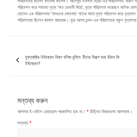
পরিচালনায় ছিলেন ফাতেমা কাশেম। আনিসুর ইসলাম হিরো-এর পরিচালনায় ‘দারুণ অগ্নি বা
পরিবেশন করে সমবেত নৃত্য ‘দাও হেলানী দিয়ে’, নৃত্য পরিচালনা করেছেন অনিক বোস।
হোসেন এর পরিচালনায় ‘ফাগুনের মোহনায়’ গানের সাথে নৃত্য পরিবেশন করে নৃত্যদল 
পরিচালনায় ছিলেন জামান পারভেজ। নূরে আলম চন্দন-এর পরিচালনায় বকুল নৃত্যালয়-এ
পোস্ট
যুক্তরাষ্ট্র-ইউক্রেন বিরল খনিজ চুক্তি: চীনের বিকল্প হয়ে উঠবে কি
ন্যাভিগেশন
ইউক্রেন?
মন্তব্য করুন
আপনার ই-মেইল এ্যাড্রেস প্রকাশিত হবে না।
*
চিহ্নিত বিষয়গুলো আবশ্যক।
মন্তব্য
*