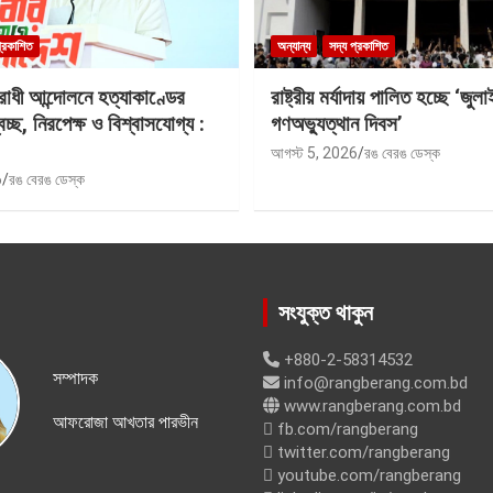
প্রকাশিত
অন্যান্য
সদ্য প্রকাশিত
রোধী আন্দোলনে হত্যাকাণ্ডের
রাষ্ট্রীয় মর্যাদায় পালিত হচ্ছে ‘জুলা
বচ্ছ, নিরপেক্ষ ও বিশ্বাসযোগ্য :
গণঅভ্যুত্থান দিবস’
আগস্ট 5, 2026
রঙ বেরঙ ডেস্ক
6
রঙ বেরঙ ডেস্ক
সংযুক্ত থাকুন
+880-2-58314532
সম্পাদক
info@rangberang.com.bd
www.rangberang.com.bd
আফরোজা আখতার পারভীন
fb.com/rangberang
twitter.com/rangberang
youtube.com/rangberang