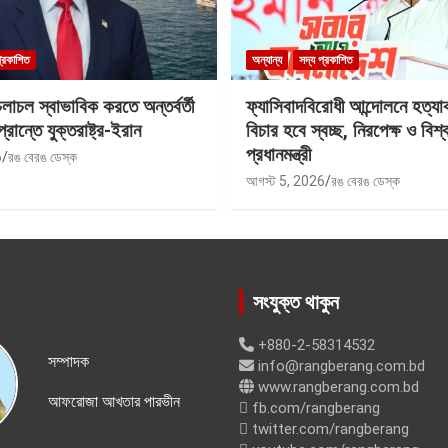
প্রকাশিত
অন্যান্য
সদ্য প্রকাশিত
াচল স্বাভাবিক করতে অন্তর্বর্তী
ফ্যাসিবাদবিরোধী আন্দোলনে হত্যা
প্রান্তে যুক্তরাষ্ট্র-ইরান
বিচার হবে স্বচ্ছ, নিরপেক্ষ ও বিশ্
প্রধানমন্ত্রী
6
রঙ বেরঙ ডেস্ক
আগস্ট 5, 2026
রঙ বেরঙ ডেস্ক
সংযুক্ত থাকুন
+880-2-58314532
সম্পাদক
info@rangberang.com.bd
www.rangberang.com.bd
আফরোজা আখতার পারভীন
fb.com/rangberang
twitter.com/rangberang