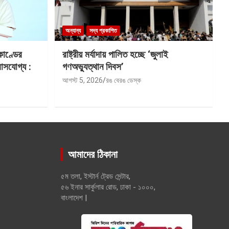
অন্যান্য
সদ্য প্রকাশিত
কাণ্ডের
রাষ্ট্রীয় মর্যাদায় পালিত হচ্ছে ‘জুলাই
বাসযোগ্য :
গণঅভ্যুত্থান দিবস’
আগস্ট 5, 2026
রঙ বেরঙ ডেস্ক
আমাদের ঠিকানা
৫ম তলা, ইস্টার্ন ট্রেড সেন্টার,
৫৬ ইনার সার্কুলার রোড, ঢাকা - ১০০০,
বাংলাদেশ |