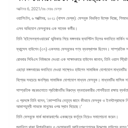
অক্টোবর 6, 2021
রঙ বেরঙ ডেস্ক
ওয়াশিংটন, ৬ অক্টোবর, ২০২১ (বাসস ডেস্ক): ফেসবুক বিভক্তি উস্কে দিচ্ছে, শিশুদে
এসব অভিযোগ ফেসবুকের এক সাবেক কর্মীর।
তিনি ‘হুইসেলব্লাওয়ারের’ ভূমিকায় গিয়ে মঙ্গলবার ক্যাপিটল হিলের শুনানিতে মার্ক
ফ্রান্সেস হাউগেন (৩৭) একসময় ফেসবুকের পণ্য ব্যবস্থাপক ছিলেন। সাম্প্রতিক
রোববার সিবিএস নিউজকে দেওয়া এক সাক্ষাৎকারে হাউগেন জানান, তিনি ওয়াল স্ট্রিট
এছাড়া মঙ্গলবারের শুনানিতে দেওয়া সাক্ষ্যেও হাউগেন সামাজিক যোগাযোগ মাধ্যমটির
বিশ্বের সবচেয়ে জনপ্রিয় সামাজিক যোগাযোগ মাধ্যম ফেসবুক। মাধ্যমটির মাসিক 
সাম্প্রতিক বছরগুলোতে প্রতিষ্ঠানটির বিরুদ্ধে ব্যবহারকারীর গোপনীয়তা রক্ষায় ব্
এ প্রসঙ্গে তিনি বলেন, ‘কোম্পানির নেতৃত্ব জানে কীভাবে ফেসবুক ও ইনস্টাগ্রামকে 
আকাশচুম্বী লাভকে মানুষের ওপর স্থান দিয়েছে।’
তিনি ফেসবুকে মার্ক জাকারবার্গের একচ্ছত্র কর্তৃত্ব নিয়েও সমালোচনা করেন।
শুনানিতে থাকা রিপাবলিকান ও ডেমোক্র্যাট আাইনপ্রণেতাদের উদ্দেশ্যে হাউগেন বল