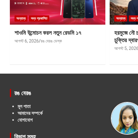
অন্যান্য
সদ্য প্রকাশিত
অন্যান্য
সদ্য 
শাওমি উন্মোচন করল নতুন রেডমি ১৭
হরমুজে নৌ চল
চুক্তির দ্বার
আগস্ট 6, 2026
রঙ বেরঙ ডেস্ক
আগস্ট 5, 202
রঙ বেরঙ
মূল পাতা
আমাদের সম্পর্কে
যোগাযোগ
বিভাগ সমূহ