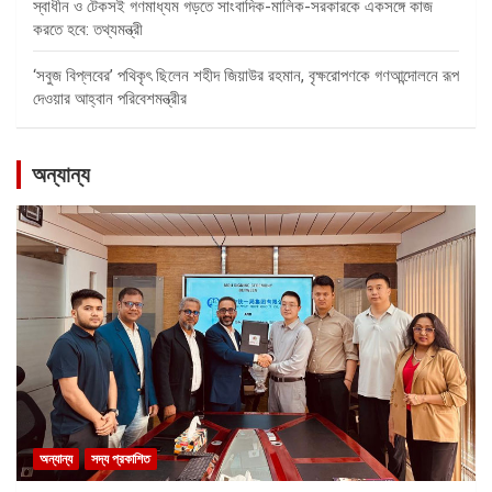
স্বাধীন ও টেকসই গণমাধ্যম গড়তে সাংবাদিক-মালিক-সরকারকে একসঙ্গে কাজ
করতে হবে: তথ্যমন্ত্রী
‘সবুজ বিপ্লবের’ পথিকৃৎ ছিলেন শহীদ জিয়াউর রহমান, বৃক্ষরোপণকে গণআন্দোলনে রূপ
দেওয়ার আহ্বান পরিবেশমন্ত্রীর
অন্যান্য
অন্যান্য
সদ্য প্রকাশিত