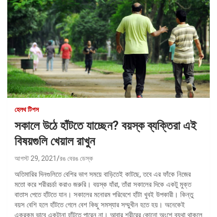
হেলথ টিপস
সকালে উঠে হাঁটতে যাচ্ছেন? বয়স্ক ব্যক্তিরা এই
বিষয়গুলি খেয়াল রাখুন
আগস্ট 29, 2021
রঙ বেরঙ ডেস্ক
অতিমারির দিনগুলিতে বেশির ভাগ সময়ে বাড়িতেই কাটছে, তবে এর ফাঁকে নিজের
মতো করে শরীরচর্চা করাও জরুরি। বয়স্ক যাঁরা, তাঁরা সকালের দিকে একটু মুক্ত
বাতাস পেতে হাঁটতে যান। সকালের মনোরম পরিবেশে হাঁটা খুবই উপকারী। কিন্তু
বয়স বেশি হলে হাঁটতে গেলে বেশ কিছু সমস্যার সম্মুখীন হতে হয়। অনেকেই
একরকম ভাবে একটানা হাঁটতে পারেন না। আবার শরীরের কোনো অংশে ব্যথা থাকলে