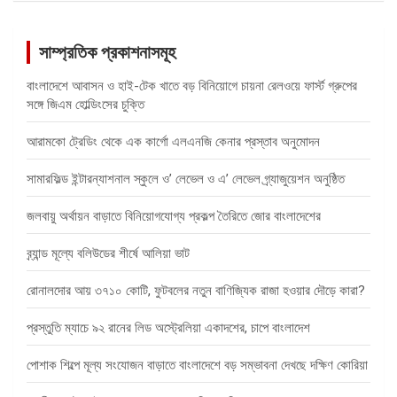
সাম্প্রতিক প্রকাশনাসমূহ
বাংলাদেশে আবাসন ও হাই-টেক খাতে বড় বিনিয়োগে চায়না রেলওয়ে ফার্স্ট গ্রুপের
সঙ্গে জিএম হোল্ডিংসের চুক্তি
আরামকো ট্রেডিং থেকে এক কার্গো এলএনজি কেনার প্রস্তাব অনুমোদন
সামারফিল্ড ইন্টারন্যাশনাল স্কুলে ও’ লেভেল ও এ’ লেভেল গ্র্যাজুয়েশন অনুষ্ঠিত
জলবায়ু অর্থায়ন বাড়াতে বিনিয়োগযোগ্য প্রকল্প তৈরিতে জোর বাংলাদেশের
ব্র্যান্ড মূল্যে বলিউডের শীর্ষে আলিয়া ভাট
রোনালদোর আয় ৩৭১০ কোটি, ফুটবলের নতুন বাণিজ্যিক রাজা হওয়ার দৌড়ে কারা?
প্রস্তুতি ম্যাচে ৯২ রানের লিড অস্ট্রেলিয়া একাদশের, চাপে বাংলাদেশ
পোশাক শিল্পে মূল্য সংযোজন বাড়াতে বাংলাদেশে বড় সম্ভাবনা দেখছে দক্ষিণ কোরিয়া