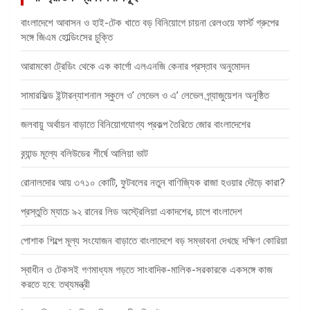
বাংলাদেশে আবাসন ও হাই-টেক খাতে বড় বিনিয়োগে চায়না রেলওয়ে ফার্স্ট গ্রুপের
সঙ্গে জিএম হোল্ডিংসের চুক্তি
আরামকো ট্রেডিং থেকে এক কার্গো এলএনজি কেনার প্রস্তাব অনুমোদন
সামারফিল্ড ইন্টারন্যাশনাল স্কুলে ও’ লেভেল ও এ’ লেভেল গ্র্যাজুয়েশন অনুষ্ঠিত
জলবায়ু অর্থায়ন বাড়াতে বিনিয়োগযোগ্য প্রকল্প তৈরিতে জোর বাংলাদেশের
ব্র্যান্ড মূল্যে বলিউডের শীর্ষে আলিয়া ভাট
রোনালদোর আয় ৩৭১০ কোটি, ফুটবলের নতুন বাণিজ্যিক রাজা হওয়ার দৌড়ে কারা?
প্রস্তুতি ম্যাচে ৯২ রানের লিড অস্ট্রেলিয়া একাদশের, চাপে বাংলাদেশ
পোশাক শিল্পে মূল্য সংযোজন বাড়াতে বাংলাদেশে বড় সম্ভাবনা দেখছে দক্ষিণ কোরিয়া
স্বাধীন ও টেকসই গণমাধ্যম গড়তে সাংবাদিক-মালিক-সরকারকে একসঙ্গে কাজ
করতে হবে: তথ্যমন্ত্রী