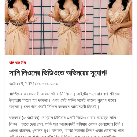
হলি বলি টলি
সানি লিওনের ভিডিওতে অভিনয়ের সুযোগ!
অক্টোবর 9, 2021
রঙ বেরঙ ডেস্ক
বলিউডের আবেদনময়ী অভিনেত্রী সানি লিওন। আইটেম গানে যার রূপ-শরীরের
উষ্ণতায় ঘায়েল হন দর্শকরা। এবার সেই সানির সঙ্গেই কাজের সুযোগ পাবেন
ভক্তরা। চমকপ্রদ খবরটি নিশ্চিত করেছেন অভিনেত্রী নিজেই।
শুক্রবার (৮ অক্টোবর) সোশ্যাল মিডিয়ায় একটি ভিডিও শেয়ার করেছেন সানি
লিওন। তাতে দেখা গেল, শাড়ি পরে আবেদনময়ী ভঙ্গিমায় কোমর দোলাচ্ছেন তিনি।
এরপর থামলেন, খুললেন মুখ। বললেন, ‘যথেষ্ট মজাদার ছিল? এবার তোমাদের পালা।
এই গানের সঙ্গে বানাও হুকস্টেপ রিল ভিডিও। এবং ব্যবহার করো হ্যাশট্যাগ