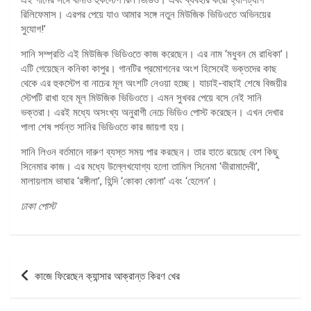
রিলিফেমাস। এরপর পেয়ে যাও আমার সঙ্গে নতুন মিউজিক ভিডিওতে অভিনয়ের
সুযোগ!’
সানি সম্প্রতি এই মিউজিক ভিডিওতে কাজ করেছেন। এর নাম ‘মধুবন মে রাধিকা’।
এটি গেয়েছেন কনিকা কাপুর। গানটির প্রমোশনের অংশ হিসেবেই ভক্তদের কাছ
থেকে এর হুকস্টেপ বা নাচের মূল অংশটি নেওয়া হচ্ছে। যাচাই-বাছাই শেষে বিজয়ীর
স্টেপটি রাখা হবে মূল মিউজিক ভিডিওতে। এমন সুখবর পেয়ে বসে নেই সানি
ভক্তরা। এরই মধ্যে অসংখ্য অনুরাগী নেচে ভিডিও পোস্ট করেছেন। এখন দেখার
পালা শেষ পর্যন্ত সানির ভিডিওতে কার জায়গা হয়।
সানি লিওন বর্তমানে দারুণ ব্যস্ত সময় পার করছেন। তার হাতে রয়েছে বেশ কিছু
সিনেমার কাজ। এর মধ্যে উল্লেখযোগ্য হলো তামিল সিনেমা ‘ভীরামাদেবী’,
মালায়লাম ভাষার ‘রঙ্গীলা’, হিন্দি ‘কোকা কোলা’ এবং ‘হেলেন’।
ঢাকা পোস্ট
পোস্ট
কাজে ফিরেছেন ক্যান্সার আক্রান্ত কিরণ খের
ন্যাভিগেশন