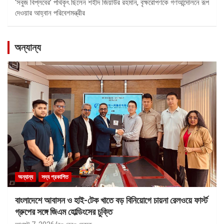
‘সবুজ বিপ্লবের’ পথিকৃৎ ছিলেন শহীদ জিয়াউর রহমান, বৃক্ষরোপণকে গণআন্দোলনে রূপ
দেওয়ার আহ্বান পরিবেশমন্ত্রীর
অন্যান্য
অন্যান্য
সদ্য প্রকাশিত
বাংলাদেশে আবাসন ও হাই-টেক খাতে বড় বিনিয়োগে চায়না রেলওয়ে ফার্স্ট
গ্রুপের সঙ্গে জিএম হোল্ডিংসের চুক্তি