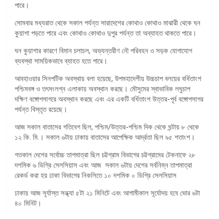
পারে।
সোমবার মধ্যরাত থেকে সকাল পর্যন্ত সারাদেশের কোথাও কোথাও মাঝারী থেকে ঘন
কুয়াশা পড়তে পারে এবং কোথাও কোথাও দুপুর পর্যন্ত তা অব্যাহত থাকতে পারে।
ঘন কুয়াশার কারণে বিমান চলাচল, অভ্যন্তরীণ নৌ পরিবহন ও সড়ক যোগাযোগ
ব্যবস্থা সাময়িকভাবে ব্যাহত হতে পারে।
আবহাওয়ার সিনপটিক অবস্থায় বলা হয়েছে, উপমহাদেশীয় উচ্চচাপ বলয়ের বর্ধিতাংশ
পশ্চিমবঙ্গ ও তৎসংলগ্ন এলাকায় অবস্থান করছে। মৌসুমের স্বাভাবিক লঘুচাপ
দক্ষিণ বঙ্গোপসাগরে অবস্থান করছে এবং এর একটি বর্ধিতাংশ উত্তর-পূর্ব বঙ্গোপসাগর
পর্যন্ত বিস্তৃত রয়েছে।
আজ সকাল বাতাসের গতিবেগ ছিল, পশ্চিম/উত্তর-পশ্চিম দিক থেকে ঘন্টায় ৮ থেকে
১২ কি. মি.। সকাল ৬টায় ঢাকায় বাতাসের আপেক্ষিক আর্দ্রতা ছিল ৯৫ শতাংশ।
গতকাল দেশের সর্বোচ্চ তাপমাত্রা ছিল চট্টগ্রাম বিভাগের চট্টগ্রামের টেকনাফে ২৮
দশমিক ৬ ডিগ্রি সেলসিয়াস এবং আজ সকাল ৬টায় দেশের সর্বনিম্ন তাপমাত্রা
রেকর্ড করা হয় ঢাকা বিভাগের নিকলিতে ১০ দশমিক ০ ডিগ্রি সেলসিয়াস
ঢাকায় আজ সূর্যাস্ত সন্ধ্যা ৫টা ২১ মিনিটে এবং আগামীকাল সূর্যোদয় হবে ভোর ৬টা
৪০ মিনিট।