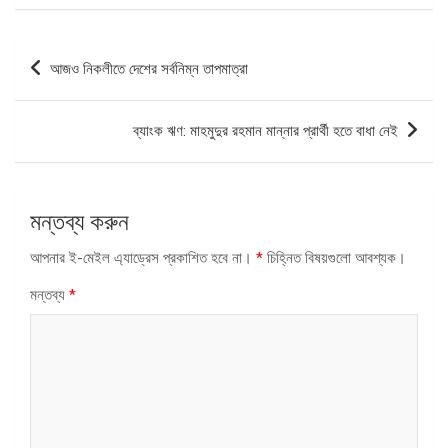
পোস্ট
আজও নিকলীতে দেশের সর্বনিম্ন তাপমাত্রা
ন্যাভিগেশন
ব্যাংক ঋণ: মাহমুদুর রহমান মান্নার প্রার্থী হতে বাধা নেই
মন্তব্য করুন
আপনার ই-মেইল এ্যাড্রেস প্রকাশিত হবে না।
*
চিহ্নিত বিষয়গুলো আবশ্যক।
মন্তব্য
*