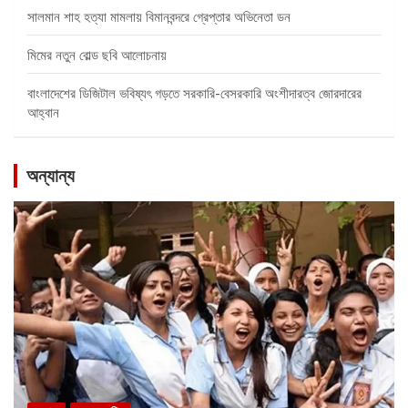
সালমান শাহ হত্যা মামলায় বিমানবন্দরে গ্রেপ্তার অভিনেতা ডন
মিমের নতুন বোল্ড ছবি আলোচনায়
বাংলাদেশের ডিজিটাল ভবিষ্যৎ গড়তে সরকারি-বেসরকারি অংশীদারত্ব জোরদারের
আহ্বান
অন্যান্য