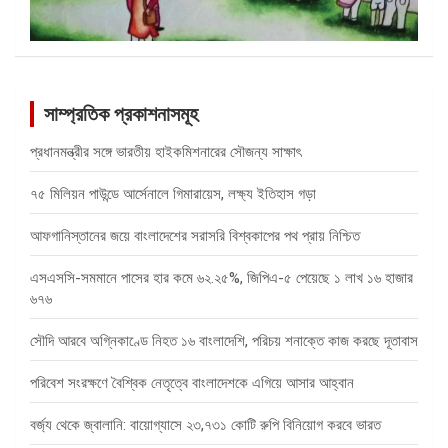
সাম্প্রতিক প্রকাশনাসমূহ
প্রধানমন্ত্রীর সঙ্গে ভারতীয় হাইকমিশনারের সৌজন্য সাক্ষাৎ
৭৫ মিলিয়ন পাউন্ডে আর্সেনালে গিমারায়েস, লক্ষ্য ইতিহাস গড়া
আফগানিস্তানের জয়ে বাংলাদেশের সরাসরি বিশ্বকাপের পথ প্রায় নিশ্চিত
এসএসসি-সমমানে পাসের হার কমে ৬২.২৫%, জিপিএ-৫ পেয়েছে ১ লাখ ১৬ হাজার
৬৭৬
সৌদি আরবে অগ্নিকাণ্ডে নিহত ১৬ বাংলাদেশি, পরিচয় শনাক্তে কাজ করছে দূতাবাস
পরিবেশ সংরক্ষণে বৈশ্বিক নেতৃত্বে বাংলাদেশকে এগিয়ে আসার আহ্বান
বর্জ্য থেকে জ্বালানি: বায়োগ্যাসে ২৩,৭৩১ কোটি রুপি বিনিয়োগ করবে ভারত