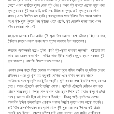
কোনো একটা কাঠিতে সুতার রোলে সুঁই গেঁথে। অথবা সুঁই রাখতো দেয়ালে ঝুলে থাকা
ক্যালেন্ডারে। সুঁই এত ছোট, ছোট নয়, রীতিমতো ক্ষুদ্র, তাই ক্যালেন্ডারে গেঁথে
রাখত। এতে বিপত্তি কম হয়নি। ক্যালেন্ডারের পাতা উল্টাতে গিয়ে অথবা কোটার
মধ্যে সুঁই-সুতা খুঁজতে গিয়ে সুঁইয়ের গুঁতো খায়নি, সুঁই ফোটেনি কারো হাতে এমন
ঘটনার কোনো শেষ নেই।
এছাড়াও আগেকার দিনে নারীরা সুঁই-সুতা দিয়ে রুমালে নকশা আঁকত। বিছানার চাদর,
টেবিলের চাদরেও নকশা করার জন্য সুতার ব্যবহার ছিল হরহামেশা।
ভারতের প্রধানমন্ত্রী হয়েও ইন্দিরা গান্ধী সুঁই-সুতার ব্যবহার ভুলেননি। তাইতো তার
কাছে এর অনেক কদর ছিল। কথিত আছে ইন্দিরা গান্ধীর হ্যান্ড ব্যাগে সবসময় সুঁই-
সুতা থাকতো। এমনকি বিদেশে সফরে সময়ও।
একবার লন্ডন শহরে গিয়ে সেখানে অধ্যয়নরত পুত্র রাজিব গান্ধীর হবু স্ত্রীকে দেখতে
চাইলেন। এতে খুব খুশি হয়ে হবু স্ত্রী সোনিয়া এসে হাজির হন তার সামনে।
সোনিয়াকে দেখে খুব খুশি হন ইন্দিরা গান্ধী। খুশি হবারও কথা, ইতালির মেয়ে, রোমান
মেয়ে। যাদের সৌন্দর্যের খ্যাতি দুনিয়া জোড়া। সর্বোপরি সৌন্দর্যের দেবীরাও বাস করে
রোমান সাম্রাজ্যে। কিন্তু গোল বাধলো তার ড্রেস টপসে দুই হাতায় ছিদ্র বা ছেঁড়া
দেখে। আসলে ওটা ছিল ওই টপসের ডিজাইন। কিন্তু শাড়ি-ব্লাউজের দেশের
রক্ষণশীল ইন্দিরা ইউরোপিয়ান পোশাক টপসের বিষয়টা বুঝলেও তার ভালো লাগেনি।
তাই তিনি তাৎক্ষণিকভাবে তার ব্যাগ থেকে সুঁই-সুতা বের করে টপসের দুই হাতায়
সেলাই করে দিলেন। তারপর তৃপ্তির হাসি হেসে বললেন, দেখ রাজীব, সোনিয়াকে