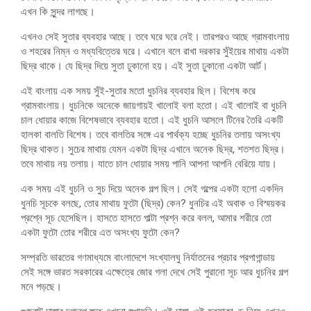
এখন কি সুন্দর লাগছে।
এখনও সেই সুতার ব্যবহার আছে। তবে ঘরে ঘরে নেই। তারপরও আছে গ্রামবাংলায়
ও শহরের নিম্ন ও মধ্যবিত্তের ঘরে। এখানে বলে রাখা দরকার সুঁইয়ের মাথায় একটা
ছিদ্র থাকে। যে ছিদ্র দিয়ে সুতা ঢুকানো হয়। এই সুতা ঢুকানো একটা আর্ট।
এই বাংলায় এক সময় সুঁই-সুতার মতো ধুচনির ব্যবহার ছিল। বিশেষ করে
গ্রামবাংলায়। ধুচনিকে অনেকে জায়গায়ই খালোই বলা হতো। এই খালোই বা ধুচনি
চাল ধোয়ার কাজে বিশেষভাবে ব্যবহার হতো। এই ধুচনি আসলে টিনের তৈরি একটি
হালকা বালতি বিশেষ। তবে বালতির সঙ্গে এর পার্থক্য হচ্ছে ধুচনির তলায় অসংখ্য
ছিদ্র থাকত। সুচের মাথায় যেমন একটা ছিদ্র এখানে অনেক ছিদ্র, শতশত ছিদ্র।
তবে মাথায় নয় তলায়। যাতে চাল ধোয়ার সময় পানি আপনা আপনি বেরিয়ে যায়।
এক সময় এই ধুচনি ও সুচ দিয়ে অনেক গল্প ছিল। সেই গল্পের একটা হলো একদিন
ধুনচি সূচকে বলছে, তোর মাথায় ফুটো (ছিদ্র) কেন? ধুনচির এই অবাক ও বিস্ময়কর
প্রশ্নে সূচ হেসেছিল। হাসতে হাসতে পাল্টা প্রশ্ন করে বলল, আমার শরীরে তো
একটা ফুটো তোর শরীরে এত অসংখ্য ফুটো কেন?
সম্প্রতি ভারতের গণমাধ্যমে বাংলাদেশে সংখ্যালঘু নির্যাতনের প্রচার প্রপাগান্ডায়
সেই সঙ্গে ভারত সরকারের এক্ষেত্রে জোর গলা দেখে সেই পুরানো সূচ আর ধুচনির গল্প
মনে পড়ছে।