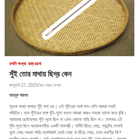
চলতি সংখ্যা
রম্য রচনা
সুঁই তোর মাথায় ছিদ্র কেন
জানুয়ারি 21, 2025
রঙ বেরঙ ডেস্ক
মাহবুব আলম
সূচকে কথ্য ভাষায় সুঁই বলা হয়। এই সুঁইয়ের সঙ্গে কম-বেশি আমরা সবাই
পরিচিত। তবে সুঁইয়ের সঙ্গে সুঁই-সুতা বললে আমরা আরও সহজে ভালো করে বুঝি।
আমাদের ছোটবেলায় সুঁই-সুতা ছিল না এমন কোনো বাড়ি ছিল না। সেসময় এই
সুঁই-সুতা ছিল অত্যাবশতীয় একটি সামগ্রী। শার্টটা ছিঁড়ে গেছে, প্যান্টের সেলাই
খুলে গেছে অথবা শাড়ি-ব্লাউজটা ফেটে গেছে বা ছিঁড়ে গেছে, তখন করণীয় কি?
করণীয় দ্রুত সেলাই। সেই সেলাইয়ের জন্য ঘরে ঘরে সুঁই-সুতা থাকতো। রাখতো