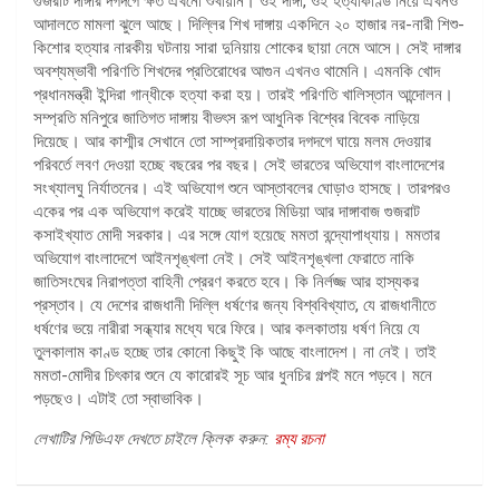
গুজরাট দাঙ্গার দগদগে ক্ষত এখনো শুখায়নি। ওই দাঙ্গা, ওই হত্যাকাণ্ড নিয়ে এখনও
আদালতে মামলা ঝুলে আছে। দিল্লির শিখ দাঙ্গায় একদিনে ২০ হাজার নর-নারী শিশু-
কিশোর হত্যার নারকীয় ঘটনায় সারা দুনিয়ায় শোকের ছায়া নেমে আসে। সেই দাঙ্গার
অবশ্যম্ভাবী পরিণতি শিখদের প্রতিরোধের আগুন এখনও থামেনি। এমনকি খোদ
প্রধানমন্ত্রী ইন্দিরা গান্ধীকে হত্যা করা হয়। তারই পরিণতি খালিস্তান আন্দোলন।
সম্প্রতি মনিপুরে জাতিগত দাঙ্গায় বীভৎস রূপ আধুনিক বিশ্বের বিবেক নাড়িয়ে
দিয়েছে। আর কাশ্মীর সেখানে তো সাম্প্রদায়িকতার দগদগে ঘায়ে মলম দেওয়ার
পরিবর্তে লবণ দেওয়া হচ্ছে বছরের পর বছর। সেই ভারতের অভিযোগ বাংলাদেশের
সংখ্যালঘু নির্যাতনের। এই অভিযোগ শুনে আস্তাবলের ঘোড়াও হাসছে। তারপরও
একের পর এক অভিযোগ করেই যাচ্ছে ভারতের মিডিয়া আর দাঙ্গাবাজ গুজরাট
কসাইখ্যাত মোদী সরকার। এর সঙ্গে যোগ হয়েছে মমতা বন্দ্যোপাধ্যায়। মমতার
অভিযোগ বাংলাদেশে আইনশৃঙ্খলা নেই। সেই আইনশৃঙ্খলা ফেরাতে নাকি
জাতিসংঘের নিরাপত্তা বাহিনী প্রেরণ করতে হবে। কি নির্লজ্জ আর হাস্যকর
প্রস্তাব। যে দেশের রাজধানী দিল্লি ধর্ষণের জন্য বিশ্ববিখ্যাত, যে রাজধানীতে
ধর্ষণের ভয়ে নারীরা সন্ধ্যার মধ্যে ঘরে ফিরে। আর কলকাতায় ধর্ষণ নিয়ে যে
তুলকালাম কাণ্ড হচ্ছে তার কোনো কিছুই কি আছে বাংলাদেশ। না নেই। তাই
মমতা-মোদীর চিৎকার শুনে যে কারোরই সূচ আর ধুনচির গল্পই মনে পড়বে। মনে
পড়ছেও। এটাই তো স্বাভাবিক।
লেখাটির পিডিএফ দেখতে চাইলে ক্লিক করুন:
রম্য রচনা