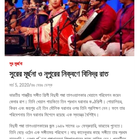
সুর মূর্চ্ছনা
সুরের মূর্ছনা ও নূপুরের নিক্বণে বিনিদ্র রাত
মার্চ 5, 2020
রঙ বেরঙ ডেস্ক
ভারতীয় শাস্ত্রীয় সঙ্গীত শিল্পী বিদুষী পদ্মা তালওয়ালকার খেয়ালে পরিবেশন করেন
কেদার রাগ। তিনি খেয়াল গায়কিতে তিন প্রধান ঘরানার কণ্ঠশিল্পী। গোয়ালিয়র,
কিরন এবং জয়পুর এই তিন মৌলিক ঘরানার ওপর তিনি প্রশিক্ষণ নেন। ফলে তার
পরিবেশনায় তিন ঘরানার মিশেলে রয়েছে এক স্বতন্ত্র বৈশিষ্ট্য।
বিদুষী পদ্মা তালওয়ালকারের জন্ম ১৯৪৯ সালের ২৮ ফেব্রুয়ারি, ভারতের পুনেতে।
তিনি বেড়ে ওঠেন এক সঙ্গীতময় পরিবেশে। দাদু কানেবুভার কাছে সঙ্গীতে তার প্রথম
হাতেখড়ি। এরপর পণ্ডিত গঙ্গাধারবুভা পিম্পালখারের কাছে তালিম নেন। পরবর্তীতে