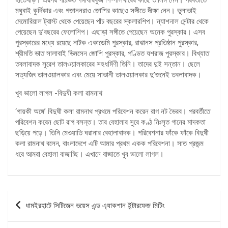
মঘুবাই কুর্দিকার এবং গজাননরাও জোশির কাছেও সঙ্গীতে দীক্ষা নেন। ভুলাভাই
মেমোরিয়াল ট্রাস্ট থেকে পেয়েছেন পাঁচ বছরের স্কলারশিপ। ন্যাশনাল সেন্টার থেকে
পেয়েছেন দু’বছরের ফেলোশিপ। এছাড়া সঙ্গীতে পেয়েছেন অনেক পুরস্কার। এসব
পুরস্কারের মধ্যে রয়েছে নাটক একাডেমি পুরস্কার, রাঝানস প্রতিষ্ঠান পুরস্কার,
শ্রীমতি ভাত সালাবাই ভিমসেন জোশি পুরস্কার, পণ্ডিত যশরাজ পুরস্কার। বিখ্যাত
তবলাবাদক সুরেশ তালওয়ালকারের সহধর্মিণী তিনি। তাদের দুই সন্তান। ছেলে
সত্যজিৎ তালওয়ালকার এবং মেয়ে সাভানী তালওয়ালকার দু’জনেই তবলাবাদক।
খুব ভালো লাগল -বিদুষী কলা রামনাথ
‘গায়কী অঙ্গে’ বিদুষী কলা রামনাথ প্রথমে পরিবেশন করেন রাগ নট ভৈরব। পরবর্তীতে
পরিবেশন করেন ছোট রাগ বসন্ত। তার বেহালার সুরে কণ্ঠ নিঃসৃত গানের মাদকতা
ছড়িয়ে পড়ে। তিনি মেওয়াতি ঘরানার বেহালাবাদক। পরিবেশনার ফাঁকে ফাঁকে বিদুষী
কলা রামনাথ বলেন, বাংলাদেশে এটি আমার প্রথম একক পরিবেশনা। সাত প্রজন্ম
ধরে আমরা বেহালা বাজাচ্ছি। এখানে বাজাতে খুব ভালো লাগল।
পোস্ট
ধামইরহাটে সিটিজেন ভয়েস এন্ড এ্যাকশান ইন্টারফেজ মিটিং
ন্যাভিগেশন