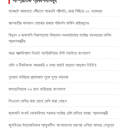
সাম্প্রতিক প্রকাশনাসমূহ
যানজটে আদালতে পৌঁছাতে পারেননি পরীমনি, জেরা পিছিয়ে ৩০ নভেম্বর
ঝালকাঠির ভাসমান পেয়ারার বাজার পরিদর্শন মার্কিন রাষ্ট্রদূতের
বিদ্যুৎ ও জ্বালানি নিরাপত্তায় বিদ্যমান অবকাঠামোর সর্বোচ্চ ব্যবহারের তাগিদ
প্রধানমন্ত্রীর
ভাঙা আত্মবিশ্বাস নিয়েই অস্ট্রেলিয়ার টেস্ট লড়াইয়ে বাংলাদেশ
মেটা ও টিকটককে নজরদারি ও তথ্য যাচাই বাড়াতে আহ্বান ইইউ’র
নুসরাত ফারিয়ার গ্ল্যামারাস লুকে মুগ্ধ ভক্তরা
মালয়েশিয়াকে ৮৯ রানে হারিয়েছে বাংলাদেশ
লিওনেল মেসির বাবা হোর্হে মেসি মারা গেছেন
জ্বালানি সংকট মোকাবিলায় সরকার সর্বোচ্চ চেষ্টা চালিয়ে যাচ্ছে: প্রধানমন্ত্রী
জুলাইয়ের উত্তরাধিকার প্রস্ফুটিত: বাংলাদেশের তরুণরা এগিয়ে আসছে নেতৃত্বে