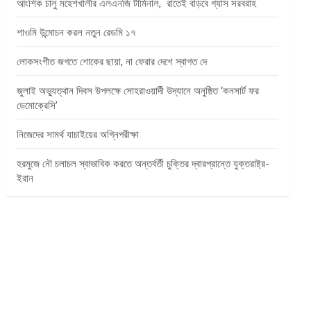
আংশিক চালু মহেশখালীর এলএনজি টার্মিনাল, রাতেই বাড়বে গ্যাস সরবরাহ
শাওমি উন্মোচন করল নতুন রেডমি ১৭
লোকসংগীত জগতে শোকের ছায়া, না ফেরার দেশে স্বাগত দে
জুলাই অভ্যুত্থান দিবস উপলক্ষে সোহরাওয়ার্দী উদ্যানে অনুষ্ঠিত ‘কনসার্ট ফর
ডেমোক্রেসি’
নিজেদের সামর্থ যাচাইয়ের অগ্নিপরীক্ষা
হরমুজে নৌ চলাচল স্বাভাবিক করতে অন্তর্বর্তী চুক্তির দ্বারপ্রান্তে যুক্তরাষ্ট্র-
ইরান