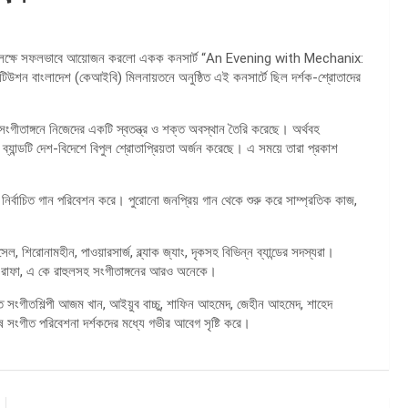
ূর্তি উপলক্ষে সফলভাবে আয়োজন করলো একক কনসার্ট “An Evening with Mechanix:
ন বাংলাদেশ (কেআইবি) মিলনায়তনে অনুষ্ঠিত এই কনসার্টে ছিল দর্শক-শ্রোতাদের
 সংগীতাঙ্গনে নিজেদের একটি স্বতন্ত্র ও শক্ত অবস্থান তৈরি করেছে। অর্থবহ
ব্যান্ডটি দেশ-বিদেশে বিপুল শ্রোতাপ্রিয়তা অর্জন করেছে। এ সময়ে তারা প্রকাশ
নির্বাচিত গান পরিবেশন করে। পুরোনো জনপ্রিয় গান থেকে শুরু করে সাম্প্রতিক কাজ,
, শিরোনামহীন, পাওয়ারসার্জ, ব্ল্যাক জ্যাং, দৃকসহ বিভিন্ন ব্যান্ডের সদস্যরা।
াফা, এ কে রাহুলসহ সংগীতাঙ্গনের আরও অনেকে।
দন্তি সংগীতশিল্পী আজম খান, আইয়ুব বাচ্চু, শাফিন আহমেদ, জেহীন আহমেদ, শাহেদ
ংগীত পরিবেশনা দর্শকদের মধ্যে গভীর আবেগ সৃষ্টি করে।