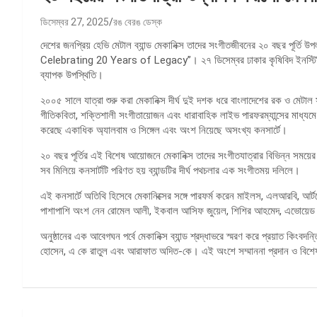
ডিসেম্বর 27, 2025
রঙ বেরঙ ডেস্ক
দেশের জনপ্রিয় হেভি মেটাল ব্যান্ড মেকানিক্স তাদের সংগীতজীবনের ২০ বছর প
Celebrating 20 Years of Legacy”। ২৭ ডিসেম্বর ঢাকার কৃষিবিদ ইনস্টিটিউশ
ব্যাপক উপস্থিতি।
২০০৫ সালে যাত্রা শুরু করা মেকানিক্স দীর্ঘ দুই দশক ধরে বাংলাদেশের রক ও মেটাল
গীতিকবিতা, শক্তিশালী সংগীতায়োজন এবং ধারাবাহিক লাইভ পারফরম্যান্সের মাধ্যমে 
করেছে একাধিক অ্যালবাম ও সিঙ্গেল এবং অংশ নিয়েছে অসংখ্য কনসার্টে।
২০ বছর পূর্তির এই বিশেষ আয়োজনে মেকানিক্স তাদের সংগীতযাত্রার বিভিন্ন সময়ের 
সব মিলিয়ে কনসার্টটি পরিণত হয় ব্যান্ডটির দীর্ঘ পথচলার এক সংগীতময় দলিলে।
এই কনসার্টে অতিথি হিসেবে মেকানিক্সের সঙ্গে পারফর্ম করেন মাইলস, এলআরবি, আর্টসেল
পাশাপাশি অংশ নেন রোমেল আলী, ইকবাল আসিফ জুয়েল, শিশির আহমেদ, এভোয়েড র
অনুষ্ঠানের এক আবেগঘন পর্বে মেকানিক্স ব্যান্ড শ্রদ্ধাভরে স্মরণ করে প্রয়াত কিংব
হোসেন, এ কে রাতুল এবং আরাফাত অদিত-কে। এই অংশে সম্মাননা প্রদান ও বিশেষ স