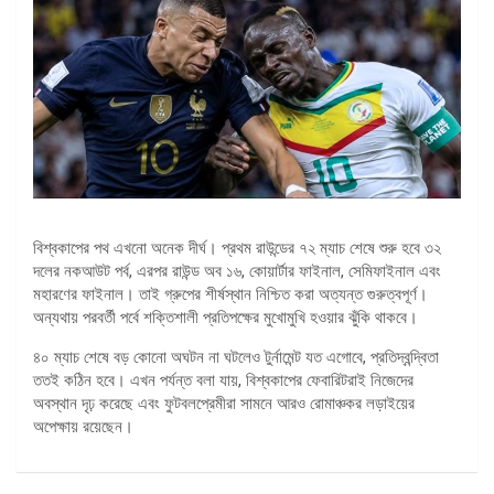
বিশ্বকাপের পথ এখনো অনেক দীর্ঘ। প্রথম রাউন্ডের ৭২ ম্যাচ শেষে শুরু হবে ৩২
দলের নকআউট পর্ব, এরপর রাউন্ড অব ১৬, কোয়ার্টার ফাইনাল, সেমিফাইনাল এবং
মহারণের ফাইনাল। তাই গ্রুপের শীর্ষস্থান নিশ্চিত করা অত্যন্ত গুরুত্বপূর্ণ।
অন্যথায় পরবর্তী পর্বে শক্তিশালী প্রতিপক্ষের মুখোমুখি হওয়ার ঝুঁকি থাকবে।
৪০ ম্যাচ শেষে বড় কোনো অঘটন না ঘটলেও টুর্নামেন্ট যত এগোবে, প্রতিদ্বন্দ্বিতা
ততই কঠিন হবে। এখন পর্যন্ত বলা যায়, বিশ্বকাপের ফেবারিটরাই নিজেদের
অবস্থান দৃঢ় করেছে এবং ফুটবলপ্রেমীরা সামনে আরও রোমাঞ্চকর লড়াইয়ের
অপেক্ষায় রয়েছেন।