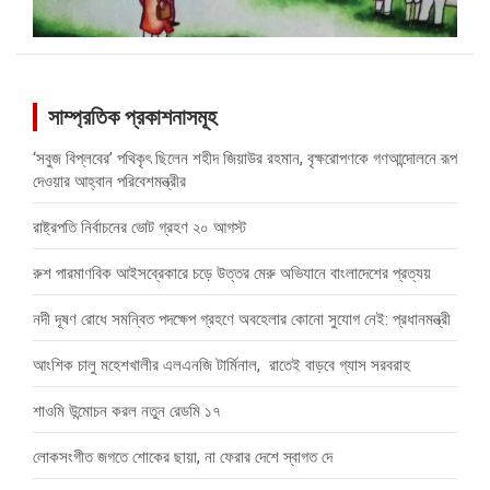
সাম্প্রতিক প্রকাশনাসমূহ
‘সবুজ বিপ্লবের’ পথিকৃৎ ছিলেন শহীদ জিয়াউর রহমান, বৃক্ষরোপণকে গণআন্দোলনে রূপ
দেওয়ার আহ্বান পরিবেশমন্ত্রীর
রাষ্ট্রপতি নির্বাচনের ভোট গ্রহণ ২০ আগস্ট
রুশ পারমাণবিক আইসব্রেকারে চড়ে উত্তর মেরু অভিযানে বাংলাদেশের প্রত্যয়
নদী দূষণ রোধে সমন্বিত পদক্ষেপ গ্রহণে অবহেলার কোনো সুযোগ নেই: প্রধানমন্ত্রী
আংশিক চালু মহেশখালীর এলএনজি টার্মিনাল, রাতেই বাড়বে গ্যাস সরবরাহ
শাওমি উন্মোচন করল নতুন রেডমি ১৭
লোকসংগীত জগতে শোকের ছায়া, না ফেরার দেশে স্বাগত দে