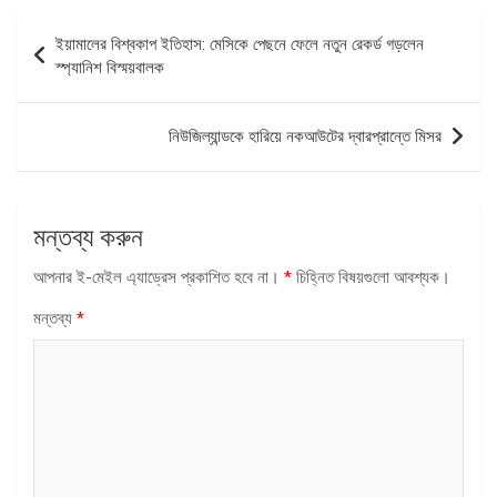
পোস্ট
ইয়ামালের বিশ্বকাপ ইতিহাস: মেসিকে পেছনে ফেলে নতুন রেকর্ড গড়লেন
ন্যাভিগেশন
স্প্যানিশ বিস্ময়বালক
নিউজিল্যান্ডকে হারিয়ে নকআউটের দ্বারপ্রান্তে মিসর
মন্তব্য করুন
আপনার ই-মেইল এ্যাড্রেস প্রকাশিত হবে না।
*
চিহ্নিত বিষয়গুলো আবশ্যক।
মন্তব্য
*