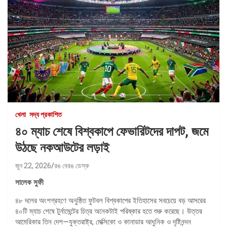
খেলা
সদ্য প্রকাশিত
৪০ ম্যাচ শেষে বিশ্বকাপে ফেভারিটদের দাপট, জমে
উঠছে নকআউটের লড়াই
জুন 22, 2026
রঙ বেরঙ ডেস্ক
সালেক সুফী
৪৮ দলের অংশগ্রহণে অনুষ্ঠিত ফুটবল বিশ্বকাপের ইতিহাসের সবচেয়ে বড় আসরের
৪০টি ম্যাচ শেষে টুর্নামেন্টের চিত্র অনেকটাই পরিষ্কার হতে শুরু করেছে। উত্তর
আমেরিকার তিন দেশ—যুক্তরাষ্ট্র, মেক্সিকো ও কানাডার আধুনিক ও দৃষ্টিনন্দন