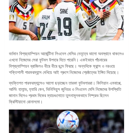
বর্তমান বিশ্বচ্যাম্পিয়ন আর্জেন্টিনা লিওনেল মেসির নেতৃত্বে ভালো অবস্থানে থাকলেও
এখনো নিজেদের সেরা ফুটবল উপহার দিতে পারেনি। একইভাবে পাঁচবারের
বিশ্বচ্যাম্পিয়ন ব্রাজিলও ধীরে ধীরে ছন্দে ফিরছে। অন্যদিকে ফ্রান্স ও নরওয়ে
শক্তিশালী পারফরম্যান্স দেখিয়ে আই গ্রুপে নিজেদের শ্রেষ্ঠত্বের ইঙ্গিত দিয়েছে।
ব্যক্তিগত পারফরম্যান্সেও আলো ছড়াচ্ছেন তারকা ফুটবলাররা। কিলিয়ান এমবাপ্পে,
আর্লিং হালান্ড, হ্যারি কেন, ভিনিসিয়ুস জুনিয়র ও লিওনেল মেসি নিজেদের উপস্থিতি
জানান দিলেও প্রথম দিকের ম্যাচগুলোতে তুলনামূলকভাবে নিষ্প্রভ ছিলেন
ক্রিস্টিয়ানো রোনালদো।