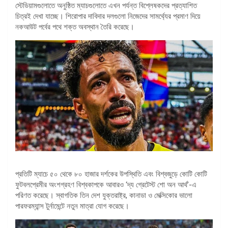
স্টেডিয়ামগুলোতে অনুষ্ঠিত ম্যাচগুলোতে এখন পর্যন্ত বিশ্লেষকদের প্রত্যাশিত
চিত্রই দেখা যাচ্ছে। শিরোপার দাবিদার দলগুলো নিজেদের সামর্থ্যের প্রমাণ দিয়ে
নকআউট পর্বের পথে শক্ত অবস্থান তৈরি করেছে।
প্রতিটি ম্যাচে ৫০ থেকে ৮০ হাজার দর্শকের উপস্থিতি এবং বিশ্বজুড়ে কোটি কোটি
ফুটবলপ্রেমীর অংশগ্রহণ বিশ্বকাপকে আবারও ‘দ্য গ্রেটেস্ট শো অন আর্থ’-এ
পরিণত করেছে। স্বাগতিক তিন দেশ যুক্তরাষ্ট্র, কানাডা ও মেক্সিকোর ভালো
পারফরম্যান্স টুর্নামেন্টে নতুন মাত্রা যোগ করেছে।