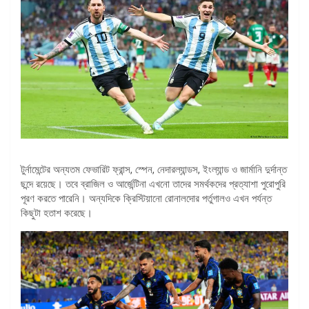
টুর্নামেন্টের অন্যতম ফেভারিট ফ্রান্স, স্পেন, নেদারল্যান্ডস, ইংল্যান্ড ও জার্মানি দুর্দান্ত
ছন্দে রয়েছে। তবে ব্রাজিল ও আর্জেন্টিনা এখনো তাদের সমর্থকদের প্রত্যাশা পুরোপুরি
পূরণ করতে পারেনি। অন্যদিকে ক্রিস্টিয়ানো রোনালদোর পর্তুগালও এখন পর্যন্ত
কিছুটা হতাশ করেছে।