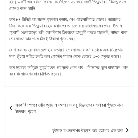
হয়। একটি ভয় ধরানো ক্রসও করেছিলেন ২১ বছর বয়সী ডিফেন্ডার। কিন্তু তাতে
কোনও কাজ হয়নি।
তবে ৮৪ মিনিটে বাংলাদেশ ব্যবধান কমায়, শেখ মোরসালিনের গোলে। জামালের
ফ্রি-কিকে এক ডিফেন্ডার হেড করার পর তা চলে যায় ফাহামিদুলের পায়ে, ইতালি
প্রবাসী খেলোয়াড়ের ভলি গোলকিপার ঠিকমতো তালুবন্দী করতে পারেননি, সামনে থাকা
মোরসালিন ডান পায়ে ঠিকই ঠিকানা খুঁজে নেন।
যোগ করা সময়ে বাংলাদেশ হার এড়ায়। মোরসালিনের কর্নার থেকে এক ডিফেন্ডার
মাথা ছুঁইয়ে শমিত চলতি বলে পোস্টের সামনে থেকে হেডেই ৩-৩ স্কোর করেন।
তবে ম্যাচের অন্তিম মুহূর্ত হংকং জয়সূচক গোল পায়। নিজেদের ভুলে রাফায়েল গোল
করে বাংলাদেশের হার নিশ্চিত করেন।
পোস্ট
সরকারি দপ্তরে সৌর প্যানেল স্থাপন ও বায়ু বিদ্যুতের সম্ভাবনা খুঁজতে নানা
ন্যাভিগেশন
উদ্যোগ গ্রহণ
ফুটবলে বাংলাদেশের উচ্ছাস আর হতাশার এক রাত