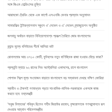
সঙ্গে জিএম হোল্ডিংসের চুক্তি
আরামকো ট্রেডিং থেকে এক কার্গো এলএনজি কেনার প্রস্তাব অনুমোদন
সামারফিল্ড ইন্টারন্যাশনাল স্কুলে ও’ লেভেল ও এ’ লেভেল গ্র্যাজুয়েশন অনুষ্ঠিত
জলবায়ু অর্থায়ন বাড়াতে বিনিয়োগযোগ্য প্রকল্প তৈরিতে জোর বাংলাদেশের
ব্র্যান্ড মূল্যে বলিউডের শীর্ষে আলিয়া ভাট
রোনালদোর আয় ৩৭১০ কোটি, ফুটবলের নতুন বাণিজ্যিক রাজা হওয়ার দৌড়ে কারা?
প্রস্তুতি ম্যাচে ৯২ রানের লিড অস্ট্রেলিয়া একাদশের, চাপে বাংলাদেশ
পোশাক শিল্পে মূল্য সংযোজন বাড়াতে বাংলাদেশে বড় সম্ভাবনা দেখছে দক্ষিণ কোরিয়া
স্বাধীন ও টেকসই গণমাধ্যম গড়তে সাংবাদিক-মালিক-সরকারকে একসঙ্গে কাজ
করতে হবে: তথ্যমন্ত্রী
‘সবুজ বিপ্লবের’ পথিকৃৎ ছিলেন শহীদ জিয়াউর রহমান, বৃক্ষরোপণকে গণআন্দোলনে রূপ
দেওয়ার আহ্বান পরিবেশমন্ত্রীর