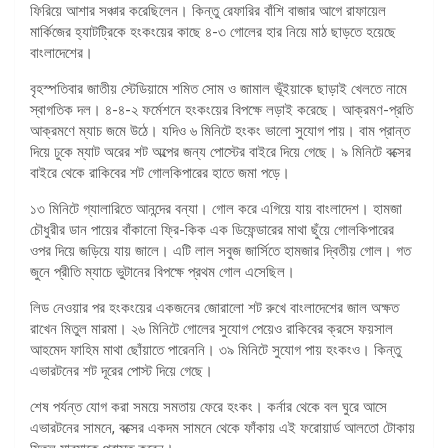
ফিরিয়ে আশার সঞ্চার করেছিলেন। কিন্তু রেফারির বাঁশি বাজার আগে রাফায়েল
মার্কিজের হ্যাটট্রিকে হংকংয়ের কাছে ৪-৩ গোলের হার নিয়ে মাঠ ছাড়তে হয়েছে
বাংলাদেশের।
বৃহস্পতিবার জাতীয় স্টেডিয়ামে শমিত সোম ও জামাল ভূঁইয়াকে ছাড়াই খেলতে নামে
স্বাগতিক দল। ৪-৪-২ ফর্মেশনে হংকংয়ের বিপক্ষে লড়াই করেছে। আক্রমণ-প্রতি
আক্রমণে ম্যাচ জমে উঠে। যদিও ৬ মিনিটে হংকং ভালো সুযোগ পায়। বাম প্রান্ত
দিয়ে ঢুকে ম্যাট অরের শট অল্পের জন্য পোস্টের বাইরে দিয়ে গেছে। ৯ মিনিটে বক্সের
বাইরে থেকে রাকিবের শট গোলকিপারের হাতে জমা পড়ে।
১৩ মিনিটে গ্যালারিতে আনন্দের বন্যা। গোল করে এগিয়ে যায় বাংলাদেশ। হামজা
চৌধুরীর ডান পায়ের বাঁকানো ফ্রি-কিক এক ডিফেন্ডারের মাথা ছুঁয়ে গোলকিপারের
ওপর দিয়ে জড়িয়ে যায় জালে। এটি লাল সবুজ জার্সিতে হামজার দ্বিতীয় গোল। গত
জুনে প্রীতি ম্যাচে ভুটানের বিপক্ষে প্রথম গোল এসেছিল।
লিড নেওয়ার পর হংকংয়ের একজনের জোরালো শট রুখে বাংলাদেশের জাল অক্ষত
রাখেন মিতুল মারমা। ২৬ মিনিটে গোলের সুযোগ পেয়েও রাকিবের ক্রসে ফয়সাল
আহমেদ ফাহিম মাথা ছোঁয়াতে পারেননি। ৩৯ মিনিটে সুযোগ পায় হংকংও। কিন্তু
এভারটনের শট দূরের পোস্ট দিয়ে গেছে।
শেষ পর্যন্ত যোগ করা সময়ে সমতায় ফেরে হংকং। কর্নার থেকে বল ঘুরে আসে
এভারটনের সামনে, বক্সের একদম সামনে থেকে ফাঁকায় এই ফরোয়ার্ড আলতো টোকায়