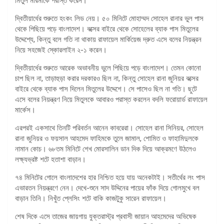
মিতুল মারমাকে পরাস্ত করেন।
দ্বিতীয়ার্ধের শুরুতে হংকং লিড নেয়। ৫০ মিনিটে মোহাম্মদ সোহেল রানার ভুল পাস
থেকে পিছিয়ে পড়ে বাংলাদেশ। বক্সের বাইরে থেকে সোহেলের ব্যাক পাস মিতুলের
উদ্দেশ্যে, কিন্তু বলে গতি না থাকায় রাফায়েল মার্কিয়েজ দ্রুত এসে বলের নিয়ন্ত্রন
নিয়ে সহজেই স্কোরলাইন ২-১ করেন।
দ্বিতীয়ার্ধের শুরুতে আরেক অভাবনীয় ভুলে পিছিয়ে পড়ে বাংলাদেশ। তেমন কোনো
চাপ ছিল না, তাড়াহুড়া করার দরকারও ছিল না, কিন্তু সোহেল রানা জুনিয়র বক্সের
বাইরে থেকে ব্যাক পাস দিলেন মিতুলের উদ্দেশে। সে পাসেও ছিল না গতি। ছুটে
এসে বলের নিয়ন্ত্রণ নিয়ে মিতুলকে আবারও পরাস্ত করলেন বদলি ফরোয়ার্ড রাফায়েল
মার্কেস।
এরপরই একসাথে তিনটি পরিবর্তন আনেন কাবরেরা। সোহেল রানা সিনিয়র, সোহেল
রানা জুনিয়র ও ফয়সাল আহমেদ ফাহিমকে তুলে জামাল, শোমিত ও ফাহামিদুলকে
নামান কোচ। ৬৮তম মিনিটে শেখ মোরসালিন ডান দিক দিয়ে আক্রমণে উঠলেও
লক্ষ্যভ্রষ্ট শটে হতাশা বাড়ান।
৭৪ মিনিটের গোলে বাংলাদেশের হার নিশ্চিত হয়ে যায় অনেকটাই। সতীর্থের লং পাস
এভারতন নিয়ন্ত্রণে নেন। দেখে-শুনে সাদ উদ্দিনের পায়ের ফাঁক দিয়ে গোলমুখে বল
বাড়ান তিনি। নিখুঁত প্লেসিং শটে বাকি কাজটুকু সারেন রাফায়েল।
শেষ দিকে এসে তাজের জায়গায় যুক্তরাস্ট্র প্রবাসী জায়ান আহমেদের অভিষেক