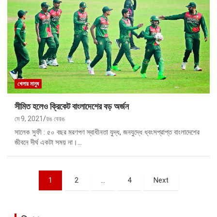
খেলার মানুষ
সীমিত হলেও ক্রিকেট বাংলাদেশের বড় অর্জন
মে 9, 2021
রঙ বেরঙ
সালেক সুফী : ৫০ বছর মরণপণ স্বাধীনতা যুদ্ধ, জনযুদ্ধে ধ্বংসপ্রাপ্ত বাংলাদেশের
জীবনে দীর্ঘ একটা সময় না।…
পোস্ট
1
2
…
4
Next
ন্যাভিগেশন