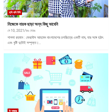
হলি বলি টলি
নিজেকে নায়ক ছাড়া অন্য কিছু ভাবেনি
মে 10, 2021
রঙ বেরঙ
শাপলা রহমান : ফেরদৌস আহমেদ বাংলাদেশের চলচ্চিত্রে একটি নাম, যার সঙ্গে হঠাৎ
এবং বৃষ্টি দুটোই সম্পৃক্ত।…
ই-বাজার