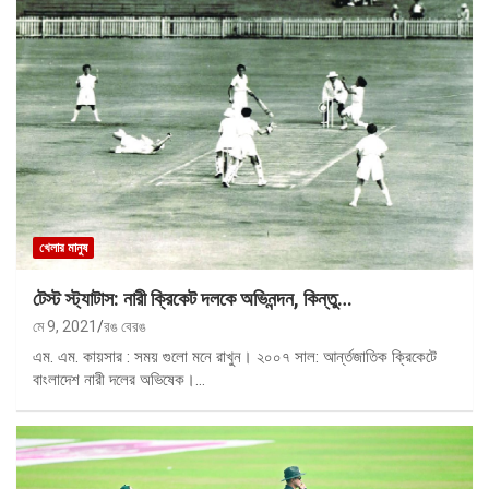
খেলার মানুষ
টেস্ট স্ট্যাটাস: নারী ক্রিকেট দলকে অভিনন্দন, কিন্তু…
মে 9, 2021
রঙ বেরঙ
এম. এম. কায়সার : সময় গুলো মনে রাখুন। ২০০৭ সাল: আর্ন্তজাতিক ক্রিকেটে
বাংলাদেশ নারী দলের অভিষেক।…