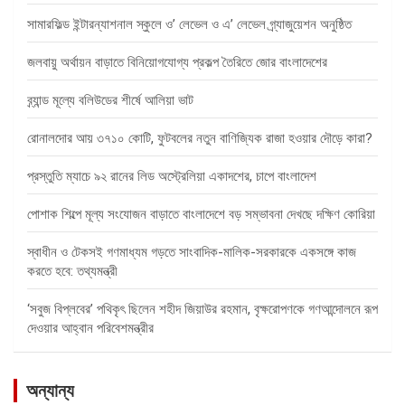
সামারফিল্ড ইন্টারন্যাশনাল স্কুলে ও’ লেভেল ও এ’ লেভেল গ্র্যাজুয়েশন অনুষ্ঠিত
জলবায়ু অর্থায়ন বাড়াতে বিনিয়োগযোগ্য প্রকল্প তৈরিতে জোর বাংলাদেশের
ব্র্যান্ড মূল্যে বলিউডের শীর্ষে আলিয়া ভাট
রোনালদোর আয় ৩৭১০ কোটি, ফুটবলের নতুন বাণিজ্যিক রাজা হওয়ার দৌড়ে কারা?
প্রস্তুতি ম্যাচে ৯২ রানের লিড অস্ট্রেলিয়া একাদশের, চাপে বাংলাদেশ
পোশাক শিল্পে মূল্য সংযোজন বাড়াতে বাংলাদেশে বড় সম্ভাবনা দেখছে দক্ষিণ কোরিয়া
স্বাধীন ও টেকসই গণমাধ্যম গড়তে সাংবাদিক-মালিক-সরকারকে একসঙ্গে কাজ
করতে হবে: তথ্যমন্ত্রী
‘সবুজ বিপ্লবের’ পথিকৃৎ ছিলেন শহীদ জিয়াউর রহমান, বৃক্ষরোপণকে গণআন্দোলনে রূপ
দেওয়ার আহ্বান পরিবেশমন্ত্রীর
অন্যান্য