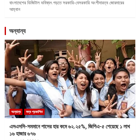
বাংলাদেশের ডিজিটাল ভবিষ্যৎ গড়তে সরকারি-বেসরকারি অংশীদারত্ব জোরদারের
আহ্বান
অন্যান্য
অন্যান্য
সদ্য প্রকাশিত
এসএসসি-সমমানে পাসের হার কমে ৬২.২৫%, জিপিএ-৫ পেয়েছে ১ লাখ
১৬ হাজার ৬৭৬