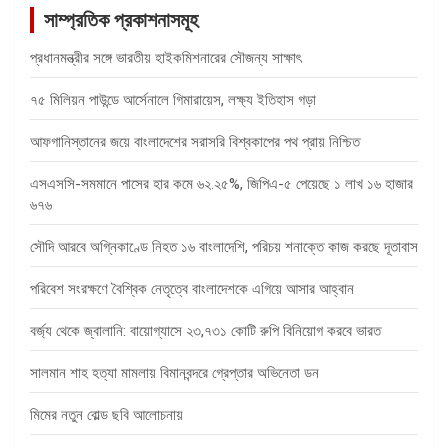
সাম্প্রতিক প্রকাশনাসমূহ
প্রধানমন্ত্রীর সঙ্গে ভারতীয় হাইকমিশনারের সৌজন্য সাক্ষাৎ
৭৫ মিলিয়ন পাউন্ডে আর্সেনালে গিমারায়েস, লক্ষ্য ইতিহাস গড়া
আফগানিস্তানের জয়ে বাংলাদেশের সরাসরি বিশ্বকাপের পথ প্রায় নিশ্চিত
এসএসসি-সমমানে পাসের হার কমে ৬২.২৫%, জিপিএ-৫ পেয়েছে ১ লাখ ১৬ হাজার
৬৭৬
সৌদি আরবে অগ্নিকাণ্ডে নিহত ১৬ বাংলাদেশি, পরিচয় শনাক্তে কাজ করছে দূতাবাস
পরিবেশ সংরক্ষণে বৈশ্বিক নেতৃত্বে বাংলাদেশকে এগিয়ে আসার আহ্বান
বর্জ্য থেকে জ্বালানি: বায়োগ্যাসে ২৩,৭৩১ কোটি রুপি বিনিয়োগ করবে ভারত
সালমান শাহ হত্যা মামলায় বিমানবন্দরে গ্রেপ্তার অভিনেতা ডন
মিমের নতুন বোল্ড ছবি আলোচনায়