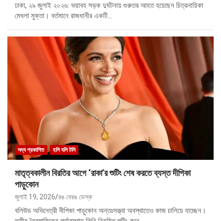
ঢাকা, ২৯ জুলাই ২০২৬: ভয়াবহ সড়ক দুর্ঘটনায় গুরুতর আহত হয়েছেন চিত্রনায়িকা
মেঘলা মুক্তা। বর্তমানে রাজধানীর একটি…
সদ্য প্রকাশিত
হলি বলি টলি
মাতৃত্বকালীন বিরতির আগে ‘রাকা’র শুটিং শেষ করতে ব্যস্ত দীপিকা
পাড়ুকোন
জুলাই 19, 2026
রঙ বেরঙ ডেস্ক
বলিউড অভিনেত্রী দীপিকা পাড়ুকোন অন্তঃসত্ত্বা অবস্থাতেও কাজ চালিয়ে যাচ্ছেন।