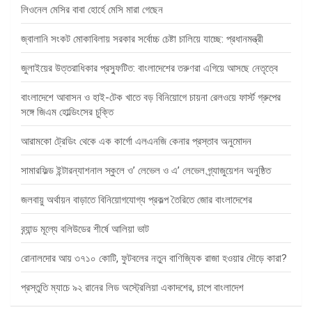
লিওনেল মেসির বাবা হোর্হে মেসি মারা গেছেন
জ্বালানি সংকট মোকাবিলায় সরকার সর্বোচ্চ চেষ্টা চালিয়ে যাচ্ছে: প্রধানমন্ত্রী
জুলাইয়ের উত্তরাধিকার প্রস্ফুটিত: বাংলাদেশের তরুণরা এগিয়ে আসছে নেতৃত্বে
বাংলাদেশে আবাসন ও হাই-টেক খাতে বড় বিনিয়োগে চায়না রেলওয়ে ফার্স্ট গ্রুপের
সঙ্গে জিএম হোল্ডিংসের চুক্তি
আরামকো ট্রেডিং থেকে এক কার্গো এলএনজি কেনার প্রস্তাব অনুমোদন
সামারফিল্ড ইন্টারন্যাশনাল স্কুলে ও’ লেভেল ও এ’ লেভেল গ্র্যাজুয়েশন অনুষ্ঠিত
জলবায়ু অর্থায়ন বাড়াতে বিনিয়োগযোগ্য প্রকল্প তৈরিতে জোর বাংলাদেশের
ব্র্যান্ড মূল্যে বলিউডের শীর্ষে আলিয়া ভাট
রোনালদোর আয় ৩৭১০ কোটি, ফুটবলের নতুন বাণিজ্যিক রাজা হওয়ার দৌড়ে কারা?
প্রস্তুতি ম্যাচে ৯২ রানের লিড অস্ট্রেলিয়া একাদশের, চাপে বাংলাদেশ