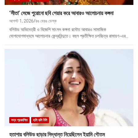
‘সীতা’ সেজে পুরোনো ছবি শেয়ার করে আবারও আলোচনায় কঙ্গনা
আগস্ট 1, 2026
রঙ বেরঙ ডেস্ক
বলিউড অভিনেত্রী ও বিজেপি সাংসদ কঙ্গনা রনৌত আবারও সামাজিক
যোগাযোগমাধ্যমে আলোচনার কেন্দ্রবিন্দুতে। বহুল প্রতীক্ষিত চলচ্চিত্র রামায়ণ-এর…
সদ্য প্রকাশিত
হলি বলি টলি
হতাশায় বলিউড ছাড়ার সিদ্ধান্ত নিয়েছিলেন ইয়ামি গৌতম