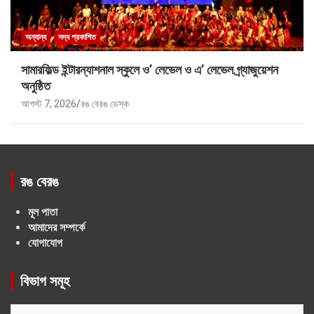
অন্যান্য
সদ্য প্রকাশিত
সামারফিল্ড ইন্টারন্যাশনাল স্কুলে ও’ লেভেল ও এ’ লেভেল গ্র্যাজুয়েশন
অনুষ্ঠিত
আগস্ট 7, 2026
রঙ বেরঙ ডেস্ক
রঙ বেরঙ
মূল পাতা
আমাদের সম্পর্কে
যোগাযোগ
বিভাগ সমূহ
বিভাগ