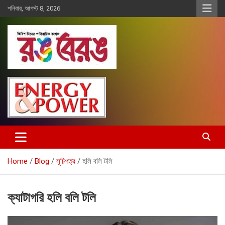
Skip
শনিবার, আগস্ট 8, 2026
to
content
Rangberang.com.bd
রঙ বেরঙ
Home
Blog
সূচিপত্র
হলি বলি টলি
ক্যাটাগরি
হলি বলি টলি