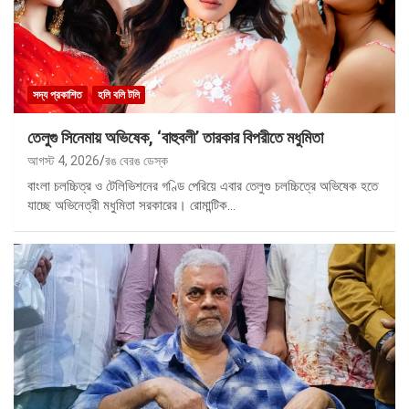
সদ্য প্রকাশিত
হলি বলি টলি
তেলুগু সিনেমায় অভিষেক, ‘বাহুবলী’ তারকার বিপরীতে মধুমিতা
আগস্ট 4, 2026
রঙ বেরঙ ডেস্ক
বাংলা চলচ্চিত্র ও টেলিভিশনের গণ্ডি পেরিয়ে এবার তেলুগু চলচ্চিত্রে অভিষেক হতে
যাচ্ছে অভিনেত্রী মধুমিতা সরকারের। রোমান্টিক…