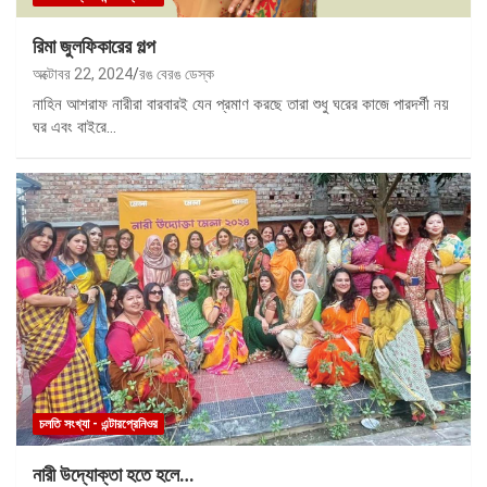
রিমা জুলফিকারের গল্প
অক্টোবর 22, 2024
রঙ বেরঙ ডেস্ক
নাহিন আশরাফ নারীরা বারবারই যেন প্রমাণ করছে তারা শুধু ঘরের কাজে পারদর্শী নয়
ঘর এবং বাইরে…
চলতি সংখ্যা - এন্টারপ্রেনিওর
নারী উদ্যোক্তা হতে হলে…