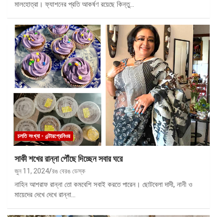
মালহোত্রা। ফ্যাশনের প্রতি আকর্ষণ রয়েছে কিন্তু…
চলতি সংখ্যা - এন্টারপ্রেনিওর
সাকী শখের রান্না পৌঁছে দিচ্ছেন সবার ঘরে
জুন 11, 2024
রঙ বেরঙ ডেস্ক
নাহিন আশরাফ রান্না তো কমবেশি সবাই করতে পারেন। ছোটবেলা দাদী, নানী ও
মায়েদের দেখে দেখে রান্না…