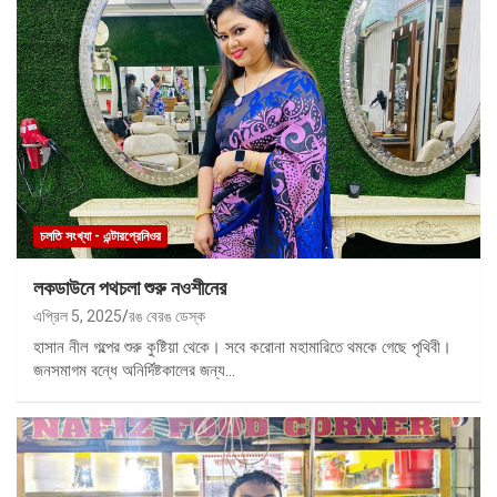
চলতি সংখ্যা - এন্টারপ্রেনিওর
লকডাউনে পথচলা শুরু নওশীনের
এপ্রিল 5, 2025
রঙ বেরঙ ডেস্ক
হাসান নীল গল্পের শুরু কুষ্টিয়া থেকে। সবে করোনা মহামারিতে থমকে গেছে পৃথিবী।
জনসমাগম বন্ধে অনির্দিষ্টকালের জন্য…