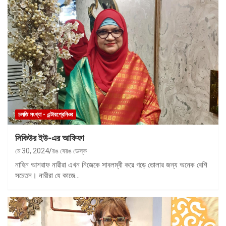
চলতি সংখ্যা - এন্টারপ্রেনিওর
সিকিউর ইউ-এর আফিফা
মে 30, 2024
রঙ বেরঙ ডেস্ক
নাহিন আশরাফ নারীরা এখন নিজেকে সাবলম্বী করে গড়ে তোলার জন্য অনেক বেশি
সচেতন। নারীরা যে কাজে…