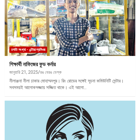
চলতি সংখ্যা - এন্টারপ্রেনিওর
শিক্ষার্থী নাফিজের ফুড কর্নার
জানুয়ারি 21, 2025
রঙ বেরঙ ডেস্ক
নীলাঞ্জনা নীলা ঢাকার মোহাম্মদপুর। রিং রোডের সঙ্গেই সূচনা কমিউনিটি সেন্টার।
সবসময়ই আলোকসজ্জায় সজ্জিত থাকে। এই আলো…