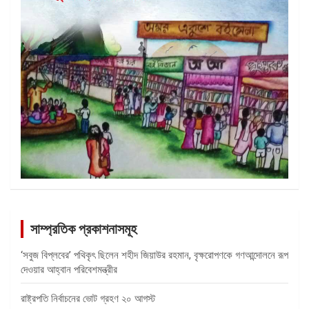
সাম্প্রতিক প্রকাশনাসমূহ
‘সবুজ বিপ্লবের’ পথিকৃৎ ছিলেন শহীদ জিয়াউর রহমান, বৃক্ষরোপণকে গণআন্দোলনে রূপ
দেওয়ার আহ্বান পরিবেশমন্ত্রীর
রাষ্ট্রপতি নির্বাচনের ভোট গ্রহণ ২০ আগস্ট