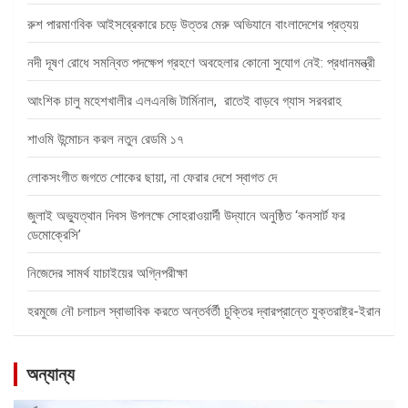
রুশ পারমাণবিক আইসব্রেকারে চড়ে উত্তর মেরু অভিযানে বাংলাদেশের প্রত্যয়
নদী দূষণ রোধে সমন্বিত পদক্ষেপ গ্রহণে অবহেলার কোনো সুযোগ নেই: প্রধানমন্ত্রী
আংশিক চালু মহেশখালীর এলএনজি টার্মিনাল, রাতেই বাড়বে গ্যাস সরবরাহ
শাওমি উন্মোচন করল নতুন রেডমি ১৭
লোকসংগীত জগতে শোকের ছায়া, না ফেরার দেশে স্বাগত দে
জুলাই অভ্যুত্থান দিবস উপলক্ষে সোহরাওয়ার্দী উদ্যানে অনুষ্ঠিত ‘কনসার্ট ফর
ডেমোক্রেসি’
নিজেদের সামর্থ যাচাইয়ের অগ্নিপরীক্ষা
হরমুজে নৌ চলাচল স্বাভাবিক করতে অন্তর্বর্তী চুক্তির দ্বারপ্রান্তে যুক্তরাষ্ট্র-ইরান
অন্যান্য