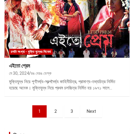
চলতি সংখ্যা - মুক্তি যুদ্ধের সিনেমা
এইতো প্রেম
মে 30, 2024
রঙ বেরঙ ডেস্ক
মুক্তিযুদ্ধ নিয়ে পূর্ণদৈর্ঘ্য-স্বল্পদৈর্ঘ্য কাহিনীচিত্র, প্রামাণ্য-তথ্যচিত্র নির্মিত
হয়েছে অনেক। মুক্তিযুদ্ধ নিয়ে প্রথম চলচ্চিত্র নির্মিত হয় ১৯৭১ সালে…
পোস্ট
1
2
3
Next
ন্যাভিগেশন