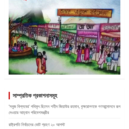
সাম্প্রতিক প্রকাশনাসমূহ
‘সবুজ বিপ্লবের’ পথিকৃৎ ছিলেন শহীদ জিয়াউর রহমান, বৃক্ষরোপণকে গণআন্দোলনে রূপ
দেওয়ার আহ্বান পরিবেশমন্ত্রীর
রাষ্ট্রপতি নির্বাচনের ভোট গ্রহণ ২০ আগস্ট