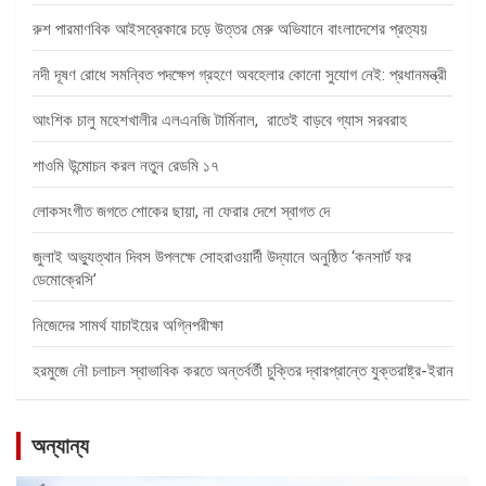
রুশ পারমাণবিক আইসব্রেকারে চড়ে উত্তর মেরু অভিযানে বাংলাদেশের প্রত্যয়
নদী দূষণ রোধে সমন্বিত পদক্ষেপ গ্রহণে অবহেলার কোনো সুযোগ নেই: প্রধানমন্ত্রী
আংশিক চালু মহেশখালীর এলএনজি টার্মিনাল, রাতেই বাড়বে গ্যাস সরবরাহ
শাওমি উন্মোচন করল নতুন রেডমি ১৭
লোকসংগীত জগতে শোকের ছায়া, না ফেরার দেশে স্বাগত দে
জুলাই অভ্যুত্থান দিবস উপলক্ষে সোহরাওয়ার্দী উদ্যানে অনুষ্ঠিত ‘কনসার্ট ফর
ডেমোক্রেসি’
নিজেদের সামর্থ যাচাইয়ের অগ্নিপরীক্ষা
হরমুজে নৌ চলাচল স্বাভাবিক করতে অন্তর্বর্তী চুক্তির দ্বারপ্রান্তে যুক্তরাষ্ট্র-ইরান
অন্যান্য