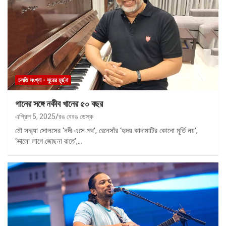
চলতি সংখ্যা - সুরের মূর্ছনা
গানের সঙ্গে নকীব খানের ৫০ বছর
এপ্রিল 5, 2025
রঙ বেরঙ ডেস্ক
মৌ সন্ধ্যা সোলসের ‘নদী এসে পথ’, রেনেসাঁর ‘হৃদয় কাদামাটির কোনো মূর্তি নয়’,
‘ভালো লাগে জোছনা রাতে’,…