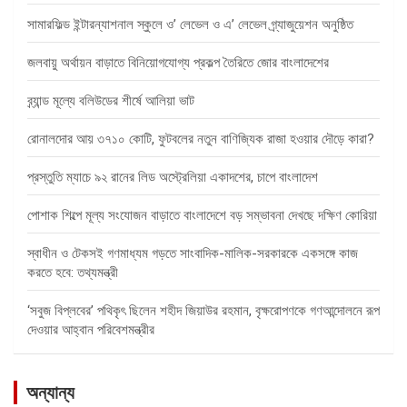
সামারফিল্ড ইন্টারন্যাশনাল স্কুলে ও’ লেভেল ও এ’ লেভেল গ্র্যাজুয়েশন অনুষ্ঠিত
জলবায়ু অর্থায়ন বাড়াতে বিনিয়োগযোগ্য প্রকল্প তৈরিতে জোর বাংলাদেশের
ব্র্যান্ড মূল্যে বলিউডের শীর্ষে আলিয়া ভাট
রোনালদোর আয় ৩৭১০ কোটি, ফুটবলের নতুন বাণিজ্যিক রাজা হওয়ার দৌড়ে কারা?
প্রস্তুতি ম্যাচে ৯২ রানের লিড অস্ট্রেলিয়া একাদশের, চাপে বাংলাদেশ
পোশাক শিল্পে মূল্য সংযোজন বাড়াতে বাংলাদেশে বড় সম্ভাবনা দেখছে দক্ষিণ কোরিয়া
স্বাধীন ও টেকসই গণমাধ্যম গড়তে সাংবাদিক-মালিক-সরকারকে একসঙ্গে কাজ
করতে হবে: তথ্যমন্ত্রী
‘সবুজ বিপ্লবের’ পথিকৃৎ ছিলেন শহীদ জিয়াউর রহমান, বৃক্ষরোপণকে গণআন্দোলনে রূপ
দেওয়ার আহ্বান পরিবেশমন্ত্রীর
অন্যান্য