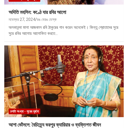
অদিতি মহসিন: কণ্ঠে যার রবির আলো
নভেম্বর 27, 2024
রঙ বেরঙ ডেস্ক
অলকানন্দা মালা আজকাল রবি ঠাকুরের গান করেন অনেকেই। কিন্তু শ্রোতাদের সুরে
সুরে রবির আলোয় আলোকিত করতে…
চলতি সংখ্যা - সুরের মূর্ছনা
আশা ভোঁসলে: বৈচিত্র্যে ভরপুর ক্যারিয়ার ও ব্যক্তিগত জীবন