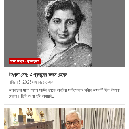
চলতি সংখ্যা - সুরের মূর্ছনা
উৎপলা সেন: এ প্রজন্মের কজন চেনেন
এপ্রিল 5, 2025
রঙ বেরঙ ডেস্ক
অলকানন্দা মালা পঞ্চাশ ষাটের দশকে ভারতীয় সঙ্গীতাঙ্গনের রানীর আসনটি ছিল উৎপলা
সেনের। হিন্দি বাংলা দুই ভাষায়ই…