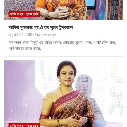
চলতি সংখ্যা - সুরের মূর্ছনা
আবিদা সুলতানা: কণ্ঠে যার সুরের ইন্দ্রজাল
জানুয়ারি 21, 2025
রঙ বেরঙ ডেস্ক
অলকানন্দা মালা ‘বিমূর্ত এই রাত্রি আমার, মৌনতার সুতোয় বোনা, একটি রঙ্গিন চাদর,
সেই চাদরের ভাজে ভাজে,…
চলতি সংখ্যা - সুরের মূর্ছনা