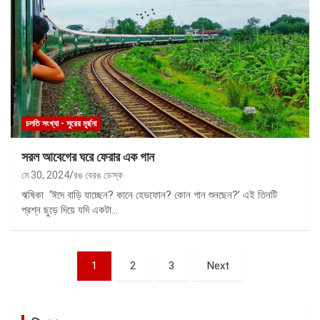
চলতি সংখ্যা - সুরের মূর্ছনা
সরল আবেগের ঘরে ফেরার এক গান
মে 30, 2024
রঙ বেরঙ ডেস্ক
ঋষিকা ‘ঈদে বাড়ি যাচ্ছেন? কানে হেডফোন? কোন গান শুনছেন?’ এই তিনটি
প্রশ্ন ছুড়ে দিয়ে যদি একটা…
পোস্ট
1
2
3
Next
ন্যাভিগেশন