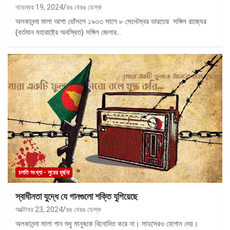
নভেম্বর 19, 2024
রঙ বেরঙ ডেস্ক
অলকানন্দা মালা আশা ভোঁসলে ১৯৩৩ সালে ৮ সেপ্টেম্বর ভারতের সঙ্গিল রাজ্যের
(বর্তমান মহারাষ্ট্রে অবস্থিত) সঙ্গিল জেলার…
চলতি সংখ্যা - সুরের মূর্ছনা
স্বাধীনতা যুদ্ধে যে গানগুলো শক্তি যুগিয়েছে
অক্টোবর 23, 2024
রঙ বেরঙ ডেস্ক
অলকানন্দা মালা গান শুধু মানুষকে বিনোদিত করে না। সাহসেরও যোগান দেয়।