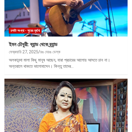
চলতি সংখ্যা - সুরের মূর্ছনা
ইমন চৌধুরী: ব্যান্ড থেকে ব্র্যান্ড
ফেব্রুয়ারি 27, 2025
রঙ বেরঙ ডেস্ক
অলকানন্দা মালা কিছু মানুষ আছেন, যারা প্রচারের আলোয় আসতে চান না।
অন্তরালে থাকতে ভালোবাসেন। কিন্তু তাদের…