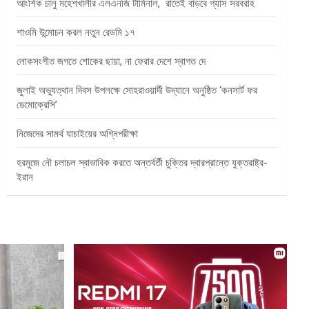
আংশিক চালু মহেশখালীর এলএনজি টার্মিনাল, রাতেই বাড়বে গ্যাস সরবরাহ
শাওমি উন্মোচন করল নতুন রেডমি ১৭
লোকসংগীত জগতে শোকের ছায়া, না ফেরার দেশে স্বাগত দে
জুলাই অভ্যুত্থান দিবস উপলক্ষে সোহরাওয়ার্দী উদ্যানে অনুষ্ঠিত ‘কনসার্ট ফর
ডেমোক্রেসি’
নিজেদের সামর্থ যাচাইয়ের অগ্নিপরীক্ষা
হরমুজে নৌ চলাচল স্বাভাবিক করতে অন্তর্বর্তী চুক্তির দ্বারপ্রান্তে যুক্তরাষ্ট্র-
ইরান