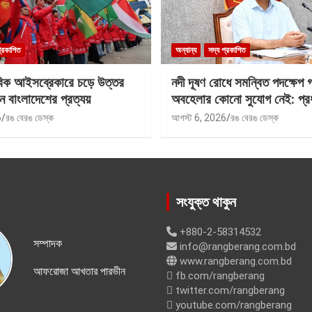
প্রকাশিত
অন্যান্য
সদ্য প্রকাশিত
বিক আইসব্রেকারে চড়ে উত্তর
নদী দূষণ রোধে সমন্বিত পদক্ষেপ 
ে বাংলাদেশের প্রত্যয়
অবহেলার কোনো সুযোগ নেই: প্রধান
6
রঙ বেরঙ ডেস্ক
আগস্ট 6, 2026
রঙ বেরঙ ডেস্ক
সংযুক্ত থাকুন
+880-2-58314532
সম্পাদক
info@rangberang.com.bd
www.rangberang.com.bd
আফরোজা আখতার পারভীন
fb.com/rangberang
twitter.com/rangberang
youtube.com/rangberang