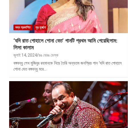
সদ্য প্রকাশিত
সুর মূর্চ্ছনা
‘যদি রাত পোহালে শোনা যেত’ গানটি প্রথম আমি গেয়েছিলাম:
লিসা কালাম
জুলাই 14, 2024
রঙ বেরঙ ডেস্ক
বঙ্গবন্ধু শেখ মুজিবুর রহমানকে নিয়ে তৈরি অন্যতম জনপ্রিয় গান ‘যদি রাত পোহালে
শোনা যেত বঙ্গবন্ধু মরে…