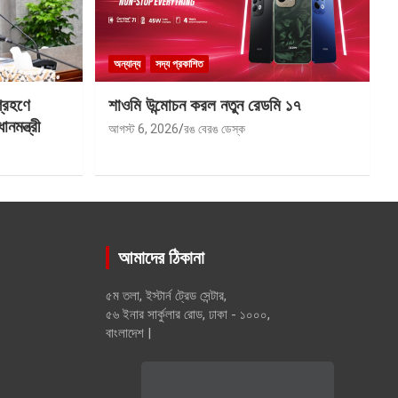
অন্যান্য
সদ্য প্রকাশিত
গ্রহণে
শাওমি উন্মোচন করল নতুন রেডমি ১৭
মন্ত্রী
আগস্ট 6, 2026
রঙ বেরঙ ডেস্ক
আমাদের ঠিকানা
৫ম তলা, ইস্টার্ন ট্রেড সেন্টার,
৫৬ ইনার সার্কুলার রোড, ঢাকা - ১০০০,
বাংলাদেশ |