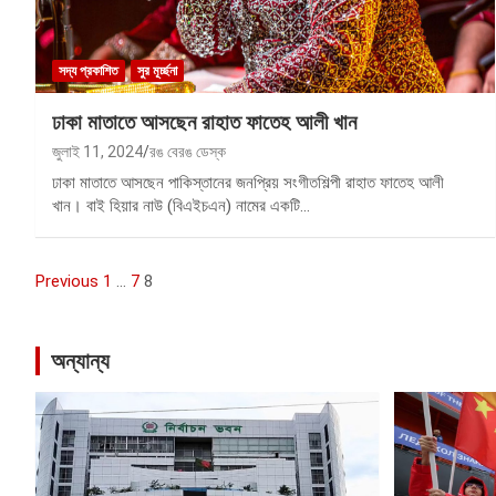
সদ্য প্রকাশিত
সুর মূর্চ্ছনা
ঢাকা মাতাতে আসছেন রাহাত ফাতেহ আলী খান
জুলাই 11, 2024
রঙ বেরঙ ডেস্ক
ঢাকা মাতাতে আসছেন পাকিস্তানের জনপ্রিয় সংগীতশিল্পী রাহাত ফাতেহ আলী
খান। বাই হিয়ার নাউ (বিএইচএন) নামের একটি…
পোস্ট
Previous
1
…
7
8
ন্যাভিগেশন
অন্যান্য