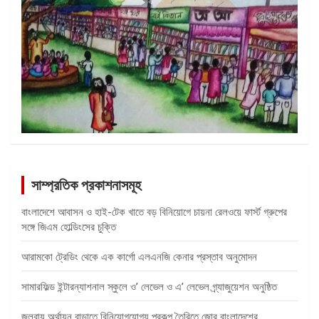
সাম্প্রতিক প্রকাশনাসমূহ
বাংলাদেশে আবাসন ও হাই-টেক খাতে বড় বিনিয়োগে চায়না রেলওয়ে ফার্স্ট গ্রুপের
সঙ্গে জিএম হোল্ডিংসের চুক্তি
আরামকো ট্রেডিং থেকে এক কার্গো এলএনজি কেনার প্রস্তাব অনুমোদন
সামারফিল্ড ইন্টারন্যাশনাল স্কুলে ও’ লেভেল ও এ’ লেভেল গ্র্যাজুয়েশন অনুষ্ঠিত
জলবায়ু অর্থায়ন বাড়াতে বিনিয়োগযোগ্য প্রকল্প তৈরিতে জোর বাংলাদেশের