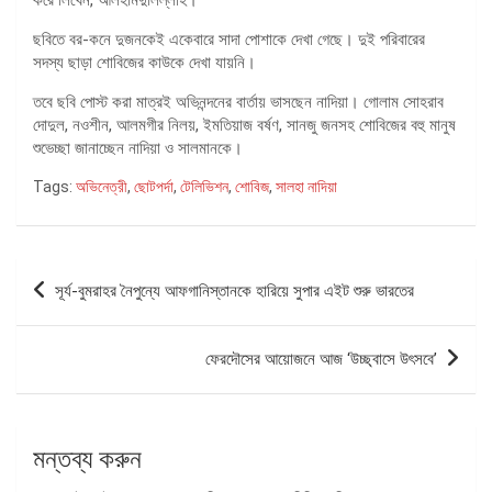
ছবিতে বর-কনে দুজনকেই একেবারে সাদা পোশাকে দেখা গেছে। দুই পরিবারের
সদস্য ছাড়া শোবিজের কাউকে দেখা যায়নি।
তবে ছবি পোস্ট করা মাত্রই অভিনন্দনের বার্তায় ভাসছেন নাদিয়া। গোলাম সোহরাব
দোদুল, নওশীন, আলমগীর নিলয়, ইমতিয়াজ বর্ষণ, সানজু জনসহ শোবিজের বহু মানুষ
শুভেচ্ছা জানাচ্ছেন নাদিয়া ও সালমানকে।
Tags:
অভিনেত্রী
,
ছোটপর্দা
,
টেলিভিশন
,
শোবিজ
,
সালহা নাদিয়া
পোস্ট
সূর্য-বুমরাহর নৈপুন্যে আফগানিস্তানকে হারিয়ে সুপার এইট শুরু ভারতের
ন্যাভিগেশন
ফেরদৌসের আয়োজনে আজ ‘উচ্ছ্বাসে উৎসবে’
মন্তব্য করুন