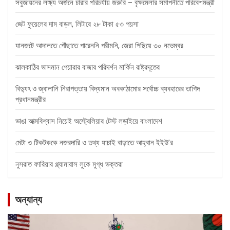
সবুজায়নের লক্ষ্য অর্জনে চারার পরিচর্যায় জরুরি – বৃক্ষমেলার সমাপনীতে পরিবেশমন্ত্রী
জেট ফুয়েলের দাম বাড়ল, লিটারে ২৮ টাকা ৫৩ পয়সা
যানজটে আদালতে পৌঁছাতে পারেননি পরীমনি, জেরা পিছিয়ে ৩০ নভেম্বর
ঝালকাঠির ভাসমান পেয়ারার বাজার পরিদর্শন মার্কিন রাষ্ট্রদূতের
বিদ্যুৎ ও জ্বালানি নিরাপত্তায় বিদ্যমান অবকাঠামোর সর্বোচ্চ ব্যবহারের তাগিদ
প্রধানমন্ত্রীর
ভাঙা আত্মবিশ্বাস নিয়েই অস্ট্রেলিয়ার টেস্ট লড়াইয়ে বাংলাদেশ
মেটা ও টিকটককে নজরদারি ও তথ্য যাচাই বাড়াতে আহ্বান ইইউ’র
নুসরাত ফারিয়ার গ্ল্যামারাস লুকে মুগ্ধ ভক্তরা
অন্যান্য