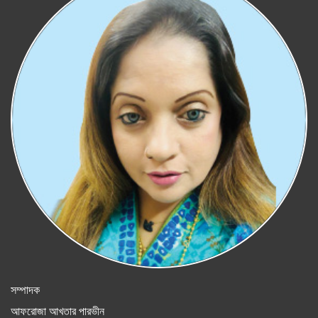
সম্পাদক
আফরোজা আখতার পারভীন