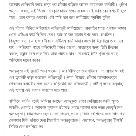
আসবাব ডেলিভারি করার জন্য গত রবিবার বাড়িতে আসেন কয়েকজন কর্মচারী। পুলিশ
অনুমান করছে, এই তিনজন দুষ্কৃতিকারির মধ্যে একজন ওই দোকানের কর্মচারী হতে
পারে। তবে তদন্ত এগুলেই এটা স্পষ্ট হবে বলে জানিয়েছে স্থানীয় পুলিশ।
এই ঘটনার লিখিত অভিযোগে অভিনেত্রী জানিয়েছেন, ডাকাতির সময় একজন আমার
থেকে এটিএম কার্ড ছিনিয়ে নেয়। আর দু’ জন আমার উপর নজর রেখেছিল।
কিছুক্ষণ বাদে ৫০ হাজার টাকা ও এটিএম কার্ড আমার হাতে ফিরিয়ে দিয়ে তারা চলে
যায়। অভিযোগ পত্রে অভিনেত্রী আরও লেখেন, সাহায্যের জন্য তিনি চিৎকার
করলে, বারান্দা দিয়ে লাফ দিয়ে তারা পালিয়ে যায়। তারপরই তিনি পুলিশের কাছে
অভিযোগ দায়ের করেন।
অলঙ্কৃতা এই ফ্ল্যাটে ভাড়া থাকেন। আর দিল্লিতে তার পরিবার। মা-বাবার জন্যই
এই ফ্ল্যাটটি ভাড়া করেছেন অভিনেত্রী। জানা গিয়েছে, রবিবার আসবাবপত্রের
দোকানের কর্মচারীর সঙ্গে বচসায় জড়িয়েছিলেন অভিনেত্রী। তাই পুলিশের অনুমান,
এই হামলা এই বচসার কারণেও হতে পারে।
বলিউডে বহুদিন ধরেই অভিনয় করছেন অলঙ্কৃতা।তবে কেরিয়ারের শুরুটা মূলত,
মডেলিং থেকেই। ল্যাকমে ফ্যাশন উইকের শোতে আলাদা করে নজর কেড়েছিলেন
অলঙ্কৃতা। বিজ্ঞাপনেও বহুবার দেখা গিয়েছে তাকে। ভিকি কৌশলের সঙ্গে ‘লাভ পার
স্কোয়ার ফিট’ ছবিতে দেখা গিয়েছিল অলঙ্কৃতাকে। এছাড়াও, অলঙ্কৃতার ‘টিপসি’
সিরিজ বেশ জনপ্রিয় হয়।