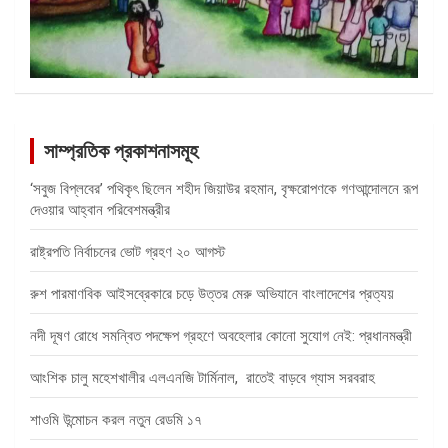
সাম্প্রতিক প্রকাশনাসমূহ
‘সবুজ বিপ্লবের’ পথিকৃৎ ছিলেন শহীদ জিয়াউর রহমান, বৃক্ষরোপণকে গণআন্দোলনে রূপ
দেওয়ার আহ্বান পরিবেশমন্ত্রীর
রাষ্ট্রপতি নির্বাচনের ভোট গ্রহণ ২০ আগস্ট
রুশ পারমাণবিক আইসব্রেকারে চড়ে উত্তর মেরু অভিযানে বাংলাদেশের প্রত্যয়
নদী দূষণ রোধে সমন্বিত পদক্ষেপ গ্রহণে অবহেলার কোনো সুযোগ নেই: প্রধানমন্ত্রী
আংশিক চালু মহেশখালীর এলএনজি টার্মিনাল, রাতেই বাড়বে গ্যাস সরবরাহ
শাওমি উন্মোচন করল নতুন রেডমি ১৭