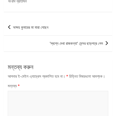
সংবাদ প্রতিদিন
পোস্ট
অক্ষয় কুমারের মা মারা গেছেন
ন্যাভিগেশন
‘স্বপ্নে দেখা রাজকন্যা’ সেন্সর ছাড়পত্র পেল
মন্তব্য করুন
আপনার ই-মেইল এ্যাড্রেস প্রকাশিত হবে না।
*
চিহ্নিত বিষয়গুলো আবশ্যক।
মন্তব্য
*