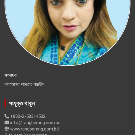
সম্পাদক
আফরোজা আখতার পারভীন
সংযুক্ত থাকুন
+880-2-58314532
info@rangberang.com.bd
www.rangberang.com.bd