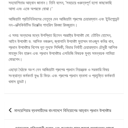
সহযোগিতার আহ্বান জানান। তিনি বলেন, ‘সবচেয়ে গুরুত্বপূর্ণ হলো কাছাকাছি
আসা এবং একে অপরকে বোঝা।’
আজিয়াটা প্রতিনিধিদলের নেতৃত্ব দেন আজিয়াটা গ্রুপের চেয়ারম্যান এবং ইন্ডিপেন্ডেন্ট
নন-এক্সিকিউটিভ ডিরেক্টর শাহরিল রিদজা রিদজুয়ান।
এ সময় অন্যদের মধ্যে উপস্থিত ছিলেন পররাষ্ট্র উপদেষ্টা মো. তৌহিদ হোসেন,
আইন উপদেষ্টা ড. আসিফ নজরুল, জ্বালানি উপদেষ্টা মুহাম্মদ ফাওজুল কবির খান,
প্রধান উপদেষ্টার বিশেষ দূত লুৎফে সিদ্দিকী, বিডার নির্বাহী চেয়ারম্যান চৌধুরী আশিক
মাহমুদ বিন হারুন এবং প্রধান উপদেষ্টার এসডিজি বিষয়ক মুখ্য সমন্বয়ক লামিয়া
মোরশেদ।
এছাড়া বৈঠকে অংশ নেন আজিয়াটা গ্রুপের প্রধান নিয়ন্ত্রক ও সরকারি বিষয়
সংক্রান্ত কর্মকর্তা ফুঙ চি কিয়ং এবং গ্রুপের প্রধান ব্যবসা ও প্রযুক্তি কর্মকর্তা
থমাস হান্ডট।
পোস্ট
মালয়েশিয়ার ব্যবসায়ীদের বাংলাদেশে বিনিয়োগের আহ্বান প্রধান উপদেষ্টার
ন্যাভিগেশন