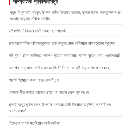
সাম্প্রতিক প্রকাশনাসমূহ
‘সবুজ বিপ্লবের’ পথিকৃৎ ছিলেন শহীদ জিয়াউর রহমান, বৃক্ষরোপণকে গণআন্দোলনে রূপ
দেওয়ার আহ্বান পরিবেশমন্ত্রীর
রাষ্ট্রপতি নির্বাচনের ভোট গ্রহণ ২০ আগস্ট
রুশ পারমাণবিক আইসব্রেকারে চড়ে উত্তর মেরু অভিযানে বাংলাদেশের প্রত্যয়
নদী দূষণ রোধে সমন্বিত পদক্ষেপ গ্রহণে অবহেলার কোনো সুযোগ নেই: প্রধানমন্ত্রী
আংশিক চালু মহেশখালীর এলএনজি টার্মিনাল, রাতেই বাড়বে গ্যাস সরবরাহ
শাওমি উন্মোচন করল নতুন রেডমি ১৭
লোকসংগীত জগতে শোকের ছায়া, না ফেরার দেশে স্বাগত দে
জুলাই অভ্যুত্থান দিবস উপলক্ষে সোহরাওয়ার্দী উদ্যানে অনুষ্ঠিত ‘কনসার্ট ফর
ডেমোক্রেসি’
নিজেদের সামর্থ যাচাইয়ের অগ্নিপরীক্ষা