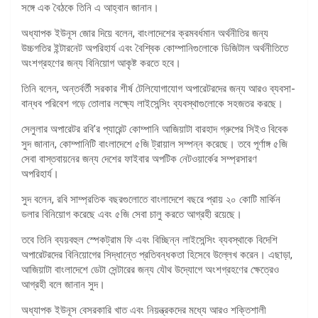
সঙ্গে এক বৈঠকে তিনি এ আহ্বান জানান।
অধ্যাপক ইউনূস জোর দিয়ে বলেন, বাংলাদেশের ক্রমবর্ধমান অর্থনীতির জন্য
উচ্চগতির ইন্টারনেট অপরিহার্য এবং বৈশ্বিক কোম্পানিগুলোকে ডিজিটাল অর্থনীতিতে
অংশগ্রহণের জন্য বিনিয়োগ আকৃষ্ট করতে হবে।
তিনি বলেন, অন্তর্বর্তী সরকার শীর্ষ টেলিযোগাযোগ অপারেটরদের জন্য আরও ব্যবসা-
বান্ধব পরিবেশ গড়ে তোলার লক্ষ্যে লাইসেন্সিং ব্যবস্থাগুলোকে সহজতর করছে।
সেলুলার অপারেটর রবি’র প্যারেন্ট কোম্পানি আজিয়াটা বারহাদ গ্রুপের সিইও বিবেক
সুদ জানান, কোম্পানিটি বাংলাদেশে ৫জি ট্রায়াল সম্পন্ন করেছে। তবে পূর্ণাঙ্গ ৫জি
সেবা বাস্তবায়নের জন্য দেশের ফাইবার অপটিক নেটওয়ার্কের সম্প্রসারণ
অপরিহার্য।
সুদ বলেন, রবি সাম্প্রতিক বছরগুলোতে বাংলাদেশে বছরে প্রায় ২০ কোটি মার্কিন
ডলার বিনিয়োগ করেছে এবং ৫জি সেবা চালু করতে আগ্রহী রয়েছে।
তবে তিনি ব্যয়বহুল স্পেকট্রাম ফি এবং বিচ্ছিন্ন লাইসেন্সিং ব্যবস্থাকে বিদেশি
অপারেটরদের বিনিয়োগের সিদ্ধান্তে প্রতিবন্ধকতা হিসেবে উল্লেখ করেন। এছাড়া,
আজিয়াটা বাংলাদেশে ডেটা সেন্টারের জন্য যৌথ উদ্যোগে অংশগ্রহণের ক্ষেত্রেও
আগ্রহী বলে জানান সুদ।
অধ্যাপক ইউনূস বেসরকারি খাত এবং নিয়ন্ত্রকদের মধ্যে আরও শক্তিশালী