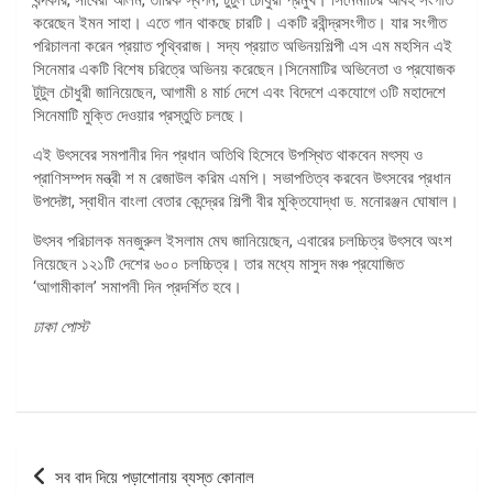
করেছেন ইমন সাহা। এতে গান থাকছে চারটি। একটি রবীন্দ্রসংগীত। যার সংগীত
পরিচালনা করেন প্রয়াত পৃথ্বিরাজ। সদ্য প্রয়াত অভিনয়শিল্পী এস এম মহসিন এই
সিনেমার একটি বিশেষ চরিত্রে অভিনয় করেছেন।সিনেমাটির অভিনেতা ও প্রযোজক
টুটুল চৌধুরী জানিয়েছেন, আগামী ৪ মার্চ দেশে এবং বিদেশে একযোগে ৩টি মহাদেশে
সিনেমাটি মুক্তি দেওয়ার প্রস্তুতি চলছে।
এই উৎসবের সমপানীর দিন প্রধান অতিথি হিসেবে উপস্থিত থাকবেন মৎস্য ও
প্রাণিসম্পদ মন্ত্রী শ ম রেজাউল করিম এমপি। সভাপতিত্ব করবেন উৎসবের প্রধান
উপদেষ্টা, স্বাধীন বাংলা বেতার কেন্দ্রের শিল্পী বীর মুক্তিযোদ্ধা ড. মনোরঞ্জন ঘোষাল।
উৎসব পরিচালক মনজুরুল ইসলাম মেঘ জানিয়েছেন, ‌এবারের চলচ্চিত্র উৎসবে অংশ
নিয়েছেন ১২১টি দেশের ৬০০ চলচ্চিত্র। তার মধ্যে মাসুদ মঞ্চ প্রযোজিত
‘আগামীকাল’ সমাপনী দিন প্রদর্শিত হবে।
ঢাকা পোস্ট
পোস্ট
সব বাদ দিয়ে পড়াশোনায় ব্যস্ত কোনাল