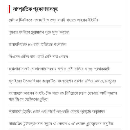
সাম্প্রতিক প্রকাশনাসমূহ
মেটা ও টিকটককে নজরদারি ও তথ্য যাচাই বাড়াতে আহ্বান ইইউ’র
নুসরাত ফারিয়ার গ্ল্যামারাস লুকে মুগ্ধ ভক্তরা
মালয়েশিয়াকে ৮৯ রানে হারিয়েছে বাংলাদেশ
লিওনেল মেসির বাবা হোর্হে মেসি মারা গেছেন
জ্বালানি সংকট মোকাবিলায় সরকার সর্বোচ্চ চেষ্টা চালিয়ে যাচ্ছে: প্রধানমন্ত্রী
জুলাইয়ের উত্তরাধিকার প্রস্ফুটিত: বাংলাদেশের তরুণরা এগিয়ে আসছে নেতৃত্বে
বাংলাদেশে আবাসন ও হাই-টেক খাতে বড় বিনিয়োগে চায়না রেলওয়ে ফার্স্ট গ্রুপের
সঙ্গে জিএম হোল্ডিংসের চুক্তি
আরামকো ট্রেডিং থেকে এক কার্গো এলএনজি কেনার প্রস্তাব অনুমোদন
সামারফিল্ড ইন্টারন্যাশনাল স্কুলে ও’ লেভেল ও এ’ লেভেল গ্র্যাজুয়েশন অনুষ্ঠিত