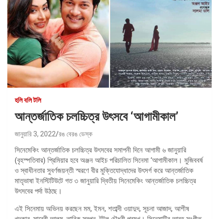
হলি বলি টলি
আন্তর্জাতিক চলচ্চিত্র উৎসবে ‘আগামীকাল’
জানুয়ারি 3, 2022
রঙ বেরঙ ডেস্ক
সিনেমেকিং আন্তর্জাতিক চলচ্চিত্র উৎসবের সমাপনী দিনে আগামী ৬ জানুয়ারি
(বৃহস্পতিবার) প্রিমিয়ার হবে অঞ্জন আইচ পরিচালিত সিনেমা ‘আগামীকাল। মুজিববর্ষ
ও স্বাধীনতার সুবর্ণজয়ন্তী স্মরণে বীর মুক্তিযোদ্ধাদের উৎসর্গ করে আন্তর্জাতিক
মাতৃভাষা ইনস্টিটিউটে গত ৩ জানুয়ারি দ্বিতীয় সিনেমেকিং আন্তর্জাতিক চলচ্চিত্র
উৎসবের পর্দা উঠছে।
এই সিনেমায় অভিনয় করছেন মম, ইমন, শতাব্দী ওয়াদুদ, সূচনা আজাদ, আশীষ
খন্দকার, সাবেরী আলম, তারিক স্বপন, টুটুল চৌধুরী প্রমুখ। সিনেমাটির আবহ সংগীত