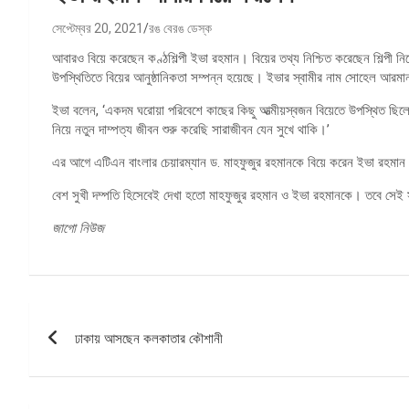
সেপ্টেম্বর 20, 2021
রঙ বেরঙ ডেস্ক
আবারও বিয়ে করেছেন কণ্ঠশিল্পী ইভা রহমান। বিয়ের তথ্য নিশ্চিত করেছেন শিল্পী ন
উপস্থিতিতে বিয়ের আনুষ্ঠানিকতা সম্পন্ন হয়েছে। ইভার স্বামীর নাম সোহেল আরম
ইভা বলেন, ‘একদম ঘরোয়া পরিবেশে কাছের কিছু আত্মীয়স্বজন বিয়েতে উপস্থিত ছি
নিয়ে নতুন দাম্পত্য জীবন শুরু করেছি সারাজীবন যেন সুখে থাকি।’
এর আগে এটিএন বাংলার চেয়ারম্যান ড. মাহফুজুর রহমানকে বিয়ে করেন ইভা রহম
বেশ সুখী দম্পতি হিসেবেই দেখা হতো মাহফুজুর রহমান ও ইভা রহমানকে। তবে স
জাগো নিউজ
পোস্ট
ঢাকায় আসছেন কলকাতার কৌশানী
ন্যাভিগেশন