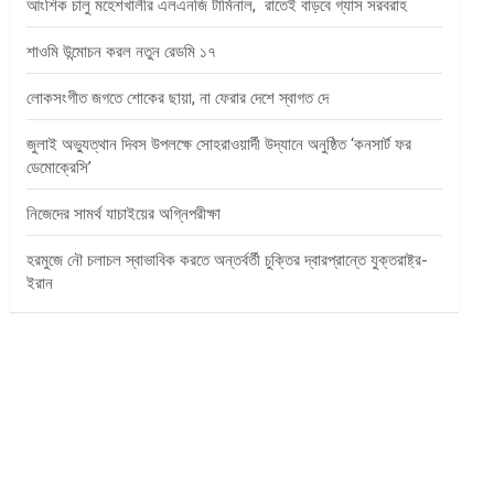
আংশিক চালু মহেশখালীর এলএনজি টার্মিনাল, রাতেই বাড়বে গ্যাস সরবরাহ
শাওমি উন্মোচন করল নতুন রেডমি ১৭
লোকসংগীত জগতে শোকের ছায়া, না ফেরার দেশে স্বাগত দে
জুলাই অভ্যুত্থান দিবস উপলক্ষে সোহরাওয়ার্দী উদ্যানে অনুষ্ঠিত ‘কনসার্ট ফর
ডেমোক্রেসি’
নিজেদের সামর্থ যাচাইয়ের অগ্নিপরীক্ষা
হরমুজে নৌ চলাচল স্বাভাবিক করতে অন্তর্বর্তী চুক্তির দ্বারপ্রান্তে যুক্তরাষ্ট্র-
ইরান