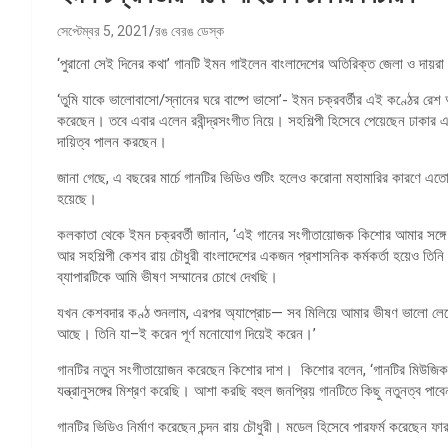
সেপ্টেম্বর 5, 2021
রঙ বেরঙ ডেস্ক
‘পুরানো সেই দিনের কথা’ গানটি ইমন গাইলেন বাংলাদেশের অতিরিক্ত জেলা ও দায়রা
‘তুমি যাকে ভালোবাসো/স্নানের ঘরে বাষ্পে ভাসো’- ইমন চক্রবর্তীর এই কণ্ঠের র
করেছেন। তবে এবার এলেন রবীন্দ্রসংগীত নিয়ে। সহশিল্পী হিসেবে পেয়েছেন ঢাকার
দায়িত্ব পালন করছেন।
জানা গেছে, এ বছরের মার্চে গানটির ভিডিও শুটিং হলেও করোনা মহামারির কারণে এতো
হয়েছে।
কলকাতা থেকে ইমন চক্রবর্তী জানান, ‘এই গানের সংগীতায়োজক কিশোর আমার সঙ্গে
আর সহশিল্পী কেশব রায় চৌধুরী বাংলাদেশের একজন প্রশাসনিক কর্মকর্তা হয়েও ত
ব্যাপারটিকে আমি ভীষণ সম্মানের চোখে দেখছি।
যখন কেশবদার কণ্ঠ শুনলাম, এরপর অ্যাপ্রোচ— সব মিলিয়ে আমার ভীষণ ভালো লেগ
আছে। তিনি যা–ই করেন পূর্ণ মনোযোগ দিয়েই করেন।’
গানটির নতুন সংগীতায়োজন করেছেন কিশোর দাশ। কিশোর বলেন, ‘গানটির মিউজিক 
যন্ত্রানুসঙ্গের মিশ্রণ করেছি। আশা করছি বহুল জনপ্রিয় গানটিতে কিছু নতুনত্ব পাব
গানটির ভিডিও নির্মাণ করেছেন চন্দন রায় চৌধুরী। মডেল হিসেবে পারফর্ম করেছেন ফা