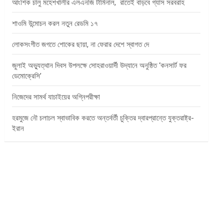
আংশিক চালু মহেশখালীর এলএনজি টার্মিনাল, রাতেই বাড়বে গ্যাস সরবরাহ
শাওমি উন্মোচন করল নতুন রেডমি ১৭
লোকসংগীত জগতে শোকের ছায়া, না ফেরার দেশে স্বাগত দে
জুলাই অভ্যুত্থান দিবস উপলক্ষে সোহরাওয়ার্দী উদ্যানে অনুষ্ঠিত ‘কনসার্ট ফর
ডেমোক্রেসি’
নিজেদের সামর্থ যাচাইয়ের অগ্নিপরীক্ষা
হরমুজে নৌ চলাচল স্বাভাবিক করতে অন্তর্বর্তী চুক্তির দ্বারপ্রান্তে যুক্তরাষ্ট্র-
ইরান