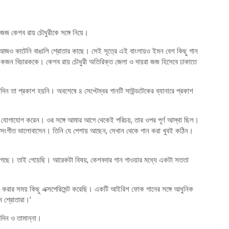
 জজ কেশব রায় চৌধুরীকে সঙ্গে নিয়ে।
েশ আজও কাটেনি বাঙালি শ্রোতার কাছে। সেই সূত্রে এই বাংলায়ও ইমন বেশ কিছু গান
 একজন বিচারককে। কেশব রায় চৌধুরী অতিরিক্ত জেলা ও দায়রা জজ হিসেবে ঢাকাতে
দিন তা প্রকাশ হয়নি। অবশেষে ৪ সেপ্টেম্বর গানটি সাউন্ডটেকের ব্যানারে প্রকাশ
 যোগাযোগ করেন। ওর সঙ্গে আমার আগে থেকেই পরিচয়, তার ওপর পূর্ণ আস্থা ছিল।
িনি সংগীত ভালোবাসেন। তিনি যে পেশায় আছেন, সেখান থেকে গান করা খুবই কঠিন।
েছে। তাই গেয়েছি। আরেকটা বিষয়, কেশবদার গান গাওয়ার মধ্যে একটা সততা
করার সময় কিছু এক্সপেরিমেন্ট করেছি। একটি আইরিশ ফোক গানের সঙ্গে আধুনিক
েন শ্রোতারা।’
রদিন ও তামান্না।