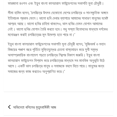
ফারজানা রওশন এবং ইয়ুথ বাংলা কালচারাল ফাউন্ডেশনের সভাপতি মুনা চৌধুরী।
সীমা হামিদ বলেন, ‘চলচ্চিত্র উৎসব যেকোনো দেশের চলচ্চিত্র ও সাংস্কৃতিক অঙ্গনে
ইতিবাচক প্রভাব ফেলে। ভালাে ছবি দেখার ব্যাপারে আমাদের সাধারণ মানুষের যথেষ্ট
আগ্রহ আছে। ভালাে ছবির চাহিদা থাকলেও, ভাল ছবির তেমন যােগান আমাদের
নেই। ভালাে ছবির যােগান তৈরি করতে হবে। শুধু সস্তা বিনােদনের মাধ্যমে দর্শকের
মনােরঞ্জন করাই চলচ্চিত্রের মূল উদ্দেশ্য হতে পারে না।’
ইয়ুথ বাংলা কালচারাল ফাউন্ডেশনের সভাপতি মুনা চৌধুরী বলেন, ‘মুজিববর্ষ ও মহান
বিজয়ের পঞ্চাশ বছর পূর্তিতে মুক্তিযুদ্ধের চেতনা বাস্তবায়ন করে সুখী সমৃদ্ধ
অসাম্প্রদায়িক বাংলাদেশ গড়তে চলচ্চিত্র শিল্পের বিকাশ জরুরি। ইয়ুথ বাংলা
কালচারাল ফাউন্ডেশন বিশ্বাস করে চলচ্চিত্রের মাধ্যমে সব মানবিক অনুভূতি উঠে
আসে। একটি ভাল চলচ্চিত্র মানুষ ও সমাজকে বদলে দিতে পারে। মানুষের জন্য
সমাজের জন্য কাজ করতেও অনুপ্রাণিত করে।’
পোস্ট
অভিনেতা খলিলের মৃত্যুবার্ষিকী আজ
ন্যাভিগেশন