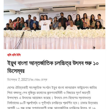
হলি বলি টলি
ইয়ুথ বাংলা আন্তর্জাতিক চলচ্চিত্র উৎসব শুরু ১০
ডিসেম্বর
ডিসেম্বর 7, 2021
রঙ বেরঙ ডেস্ক
দেশের ঐতিহ্যবাহী সাংস্কৃতিক সংগঠন ইয়ুথ বাংলা কালচারাল ফাউন্ডেশন জাতির
পিতা বঙ্গবন্ধু শেখ মুজিবুর রহমানের জন্মশতবার্ষিকী ও বিজয়ের সূবর্ণ জয়ন্তী
উপলক্ষ্যে এ উৎসবের আয়োজন করেছে। উৎসবে দেশ-বিদেশের স্বনামধন্য
নির্মাতাদের ৬০টি স্বল্পদৈর্ঘ্য ও পূর্ণদৈর্ঘ্য চলচ্চিত্র প্রদর্শিত হবে। ঢাকার উত্তরায়
আগামী ১০ শুরু হচ্ছে সপ্তাহব্যাপী হচ্ছে আন্তর্জাতিক চলচ্চিত্র উৎসব, যা ১৬