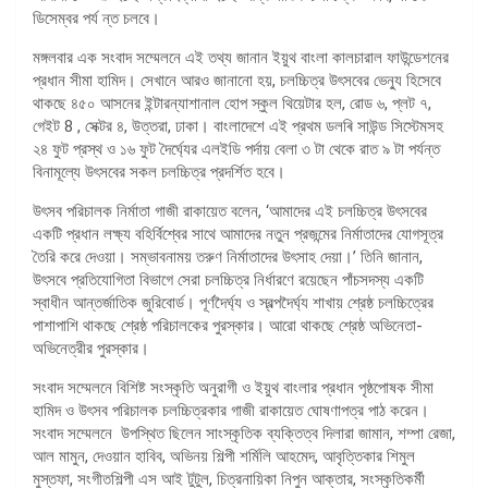
ডিসেম্বর পর্য ন্ত চলবে।
মঙ্গলবার এক সংবাদ সম্মেলনে এই তথ্য জানান ইয়ুথ বাংলা কালচারাল ফাউন্ডেশনের
প্রধান সীমা হামিদ। সেখানে আরও জানানো হয়, চলচ্চিত্র উৎসবের ভেন্যু হিসেবে
থাকছে ৪৫০ আসনের ইন্টারন্যাশানাল হােপ স্কুল থিয়েটার হল, রােড ৬, প্লট ৭,
গেইট 8 , সেক্টর ৪, উত্তরা, ঢাকা। বাংলাদেশে এই প্রথম ডলৰি সাউন্ড সিস্টেমসহ
২৪ ফুট প্রস্থ ও ১৬ ফুট দৈর্ঘ্যের এলইডি পর্দায় বেলা ৩ টা থেকে রাত ৯ টা পর্যন্ত
বিনামূল্যে উৎসবের সকল চলচ্চিত্র প্রদর্শিত হবে।
উৎসব পরিচালক নির্মাতা গাজী রাকায়েত বলেন, ‘আমাদের এই চলচ্চিত্র উৎসবের
একটি প্রধান লক্ষ্য বহির্বিশ্বের সাথে আমাদের নতুন প্রজন্মের নির্মাতাদের যােগসূত্র
তৈরি করে দেওয়া। সম্ভাবনাময় তরুণ নির্মাতাদের উৎসাহ দেয়া।’ তিনি জানান,
উৎসবে প্রতিযােগিতা বিভাগে সেরা চলচ্চিত্র নির্ধারণে রয়েছেন পাঁচসদস্য একটি
স্বাধীন আন্তর্জাতিক জুরিবাের্ড। পূর্ণদৈর্ঘ্য ও স্বল্পদৈর্ঘ্য শাখায় শ্রেষ্ঠ চলচ্চিত্রের
পাশাপাশি থাকছে শ্রেষ্ঠ পরিচালকের পুরস্কার। আরাে থাকছে শ্রেষ্ঠ অভিনেতা-
অভিনেত্রীর পুরস্কার।
সংবাদ সম্মেলনে বিশিষ্ট সংস্কৃতি অনুরাগী ও ইয়ুথ বাংলার প্রধান পৃষ্ঠপোষক সীমা
হামিদ ও উৎসব পরিচালক চলচ্চিত্রকার গাজী রাকায়েত ঘোষণাপত্র পাঠ করেন।
সংবাদ সম্মেলনে উপস্থিত ছিলেন সাংস্কৃতিক ব্যক্তিত্ব দিলারা জামান, শম্পা রেজা,
আল মামুন, দেওয়ান হাবিব, অভিনয় শিল্পী শর্মিলি আহমেদ, আবৃত্তিকার শিমুল
মুস্তফা, সংগীতশিল্পী এস আই টুটুল, চিত্রনায়িকা নিপুন আক্তার, সংস্কৃতিকর্মী