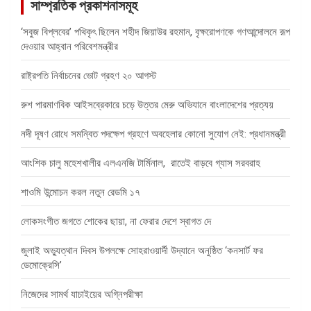
সাম্প্রতিক প্রকাশনাসমূহ
‘সবুজ বিপ্লবের’ পথিকৃৎ ছিলেন শহীদ জিয়াউর রহমান, বৃক্ষরোপণকে গণআন্দোলনে রূপ
দেওয়ার আহ্বান পরিবেশমন্ত্রীর
রাষ্ট্রপতি নির্বাচনের ভোট গ্রহণ ২০ আগস্ট
রুশ পারমাণবিক আইসব্রেকারে চড়ে উত্তর মেরু অভিযানে বাংলাদেশের প্রত্যয়
নদী দূষণ রোধে সমন্বিত পদক্ষেপ গ্রহণে অবহেলার কোনো সুযোগ নেই: প্রধানমন্ত্রী
আংশিক চালু মহেশখালীর এলএনজি টার্মিনাল, রাতেই বাড়বে গ্যাস সরবরাহ
শাওমি উন্মোচন করল নতুন রেডমি ১৭
লোকসংগীত জগতে শোকের ছায়া, না ফেরার দেশে স্বাগত দে
জুলাই অভ্যুত্থান দিবস উপলক্ষে সোহরাওয়ার্দী উদ্যানে অনুষ্ঠিত ‘কনসার্ট ফর
ডেমোক্রেসি’
নিজেদের সামর্থ যাচাইয়ের অগ্নিপরীক্ষা