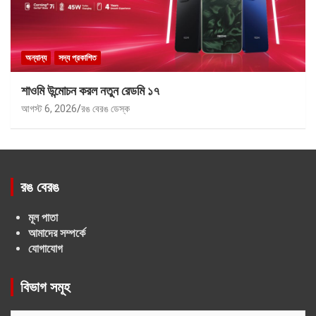
অন্যান্য
সদ্য প্রকাশিত
শাওমি উন্মোচন করল নতুন রেডমি ১৭
আগস্ট 6, 2026
রঙ বেরঙ ডেস্ক
রঙ বেরঙ
মূল পাতা
আমাদের সম্পর্কে
যোগাযোগ
বিভাগ সমূহ