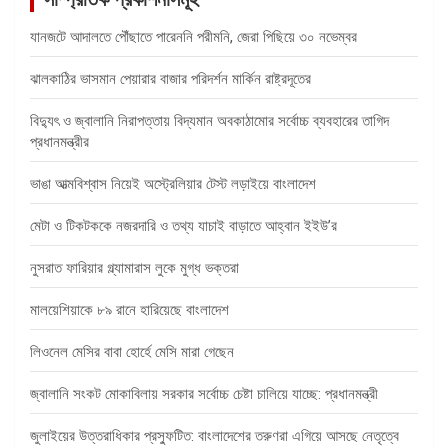
যানজটে আদালতে পৌঁছাতে পারেননি পরীমনি, জেরা পিছিয়ে ৩০ নভেম্বর
ঝালকাঠির ভাসমান পেয়ারার বাজার পরিদর্শন মার্কিন রাষ্ট্রদূতের
বিদ্যুৎ ও জ্বালানি নিরাপত্তায় বিদ্যমান অবকাঠামোর সর্বোচ্চ ব্যবহারের তাগিদ
প্রধানমন্ত্রীর
ভাঙা আত্মবিশ্বাস নিয়েই অস্ট্রেলিয়ার টেস্ট লড়াইয়ে বাংলাদেশ
মেটা ও টিকটককে নজরদারি ও তথ্য যাচাই বাড়াতে আহ্বান ইইউ’র
নুসরাত ফারিয়ার গ্ল্যামারাস লুকে মুগ্ধ ভক্তরা
মালয়েশিয়াকে ৮৯ রানে হারিয়েছে বাংলাদেশ
লিওনেল মেসির বাবা হোর্হে মেসি মারা গেছেন
জ্বালানি সংকট মোকাবিলায় সরকার সর্বোচ্চ চেষ্টা চালিয়ে যাচ্ছে: প্রধানমন্ত্রী
জুলাইয়ের উত্তরাধিকার প্রস্ফুটিত: বাংলাদেশের তরুণরা এগিয়ে আসছে নেতৃত্বে