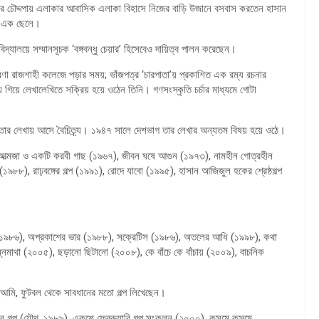
রীর চৌদ্দপায় এলাকার আবাসিক এলাকা বিহাসে নিজের বাড়ি উজানে বসবাস করতেন হাসান
ও এক ছেলে।
িদ্যালয়ে সম্মানসূচক ‘বঙ্গবন্ধু চেয়ার’ হিসেবেও দায়িত্ব পালন করেছেন।
রণা রাজশাহী কলেজে পড়ার সময়; ভাঁজপত্র ‘চারপাতা’য় প্রকাশিত এক রম্য রচনার
িয়ে লেখালেখিতে সক্রিয় হয়ে ওঠেন তিনি। গণসংস্কৃতি চর্চার মাধ্যমে গোটা
র তার লেখায় আসে বৈচিত্র্য। ১৯৪৭ সালে দেশভাগ তার লেখার অন্যতম বিষয় হয়ে ওঠে।
৪), আত্মজা ও একটি করবী গাছ (১৯৬৭), জীবন ঘষে আগুন (১৯৭৩), নামহীন গোত্রহীন
১৯৮৮), রাঢ়বঙ্গের গল্প (১৯৯১), রোদে যাবো (১৯৯৫), হাসান আজিজুল হকের শ্রেষ্ঠগল্প
াটি (১৯৮৬), অপ্রকাশের ভার (১৯৮৮), সক্রেটিস (১৯৮৬), অতলের আধি (১৯৯৮), কথা
নমাথা (২০০৫), ছড়ানো ছিটানো (২০০৮), কে বাঁচে কে বাঁচায় (২০০৯), বাচনিক
 আমি, ফুটবল থেকে সাবধানের মতো গল্প লিখেছেন।
সার গল্প (যৌথ, ১৯৮৯), একুশে ফেব্রুয়ারি গল্প সংকলন (২০০০), কুসুমে কুসুমে