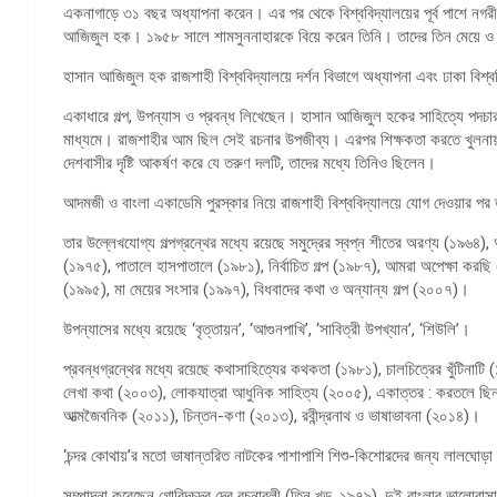
একনাগাড়ে ৩১ বছর অধ্যাপনা করেন। এর পর থেকে বিশ্ববিদ্যালয়ের পূর্ব পাশে নগ
আজিজুল হক। ১৯৫৮ সালে শামসুননাহারকে বিয়ে করেন তিনি। তাদের তিন মেয়ে 
হাসান আজিজুল হক রাজশাহী বিশ্ববিদ্যালয়ে দর্শন বিভাগে অধ্যাপনা এবং ঢাকা বিশ্বব
একাধারে গল্প, উপন্যাস ও প্রবন্ধ লিখেছেন। হাসান আজিজুল হকের সাহিত্যে পদচা
মাধ্যমে। রাজশাহীর আম ছিল সেই রচনার উপজীব্য। এরপর শিক্ষকতা করতে খুলনায় গ
দেশবাসীর দৃষ্টি আকর্ষণ করে যে তরুণ দলটি, তাদের মধ্যে তিনিও ছিলেন।
আদমজী ও বাংলা একাডেমি পুরস্কার নিয়ে রাজশাহী বিশ্ববিদ্যালয়ে যোগ দেওয়ার প
তার উল্লেখযোগ্য গল্পগ্রন্থের মধ্যে রয়েছে সমুদ্রের স্বপ্ন শীতের অরণ্য (১৯৬
(১৯৭৫), পাতালে হাসপাতালে (১৯৮১), নির্বাচিত গল্প (১৯৮৭), আমরা অপেক্ষা করছি (
(১৯৯৫), মা মেয়ের সংসার (১৯৯৭), বিধবাদের কথা ও অন্যান্য গল্প (২০০৭)।
উপন্যাসের মধ্যে রয়েছে ‘বৃত্তায়ন’, ‘আগুনপাখি’, ‘সাবিত্রী উপখ্যান’, ‘শিউলি’।
প্রবন্ধগ্রন্থের মধ্যে রয়েছে কথাসাহিত্যের কথকতা (১৯৮১), চালচিত্রের খুঁটিন
লেখা কথা (২০০৩), লোকযাত্রা আধুনিক সাহিত্য (২০০৫), একাত্তর : করতলে ছিন্
আত্মজৈবনিক (২০১১), চিন্তন-কণা (২০১৩), রবীন্দ্রনাথ ও ভাষাভাবনা (২০১৪)।
‘চন্দর কোথায়’র মতো ভাষান্তরিত নাটকের পাশাপাশি শিশু-কিশোরদের জন্য লালঘোড়া
সম্পাদনা করেছেন গোবিন্দচন্দ্র দেব রচনাবলী (তিন খন্ড, ১৯৭৯), দুই বাংলার ভালোবা