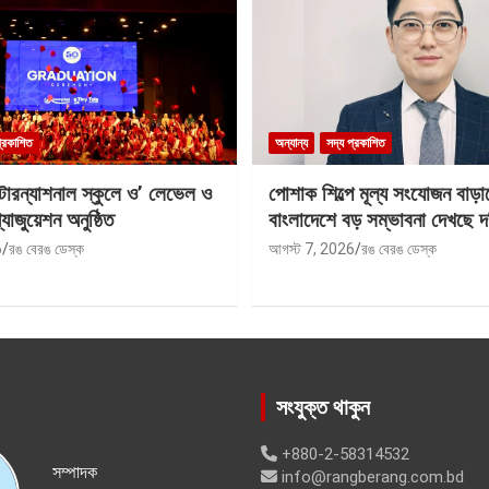
প্রকাশিত
অন্যান্য
সদ্য প্রকাশিত
ন্টারন্যাশনাল স্কুলে ও’ লেভেল ও
পোশাক শিল্পে মূল্য সংযোজন বাড়া
যাজুয়েশন অনুষ্ঠিত
বাংলাদেশে বড় সম্ভাবনা দেখছে দ
6
রঙ বেরঙ ডেস্ক
আগস্ট 7, 2026
রঙ বেরঙ ডেস্ক
সংযুক্ত থাকুন
+880-2-58314532
সম্পাদক
info@rangberang.com.bd