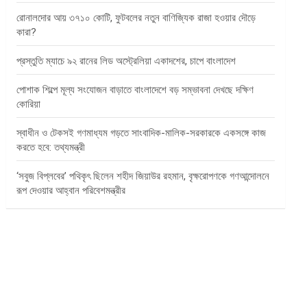
রোনালদোর আয় ৩৭১০ কোটি, ফুটবলের নতুন বাণিজ্যিক রাজা হওয়ার দৌড়ে
কারা?
প্রস্তুতি ম্যাচে ৯২ রানের লিড অস্ট্রেলিয়া একাদশের, চাপে বাংলাদেশ
পোশাক শিল্পে মূল্য সংযোজন বাড়াতে বাংলাদেশে বড় সম্ভাবনা দেখছে দক্ষিণ
কোরিয়া
স্বাধীন ও টেকসই গণমাধ্যম গড়তে সাংবাদিক-মালিক-সরকারকে একসঙ্গে কাজ
করতে হবে: তথ্যমন্ত্রী
‘সবুজ বিপ্লবের’ পথিকৃৎ ছিলেন শহীদ জিয়াউর রহমান, বৃক্ষরোপণকে গণআন্দোলনে
রূপ দেওয়ার আহ্বান পরিবেশমন্ত্রীর