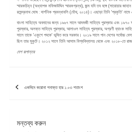
স্মারকচিহ্ন (অধ্যাপক মফিজউদ্দিন স্মারকগ্রন্থ), জন্ম যদি তব বঙ্গে (সারোয়ার জাহান
রমেন্দ্রনাথ ঘোষ : দার্শনিক প্রবন্ধাবলি (যৌথ, ২০১৪)। এছাড়া তিনি ‘প্রকৃতি’ না
বাংলা সাহিত্যে অবদানের জন্য ১৯৬৭ সালে আদমজী সাহিত্য পুরস্কার এবং ১৯৭০ 
পুরস্কার, অলক্ত সাহিত্য পুরস্কার, আলাওল সাহিত্য পুরস্কার, অগ্রণী ব্যাংক সাহ
সালে তাকে ‘একুশে পদকে’ ভূষিত করে সরকার। ২০১৯ সালে পান দেশের সর্বোচ্চ বেসাম
ছিল তার মুকুটে। ২০১২ সালে তিনি আসাম বিশ্ববিদ্যালয় থেকে এবং ২০১৮-তে রাজশা
দেশ রূপান্তর
পোস্ট
একদিনে করোনা শনাক্ত হার ১.০৩ শতাংশ
ন্যাভিগেশন
মন্তব্য করুন