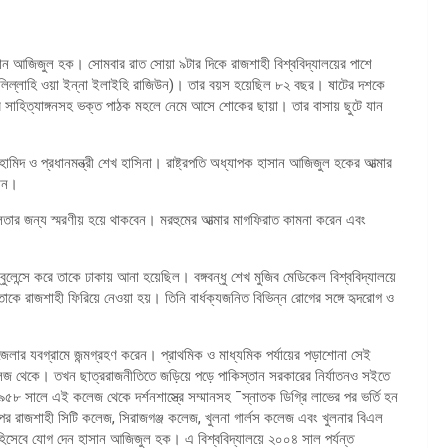
সান আজিজুল হক। সোমবার রাত সোয়া ৯টার দিকে রাজশাহী বিশ্ববিদ্যালয়ের পাশে
া লিল্লাহি ওয়া ইন্না ইলাইহি রাজিউন)। তার বয়স হয়েছিল ৮২ বছর। ষাটের দশকে
ে সাহিত্যাঙ্গনসহ ভক্ত পাঠক মহলে নেমে আসে শোকের ছায়া। তার বাসায় ছুটে যান
ামিদ ও প্রধানমন্ত্রী শেখ হাসিনা। রাষ্ট্রপতি অধ্যাপক হাসান আজিজুল হকের আত্মার
নান।
শীলতার জন্য স্মরণীয় হয়ে থাকবেন। মরহুমের আত্মার মাগফিরাত কামনা করেন এবং
েন্সে করে তাকে ঢাকায় আনা হয়েছিল। বঙ্গবন্ধু শেখ মুজিব মেডিকেল বিশ্ববিদ্যালয়ে
তাকে রাজশাহী ফিরিয়ে নেওয়া হয়। তিনি বার্ধক্যজনিত বিভিন্ন রোগের সঙ্গে হৃদরোগ ও
 জেলার যবগ্রামে জন্মগ্রহণ করেন। প্রাথমিক ও মাধ্যমিক পর্যায়ের পড়াশোনা সেই
েজ থেকে। তখন ছাত্ররাজনীতিতে জড়িয়ে পড়ে পাকিস্তান সরকারের নির্যাতনও সইতে
৮ সালে এই কলেজ থেকে দর্শনশাস্ত্রে সম্মানসহ ¯স্নাতক ডিগ্রি লাভের পর ভর্তি হন
পর রাজশাহী সিটি কলেজ, সিরাজগঞ্জ কলেজ, খুলনা গার্লস কলেজ এবং খুলনার বিএল
 হিসেবে যোগ দেন হাসান আজিজুল হক। এ বিশ্ববিদ্যালয়ে ২০০৪ সাল পর্যন্ত