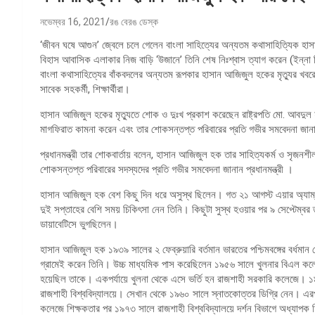
নভেম্বর 16, 2021
রঙ বেরঙ ডেস্ক
‘জীবন ঘষে আগুন’ জ্বেলে চলে গেলেন বাংলা সাহিত্যের অন্যতম কথাসাহিত্যিক হা
বিহাস আবাসিক এলাকার নিজ বাড়ি ‘উজানে’ তিনি শেষ নিঃশ্বাস ত্যাগ করেন (ইন্ন
বাংলা কথাসাহিত্যের বাঁকবদলের অন্যতম রূপকার হাসান আজিজুল হকের মৃত্যুর খবর
সাবেক সহকর্মী, শিক্ষার্থীরা।
হাসান আজিজুল হকের মৃত্যুতে শোক ও দুঃখ প্রকাশ করেছেন রাষ্ট্রপতি মো. আবদুল হ
মাগফিরাত কামনা করেন এবং তার শোকসন্তপ্ত পরিবারের প্রতি গভীর সমবেদনা জা
প্রধানমন্ত্রী তার শোকবার্তায় বলেন, হাসান আজিজুল হক তার সাহিত্যকর্ম ও সৃজন
শোকসন্তপ্ত পরিবারের সদস্যদের প্রতি গভীর সমবেদনা জানান প্রধানমন্ত্রী ।
হাসান আজিজুল হক বেশ কিছু দিন ধরে অসুস্থ ছিলেন। গত ২১ আগস্ট এয়ার অ্যাম্বুল
দুই সপ্তাহের বেশি সময় চিকিৎসা নেন তিনি। কিছুটা সুস্থ হওয়ার পর ৯ সেপ্টেম্বর 
ডায়াবেটিসে ভুগছিলেন।
হাসান আজিজুল হক ১৯৩৯ সালের ২ ফেব্রুয়ারি বর্তমান ভারতের পশ্চিমবঙ্গের বর্ধমান
গ্রামেই করেন তিনি। উচ্চ মাধ্যমিক পাস করেছিলেন ১৯৫৬ সালে খুলনার বিএল কল
হয়েছিল তাকে। একপর্যায়ে খুলনা থেকে এসে ভর্তি হন রাজশাহী সরকারি কলেজে। ১৯৫
রাজশাহী বিশ্ববিদ্যালয়ে। সেখান থেকে ১৯৬০ সালে স্নাতকোত্তর ডিগ্রি নেন। এর
কলেজে শিক্ষকতার পর ১৯৭৩ সালে রাজশাহী বিশ্ববিদ্যালয়ে দর্শন বিভাগে অধ্যাপক