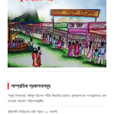
সাম্প্রতিক প্রকাশনাসমূহ
‘সবুজ বিপ্লবের’ পথিকৃৎ ছিলেন শহীদ জিয়াউর রহমান, বৃক্ষরোপণকে গণআন্দোলনে রূপ
দেওয়ার আহ্বান পরিবেশমন্ত্রীর
রাষ্ট্রপতি নির্বাচনের ভোট গ্রহণ ২০ আগস্ট