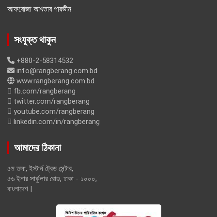
আফরোজা আখতার পারভীন
সংযুক্ত থাকুন
+880-2-58314532
info@rangberang.com.bd
www.rangberang.com.bd
fb.com/rangberang
twitter.com/rangberang
youtube.com/rangberang
linkedin.com/in/rangberang
আমাদের ঠিকানা
৫ম তলা, ইস্টার্ন ট্রেড সেন্টার,
৫৬ ইনার সার্কুলার রোড, ঢাকা - ১০০০,
বাংলাদেশ |