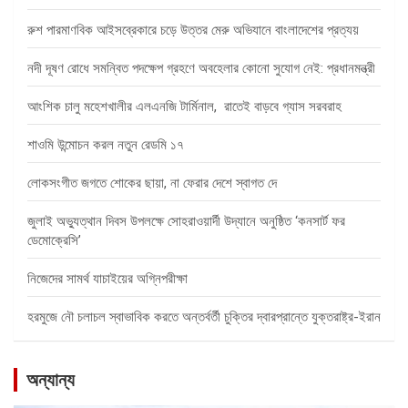
রুশ পারমাণবিক আইসব্রেকারে চড়ে উত্তর মেরু অভিযানে বাংলাদেশের প্রত্যয়
নদী দূষণ রোধে সমন্বিত পদক্ষেপ গ্রহণে অবহেলার কোনো সুযোগ নেই: প্রধানমন্ত্রী
আংশিক চালু মহেশখালীর এলএনজি টার্মিনাল, রাতেই বাড়বে গ্যাস সরবরাহ
শাওমি উন্মোচন করল নতুন রেডমি ১৭
লোকসংগীত জগতে শোকের ছায়া, না ফেরার দেশে স্বাগত দে
জুলাই অভ্যুত্থান দিবস উপলক্ষে সোহরাওয়ার্দী উদ্যানে অনুষ্ঠিত ‘কনসার্ট ফর
ডেমোক্রেসি’
নিজেদের সামর্থ যাচাইয়ের অগ্নিপরীক্ষা
হরমুজে নৌ চলাচল স্বাভাবিক করতে অন্তর্বর্তী চুক্তির দ্বারপ্রান্তে যুক্তরাষ্ট্র-ইরান
অন্যান্য