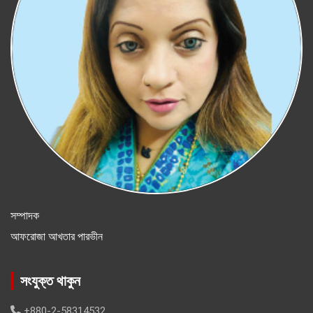
সম্পাদক
আফরোজা আখতার পারভীন
সংযুক্ত থাকুন
+880-2-58314532