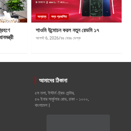
অন্যান্য
সদ্য প্রকাশিত
গ্রহণে
শাওমি উন্মোচন করল নতুন রেডমি ১৭
মন্ত্রী
আগস্ট 6, 2026
রঙ বেরঙ ডেস্ক
আমাদের ঠিকানা
৫ম তলা, ইস্টার্ন ট্রেড সেন্টার,
৫৬ ইনার সার্কুলার রোড, ঢাকা - ১০০০,
বাংলাদেশ |