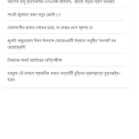
আংশিক চালু মহেশখালীর এলএনজি টার্মিনাল, রাতেই বাড়বে গ্যাস সরবরাহ
শাওমি উন্মোচন করল নতুন রেডমি ১৭
লোকসংগীত জগতে শোকের ছায়া, না ফেরার দেশে স্বাগত দে
জুলাই অভ্যুত্থান দিবস উপলক্ষে সোহরাওয়ার্দী উদ্যানে অনুষ্ঠিত ‘কনসার্ট ফর
ডেমোক্রেসি’
নিজেদের সামর্থ যাচাইয়ের অগ্নিপরীক্ষা
হরমুজে নৌ চলাচল স্বাভাবিক করতে অন্তর্বর্তী চুক্তির দ্বারপ্রান্তে যুক্তরাষ্ট্র-
ইরান