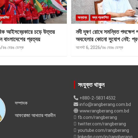
প্রকাশিত
অন্যান্য
সদ্য প্রকাশিত
বিক আইসব্রেকারে চড়ে উত্তর
নদী দূষণ রোধে সমন্বিত পদক্ষেপ 
ে বাংলাদেশের প্রত্যয়
অবহেলার কোনো সুযোগ নেই: প্রধান
6
রঙ বেরঙ ডেস্ক
আগস্ট 6, 2026
রঙ বেরঙ ডেস্ক
সংযুক্ত থাকুন
+880-2-58314532
সম্পাদক
info@rangberang.com.bd
www.rangberang.com.bd
আফরোজা আখতার পারভীন
fb.com/rangberang
twitter.com/rangberang
youtube.com/rangberang
linkedin.com/in/rangberang