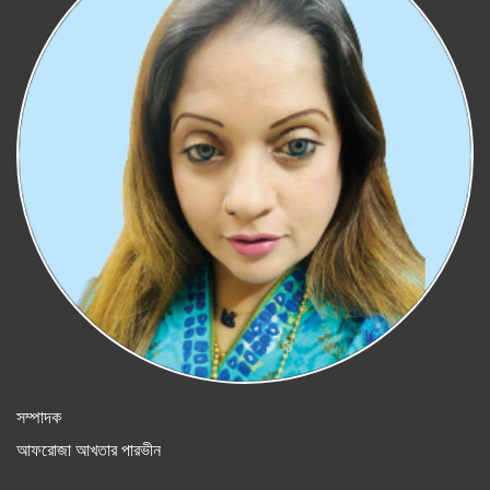
সম্পাদক
আফরোজা আখতার পারভীন