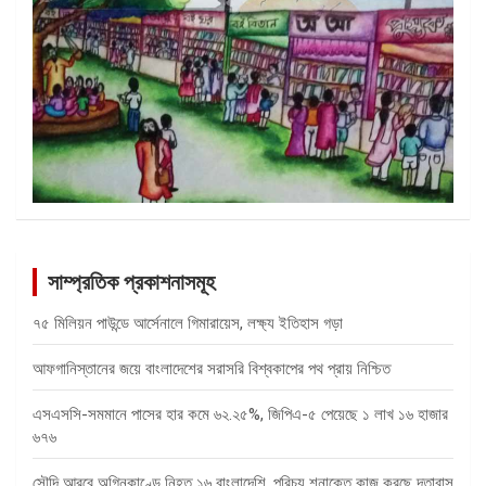
সাম্প্রতিক প্রকাশনাসমূহ
৭৫ মিলিয়ন পাউন্ডে আর্সেনালে গিমারায়েস, লক্ষ্য ইতিহাস গড়া
আফগানিস্তানের জয়ে বাংলাদেশের সরাসরি বিশ্বকাপের পথ প্রায় নিশ্চিত
এসএসসি-সমমানে পাসের হার কমে ৬২.২৫%, জিপিএ-৫ পেয়েছে ১ লাখ ১৬ হাজার
৬৭৬
সৌদি আরবে অগ্নিকাণ্ডে নিহত ১৬ বাংলাদেশি, পরিচয় শনাক্তে কাজ করছে দূতাবাস