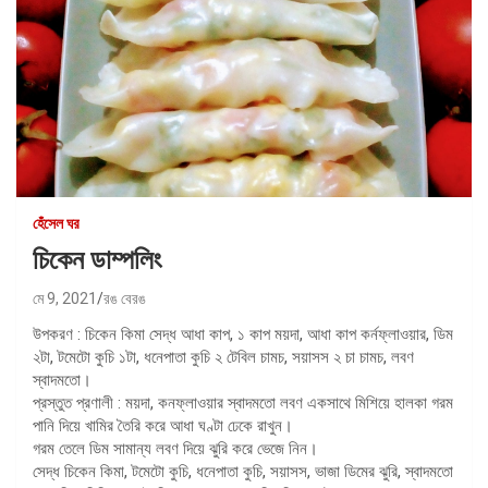
হেঁসেল ঘর
চিকেন ডাম্পলিং
মে 9, 2021
রঙ বেরঙ
উপকরণ : চিকেন কিমা সেদ্ধ আধা কাপ, ১ কাপ ময়দা, আধা কাপ কর্নফ্লাওয়ার, ডিম
২টা, টমেটো কুচি ১টা, ধনেপাতা কুচি ২ টেবিল চামচ, সয়াসস ২ চা চামচ, লবণ
স্বাদমতো।
প্রস্তুত প্রণালী : ময়দা, কনফ্লাওয়ার স্বাদমতো লবণ একসাথে মিশিয়ে হালকা গরম
পানি দিয়ে খামির তৈরি করে আধা ঘণ্টা ঢেকে রাখুন।
গরম তেলে ডিম সামান্য লবণ দিয়ে ঝুরি করে ভেজে নিন।
সেদ্ধ চিকেন কিমা, টমেটো কুচি, ধনেপাতা কুচি, সয়াসস, ভাজা ডিমের ঝুরি, স্বাদমতো