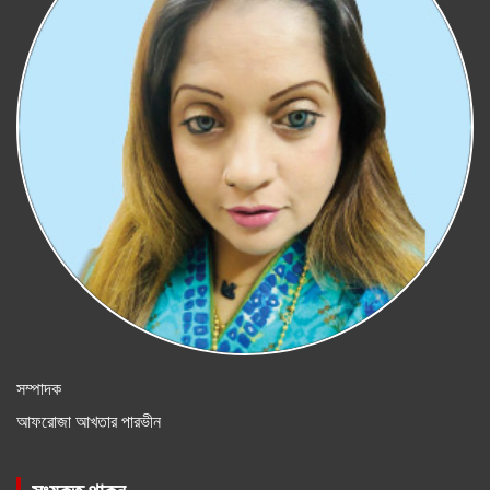
সম্পাদক
আফরোজা আখতার পারভীন