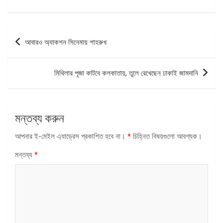
পোস্ট
আবারও অ্যাকশন সিনেমায় শাহরুখ
ন্যাভিগেশন
মিথিলার পূজা কাটবে কলকাতায়, তুলে রেখেছেন ঢাকাই জামদানি
মন্তব্য করুন
আপনার ই-মেইল এ্যাড্রেস প্রকাশিত হবে না।
*
চিহ্নিত বিষয়গুলো আবশ্যক।
মন্তব্য
*