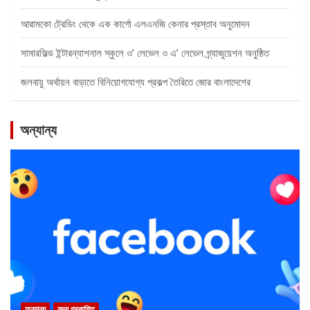
আরামকো ট্রেডিং থেকে এক কার্গো এলএনজি কেনার প্রস্তাব অনুমোদন
সামারফিল্ড ইন্টারন্যাশনাল স্কুলে ও’ লেভেল ও এ’ লেভেল গ্র্যাজুয়েশন অনুষ্ঠিত
জলবায়ু অর্থায়ন বাড়াতে বিনিয়োগযোগ্য প্রকল্প তৈরিতে জোর বাংলাদেশের
অন্যান্য
অন্যান্য
সদ্য প্রকাশিত