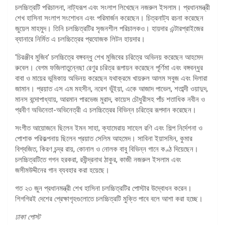
চলচ্চিত্রটি পরিচালনা, নাট্যরূপ এবং সংলাপ লিখেছেন নজরুল ইসলাম। প্রধানমন্ত্রী
শেখ হাসিনা সংলাপ সংশোধন এবং পরিমার্জন করেছেন। চিত্রনাট্য রচনা করেছেন
জুয়েল মাহমুদ। তিনি চলচ্চিত্রটির সৃজনশীল পরিচালকও। হায়দার এন্টারপ্রাইজের
ব্যানারে নির্মিত এ চলচ্চিত্রের প্রযোজক লিটন হায়দার।
‘চিরঞ্জীব মুজিব’ চলচ্চিত্রে বঙ্গবন্ধু শেখ মুজিবের চরিত্রে অভিনয় করেছেন আহমেদ
রুবেল। বেগম ফজিলাতুন্নেছা রেণুর চরিত্র রূপায়ন করেছেন পূর্ণিমা এবং বঙ্গবন্ধুর
বাবা ও মায়ের ভূমিকায় অভিনয় করেছেন যথাক্রমে খায়রুল আলম সবুজ এবং দিলারা
জামান। প্রয়াত এস এম মহসীন, নরেশ ভুঁইয়া, একে আজাদ পাভেল, শতাব্দী ওয়াদুদ,
মানস বন্দোপাধ্যায়, আরমান পারভেজ মুরাদ, কায়েস চৌধুরীসহ পাঁচ শতাধিক নবীন ও
প্রবীণ অভিনেতা-অভিনেত্রী এ চলচ্চিত্রের বিভিন্ন চরিত্রে রূপদান করেছেন।
সংগীত আয়োজনে ছিলেন ইমন সাহা, ক্যামেরায় সাহেল রণি এবং শিল্প নির্দেশনা ও
পোশাক পরিকল্পনায় ছিলেন প্রয়াত সেলিম আহমেদ। সাবিনা ইয়াসমিন, কুমার
বিশ্বজিত, কিরণ চন্দ্র রায়, কোনাল ও নোলক বাবু বিভিন্ন গানে কণ্ঠ দিয়েছেন।
চলচ্চিত্রটিতে গগন হরকরা, রবীন্দ্রনাথ ঠাকুর, কাজী নজরুল ইসলাম এবং
জসীমউদ্দীনের গান ব্যবহার করা হয়েছে।
গত ২৩ জুন প্রধানমন্ত্রী শেখ হাসিনা চলচ্চিত্রটির পোস্টার উদ্বোধন করেন।
শিগগিরই দেশের প্রেক্ষাগৃহগুলোতে চলচ্চিত্রটি মুক্তি পাবে বলে আশা করা হচ্ছে।
ঢাকা পোস্ট