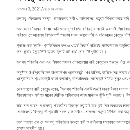
নভেম্বর 3, 2021
রঙ বেরঙ ডেস্ক
জলবায়ু পরিবর্তনের সমস্যা মোকাবেলায় নারী ও বালিকাদের নেতৃত্ব নিশ্চিত করার দাব
তারা বলেন “আমরা বিশ্বাস করি জলবায়ু পরিবর্তনের বিরুদ্ধে লড়াই অবশ্যই লিঙ্গ বৈ
পরিবর্তন মোকাবেলায় বিশ্বব্যাপী প্রচেষ্টা সফল করতে নারী ও বালিকাদের নেতৃত্ব নি
গ্লাসগোতে স্কটিশ প্যাভিলিয়নে কপ২৬ ওয়ার্ল্ড লিডার্স সামিটের সাইডলাইনে অনুষ্ঠি
অন জেন্ডার ইকুয়ালিটি অ্যান্ড ক্লাইমেট চেঞ্জ’ ঘোষণাটি গৃহীত হয়।
জলবায়ু পরিবর্তন এবং এর লিঙ্গগত প্রভাব মোকাবেলায় নারী নেতৃত্বের গুরুত্ব ন
অনুষ্ঠানে উপস্থিত ছিলেন বাংলাদেশের প্রধানমন্ত্রী শেখ হাসিনা, জাতিসংঘের আন্ডা
এস্তোনিয়ান প্রধানমন্ত্রী কাজা ক্যালাস, তানজানিয়ার প্রেসিডেন্ট সামিয়া সুলুহু এবং
ঘোষণাপত্রে নারী নেতৃবৃন্দ বলেন, “জলবায়ু পরিবর্তন একটি জরুরি মানবাধিকার সমস্যা য
জীবনযাত্রার পর্যাপ্ত মানের মৌলিক অধিকারের জন্য মারাত্মক ঝুঁকি সৃষ্টি করেছে। ব
তারা মনে করেন যে জলবায়ু পরিবর্তনের বিরুদ্ধে লড়াইটি অবশ্যই লিঙ্গ বৈষম্যের বির
মোকাবেলায় বিশ্বব্যাপী প্রচেষ্টা সফল হলে নারী ও মেয়েদের নেতৃত্ব নিশ্চিত করা অ
তারা মতামত দেন যে জলবায়ু পরিবর্তনের কারণে নারী ও বালিকারা সাধারণত অসমভাবে 
বোঝার সম্মুখীন হয়।