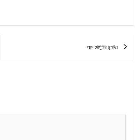
আজ মৌসুমীর জন্মদিন