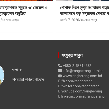
ন্টারন্যাশনাল স্কুলে ও’ লেভেল ও
পোশাক শিল্পে মূল্য সংযোজন বাড়া
যাজুয়েশন অনুষ্ঠিত
বাংলাদেশে বড় সম্ভাবনা দেখছে দ
6
রঙ বেরঙ ডেস্ক
আগস্ট 7, 2026
রঙ বেরঙ ডেস্ক
সংযুক্ত থাকুন
+880-2-58314532
সম্পাদক
info@rangberang.com.bd
www.rangberang.com.bd
আফরোজা আখতার পারভীন
fb.com/rangberang
twitter.com/rangberang
youtube.com/rangberang
linkedin.com/in/rangberang