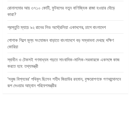
রোনালদোর আয় ৩৭১০ কোটি, ফুটবলের নতুন বাণিজ্যিক রাজা হওয়ার দৌড়ে
কারা?
প্রস্তুতি ম্যাচে ৯২ রানের লিড অস্ট্রেলিয়া একাদশের, চাপে বাংলাদেশ
পোশাক শিল্পে মূল্য সংযোজন বাড়াতে বাংলাদেশে বড় সম্ভাবনা দেখছে দক্ষিণ
কোরিয়া
স্বাধীন ও টেকসই গণমাধ্যম গড়তে সাংবাদিক-মালিক-সরকারকে একসঙ্গে কাজ
করতে হবে: তথ্যমন্ত্রী
‘সবুজ বিপ্লবের’ পথিকৃৎ ছিলেন শহীদ জিয়াউর রহমান, বৃক্ষরোপণকে গণআন্দোলনে
রূপ দেওয়ার আহ্বান পরিবেশমন্ত্রীর