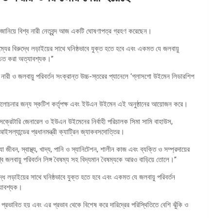
ি জানিয়ে বিশ্ব নারী নেতৃবৃন্দ আজ একটি ঘোষণাপত্র গ্রহণ করেছেন।
ষম্যের বিরুদ্ধে লড়াইয়ের সাথে ঘনিষ্ঠভাবে যুক্ত হতে হবে এবং একমত যে জলবায়ু
শ্চিত করা অত্যাবশ্যক।”
ত নারী ও জলবায়ু পরিবর্তন সংক্রান্ত উচ্চ-স্তরের প্যানেলে ‘গ্লাসগো উইমেন লিডারশিপ
িয়ে আলোচনার জন্য স্কটিশ কর্তৃপক্ষ এবং ইউএন উইমেন এই অনুষ্ঠানের আয়োজন করে।
র সেক্রেটারি জেনারেল ও ইউএন উইমেনের নির্বাহী পরিচালক সিমা সামি বাহাউস,
 আইসল্যান্ডের প্রধানমন্ত্রী ক্যাট্রিন জ্যাকবসদোত্তির।
া জীবন, স্বাস্থ্য, খাদ্য, পানি ও স্যানিটেশন, শালীন কাজ এবং ব্যক্তি ও সম্প্রদায়ের
িশ্ব জলবায়ু পরিবর্তন লিঙ্গ বৈষম্য সহ বিদ্যমান বৈষম্যকে আরও বাড়িয়ে তোলে।”
ুদ্ধে লড়াইয়ের সাথে ঘনিষ্ঠভাবে যুক্ত হতে হবে এবং একমত যে জলবায়ু পরিবর্তন
ত্যাবশ্যক।
প্রভাবিত হয় এবং এর প্রভাব থেকে বিশেষ করে দারিদ্রের পরিস্থিতিতে বেশি ঝুঁকি ও