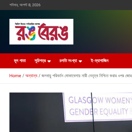
Skip
শনিবার, আগস্ট 8, 2026
to
content
Rangberang.com.bd
রঙ বেরঙ
মূল পাতা
সূচিপত্র
চলতি সংখ্যা
ই-ম্যাগাজিন
Home
অন্যান্য
জলবায়ু পরিবর্তন মোকাবেলায় নারী নেতৃত্ব নিশ্চিত করার ওপর জোর