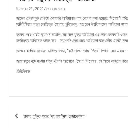
ডিসেম্বর 21, 2021
রঙ বেরঙ ডেস্ক
জাজের ফেইসবুক পেইজে সোমবার আরিয়ানার নাম ঘোষণা করা হয়েছে; সিনেমাটি পরিচা
মাল্টিমিডিয়ার নতুন চলচ্চিত্র ‘মোনা’য় চুক্তিবদ্ধ হয়েছেন উঠতি মডেল আরিয়ানা জাম
কয়েক বছর ধরেই ফ্যাশন মডেলিংয়ের সঙ্গে যুক্ত আরিয়ানা এর আগে কয়েকটি ওয়েব
চলচ্চিত্রে অভিষেক ঘটছে তার। ময়মনসিংহের মেয়ে আরিয়ানা রাজধানীর একটি বেসর
জাজের কর্ণধার আবদুল আজিজ বলেন, “এই প্রথম জাজ ‘জিরো ফিগার’- এর একজন 
জামালপুরে ঘটে যাওয়া সত্য ঘটনার আলোকে ‘মোনা’ সিনেমায় এর আগে আহমেদ রুবেল
বিডিনিউজ
পোস্ট
ঢাকায় মুক্তি পাচ্ছে ‘দ্য ম্যাট্রিক্স রেজারেকশন’
ন্যাভিগেশন