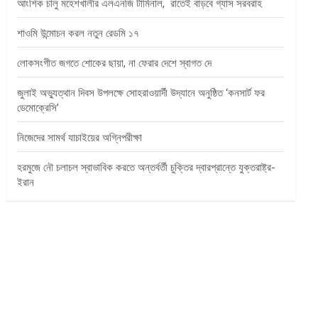
আংশিক চালু মহেশখালীর এলএনজি টার্মিনাল, রাতেই বাড়বে গ্যাস সরবরাহ
শাওমি উন্মোচন করল নতুন রেডমি ১৭
লোকসংগীত জগতে শোকের ছায়া, না ফেরার দেশে স্বাগত দে
জুলাই অভ্যুত্থান দিবস উপলক্ষে সোহরাওয়ার্দী উদ্যানে অনুষ্ঠিত ‘কনসার্ট ফর
ডেমোক্রেসি’
নিজেদের সামর্থ যাচাইয়ের অগ্নিপরীক্ষা
হরমুজে নৌ চলাচল স্বাভাবিক করতে অন্তর্বর্তী চুক্তির দ্বারপ্রান্তে যুক্তরাষ্ট্র-
ইরান